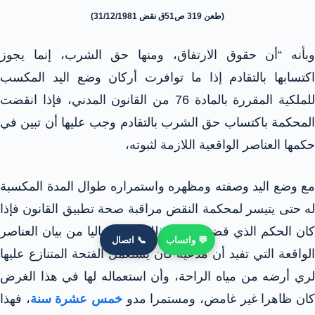
(طعن 319 ص51ق نقض 31/12/1981)
وبأنه “أن حقوق الارتفاق، ومنها حق الشرب، إنما يجوز
اكتسابها بالتقادم إذا ما توافرت أركان وضع اليد المكسب
للملكية المقررة بالمادة 76 من القانون المدني، فإذا انقضت
المحكمة باكتساب حق الشرب بالتقادم وجب عليها أن تبين في
حكمها العناصر الواقعية اللازمة لثبوته،
مع وضع اليد وصفته ومظهره واستمراره طوال المدة المكسبة
له حتى يتيسر لمحكمة النقض مراقبة صحة تطبيق القانون فإذا
كان الحكم الذي قضى بثبوت ذلك الحق خاليا من بيان العناصر
💬 واتساب
📞 اتصال
الواقعة التي تفيد أن مدعيه كان يستعمل الفتحة المتنازع عليها
لري أرضه من مياه الراحة، وأن استعماله لها في هذا الغرض
ان ظاهرا غير غامض، ومستمرا مدو
خمس عشرة سنة
، فهذا