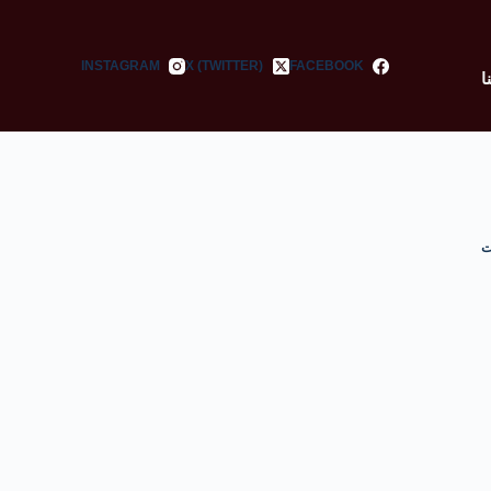
INSTAGRAM
X (TWITTER)
FACEBOOK
ا
ت