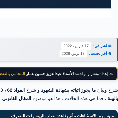
📅 نُشر في:
17 فبراير، 2022
🔄 آخر تحديث:
19 يوليو، 2026
⚖️ إعداد ونشر ومراجعة:
الأستاذ عبدالعزيز حسين عمار
المحامي بالنق
رح وبيان
ما يجوز اثباته بشهادة الشهود
و شرح
المواد 62 ، 63 اثبات
بالبينة
، فما هي هذه الحالات ، هذا هو موضوع
المقال القانونى
تنبيه مهم: الاستثناءات تتأثر بقاعدة نصاب البينة وقت التصرف