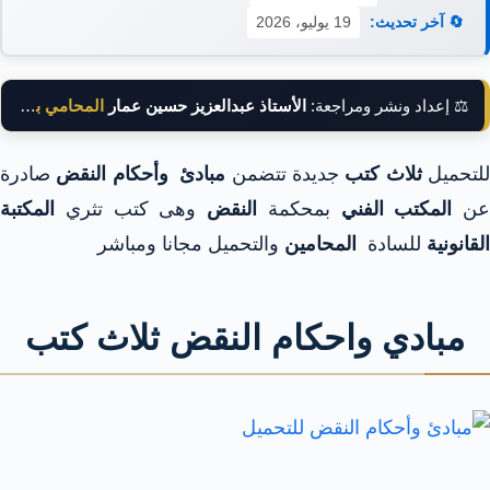
🔄 آخر تحديث:
19 يوليو، 2026
⚖️ إعداد ونشر ومراجعة:
الأستاذ عبدالعزيز حسين عمار
المحامي بالنقض
لتحميل
ثلاث كتب
جديدة تتضمن
مبادئ وأحكام النقض
صادرة
عن
المكتب الفني
بمحكمة
النقض
وهى كتب تثري
المكتبة
القانونية
للسادة
المحامين
والتحميل مجانا ومباشر
مبادي واحكام النقض ثلاث كتب