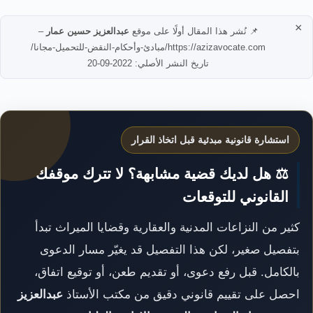
×
📌 نُشر هذا المقال أولًا على موقع
عبدالعزيز حسين عمار
–
https://azizavocate.com/مبادئ-وأحكام-النقض-للتحميل-مجانا/
تاريخ النشر الأصلي: 2022-09-20
استشارة قانونية مبدئية قبل اتخاذ القرار
⚖️ هل لديك قضية مشابهة؟ لا تترك موقفك
القانوني للتوقعات
كثير من النزاعات المدنية والعقارية وقضايا الميراث تبدأ
بتفصيل صغير، لكن هذا التفصيل قد يغيّر مسار الدعوى
بالكامل. قبل رفع دعوى، أو تقديم طعن، أو توقيع اتفاق،
احصل على تقييم قانوني دقيق من مكتب الأستاذ
عبدالعزيز