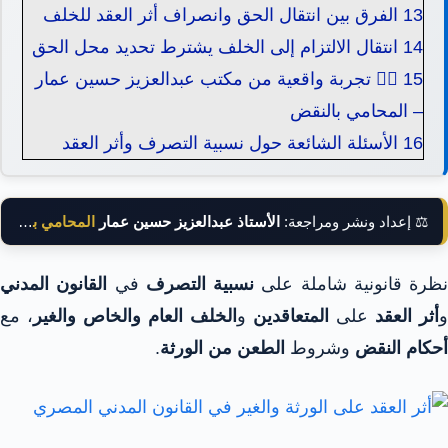
13
الفرق بين انتقال الحق وانصراف أثر العقد للخلف
14
انتقال الالتزام إلى الخلف يشترط تحديد محل الحق
15
🧑‍⚖️ تجربة واقعية من مكتب عبدالعزيز حسين عمار
– المحامي بالنقض
16
الأسئلة الشائعة حول نسبية التصرف وأثر العقد
⚖️ إعداد ونشر ومراجعة:
الأستاذ عبدالعزيز حسين عمار
المحامي بالنقض
نظرة قانونية شاملة على
نسبية التصرف
في
القانون المدني
و
أثر العقد
على
المتعاقدين
و
الخلف العام والخاص والغير
، مع
أحكام النقض
وشروط
الطعن من الورثة
.