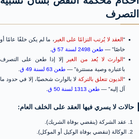
أحكام محكمة النقض بشأن نسبية
التصرف
“
العقد لا يُرتب التزامًا على الغير
، ما لم يكن خلفًا عامًا أو
خاصًا” —
طعن 2498 لسنة 57 ق
.
“
الوارث لا يُعد من الغير
إلا إذا طعن على التصرف
باعتباره وصية مستترة” —
طعن 63 لسنة 49 ق
.
“
الديون تتعلق بالتركة
لا بالوارث شخصيًا، إلا في حدود ما
آل إليه” —
طعن 1313 لسنة 50 ق
.
حالات لا يسري فيها العقد على الخلف العام:
عقد الشركة (ينقضي بوفاة الشريك).
الوكالة (تنقضي بوفاة الوكيل أو الموكل).