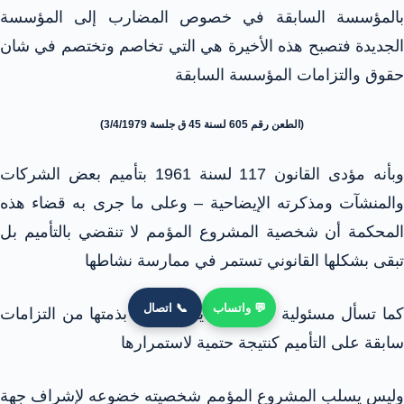
بالمؤسسة السابقة في خصوص المضارب إلى المؤسسة
الجديدة فتصبح هذه الأخيرة هي التي تخاصم وتختصم في شان
حقوق والتزامات المؤسسة السابقة
(الطعن رقم 605 لسنة 45 ق جلسة 3/4/1979)
وبأنه مؤدى القانون 117 لسنة 1961 بتأميم بعض الشركات
والمنشآت ومذكرته الإيضاحية – وعلى ما جرى به قضاء هذه
المحكمة أن شخصية المشروع المؤمم لا تنقضي بالتأميم بل
تبقى بشكلها القانوني تستمر في ممارسة نشاطها
💬 واتساب
📞 اتصال
كما تسأل مسئولية كاملة عما يكون عالقاً بذمتها من التزامات
سابقة على التأميم كنتيجة حتمية لاستمرارها
وليس يسلب المشروع المؤمم شخصيته خضوعه لإشراف جهة