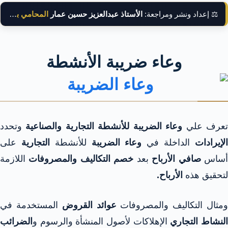
⚖️ إعداد ونشر ومراجعة:
الأستاذ عبدالعزيز حسين عمار
المحامي بالنقض
وعاء ضريبة الأنشطة
عرف علي
وعاء الضريبة للأنشطة التجارية والصناعية
وتحدد
لإيرادات
الداخلة في
وعاء الضريبة
للأنشطة
التجارية
على
ساس
صافي الأرباح
بعد
خصم التكاليف والمصروفات
اللازمة
لتحقيق هذه
الأرباح.
مثال التكاليف والمصروفات
عوائد القروض
المستخدمة في
لنشاط التجاري
الإهلاكات لأصول المنشأة والرسوم و
الضرائب