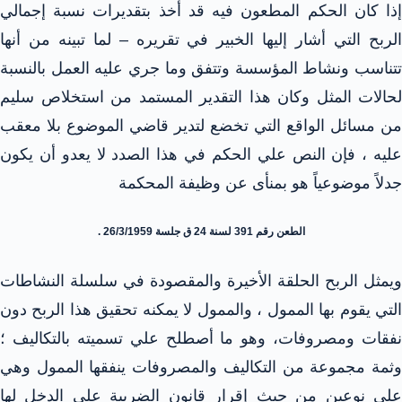
إذا كان الحكم المطعون فيه قد أخذ بتقديرات نسبة إجمالي
الربح التي أشار إليها الخبير في تقريره – لما تبينه من أنها
تتناسب ونشاط المؤسسة وتتفق وما جري عليه العمل بالنسبة
لحالات المثل وكان هذا التقدير المستمد من استخلاص سليم
من مسائل الواقع التي تخضع لتدير قاضي الموضوع بلا معقب
عليه ، فإن النص علي الحكم في هذا الصدد لا يعدو أن يكون
جدلاً موضوعياً هو بمنأى عن وظيفة المحكمة
الطعن رقم 391 لسنة 24 ق جلسة 26/3/1959 .
ويمثل الربح الحلقة الأخيرة والمقصودة في سلسلة النشاطات
التي يقوم بها الممول ، والممول لا يمكنه تحقيق هذا الربح دون
نفقات ومصروفات، وهو ما أصطلح علي تسميته بالتكاليف ؛
وثمة مجموعة من التكاليف والمصروفات ينفقها الممول وهي
علي نوعين من حيث إقرار قانون الضريبة علي الدخل لها