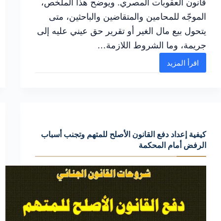
قانون العقوبات المصري. ويوضح هذا الملخص،
الموجّه للمحامين والمتقاضين والباحثين، متى
يتحول بيع مال الغير أو تقرير حق عيني عليه إلى
جريمة، وما الشروط اللازمة…
اقرأ المزيد
الإجراءات
القانونية
السليمة
في
التصرف
كيفية إعداد دفع القانون الأصلح للمتهم وتجنب أسباب
فى
الرفض أمام المحكمة
عقار
أو
وحماية
الملكية