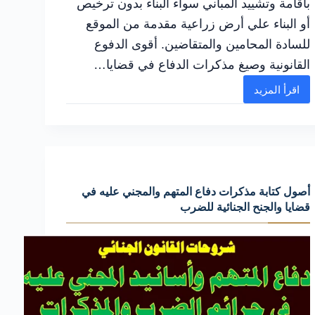
باقامة وتشييد المباني سواء البناء بدون ترخيص
أو البناء علي أرض زراعية مقدمة من الموقع
للسادة المحامين والمتقاضين. أقوى الدفوع
القانونية وصيغ مذكرات الدفاع في قضايا…
اقرأ المزيد
الدليل
العملي
لصياغة
مذكرات
الدفاع
أصول كتابة مذكرات دفاع المتهم والمجني عليه في
في
قضايا والجنح الجنائية للضرب
قضايا
المباني
ومخالفات
البناء