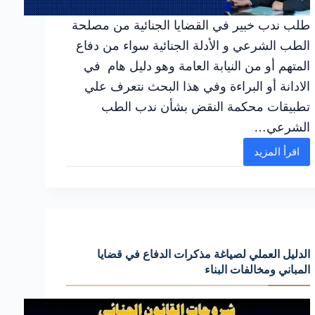
طلب ندب خبير في القضايا الجنائية من مصلحة
الطب الشرعي و الأدلة الجنائية سواء من دفاع
المتهم أو من النيابة العامة وهو دليل هام في
الادانة أو البراءة وفي هذا البحث نتعرف علي
تطبيقات محكمة النقض بشأن ندب الطب
الشرعي…
اقرأ المزيد
الإجراءات
القانونية
السليمة
في
ندب
الدليل العملي لصياغة مذكرات الدفاع في قضايا
خبير
المباني ومخالفات البناء
في
القضايا
لحماية