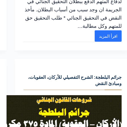
لدفاع المتهم الدفع ببطلان التحقيق الجنائي في
الجريمة ان وجد سبب من أسباب البطلان. مأخذ
النقض في التحقيق الجنائي * طلب التحقيق حق
للمتهم وكل مطالبة…
اقرأ المزيد
شرح
عملي
لـ
التحقيق
الجنائي
جرائم البلطجة: الشرح التفصيلي للأركان، العقوبات،
حق
ومبادئ النقض
للمتهم
وأهم
الأخطاء
التي
يجب
تجنبها