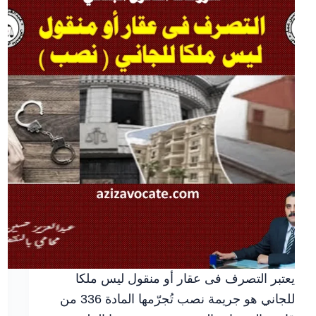
أمام
المحكمة
يعتبر التصرف فى عقار أو منقول ليس ملكا
للجاني هو جريمة نصب تُجرّمها المادة 336 من