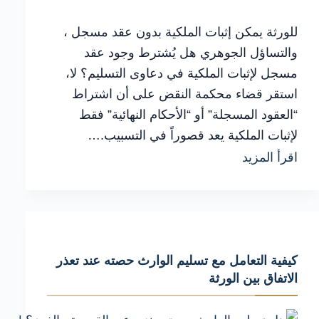
للورثة يمكن إثبات الملكية بدون عقد مسجل ،
والتساؤل الجوهري هل يُشترط وجود عقد
مسجل لإثبات الملكية في دعاوى التسليم؟ لا،
استقر قضاء محكمة النقض على أن اشتراط
“العقود المسجلة” أو “الأحكام النهائية” فقط
لإثبات الملكية يعد قصوراً في التسبيب.…
كيفية
اقرأ المزيد
إعداد
إثبات
الملكية
بدون
كيفية التعامل مع تسليم الوارث حصته عند تعذر
عقد
الاتفاق بين الورثة
وتجنب
أسباب