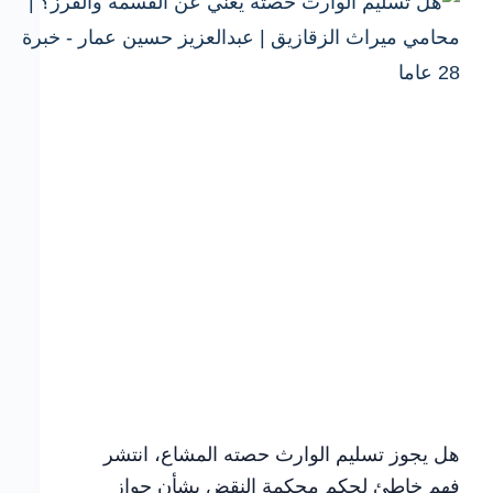
الرفض
أمام
المحكمة
هل يجوز تسليم الوارث حصته المشاع، انتشر
فهم خاطئ لحكم محكمة النقض بشأن جواز