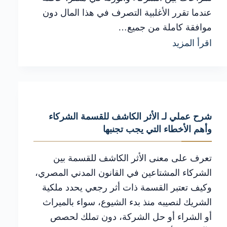
عندما تقرر الأغلبية التصرف في هذا المال دون
موافقة كاملة من جميع…
بطلان
اقرأ المزيد
تصرف
الأغلبية
في
المال
شرح عملي لـ الأثر الكاشف للقسمة الشركاء
الشائع:
وأهم الأخطاء التي يجب تجنبها
متى
يحمي
تعرف على معنى الأثر الكاشف للقسمة بين
القانون
الشركاء المشتاعين في القانون المدني المصري،
وكيف تعتبر القسمة ذات أثر رجعي يحدد ملكية
حقوق
الشريك لنصيبه منذ بدء الشيوع، سواء بالميراث
الأقلية
أو الشراء أو حل الشركة، دون تملك لحصص
من