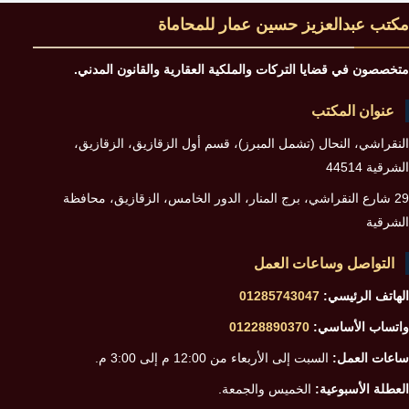
المشاع
مكتب عبدالعزيز حسين عمار للمحاماة
إعلان
وأهم
متخصصون في قضايا التركات والملكية العقارية والقانون المدني.
الأخطاء
عنوان المكتب
التي
النقراشي، النحال (تشمل المبرز)، قسم أول الزقازيق، الزقازيق،
يجب
الشرقية 44514
تجنبها
29 شارع النقراشي، برج المنار، الدور الخامس، الزقازيق، محافظة
الشرقية
التواصل وساعات العمل
الهاتف الرئيسي:
01285743047
واتساب الأساسي:
01228890370
ساعات العمل:
السبت إلى الأربعاء من 12:00 م إلى 3:00 م.
العطلة الأسبوعية:
الخميس والجمعة.