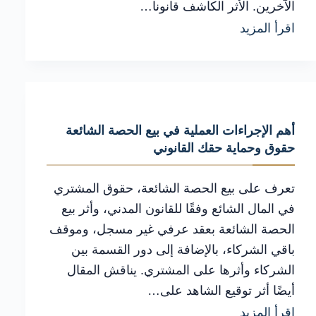
الآخرين. الأثر الكاشف قانونا…
البيع
شرح
اقرأ المزيد
أو
عملي
التصرف؟
لـ
الأثر
الكاشف
أهم الإجراءات العملية في بيع الحصة الشائعة
للقسمة
حقوق وحماية حقك القانوني
الشركاء
وأهم
تعرف على بيع الحصة الشائعة، حقوق المشتري
الأخطاء
في المال الشائع وفقًا للقانون المدني، وأثر بيع
الحصة الشائعة بعقد عرفي غير مسجل، وموقف
التي
باقي الشركاء، بالإضافة إلى دور القسمة بين
يجب
الشركاء وأثرها على المشتري. يناقش المقال
تجنبها
أيضًا أثر توقيع الشاهد على…
أهم
اقرأ المزيد