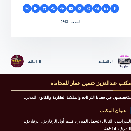
المقالات: 2363
ال
السابقة
ال
التالية
مكتب عبدالعزيز حسين عمار للمحاماة
متخصصون في قضايا التركات والملكية العقارية والقانون المدني.
عنوان المكتب
النقراشي، النحال (تشمل المبرز)، قسم أول الزقازيق، الزقازيق،
الشرقية 44514