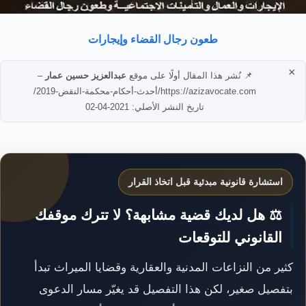
طعون رجال القضاء وإيجارات
×
📌 نُشر هذا المقال أولًا على موقع
عبدالعزيز حسين عمار
–
https://azizavocate.com/أحدث-أحكام-محكمة-النقض-2019/
تاريخ النشر الأصلي: 2021-04-02
استشارة قانونية مبدئية قبل اتخاذ القرار
⚖️ هل لديك قضية مشابهة؟ لا تترك موقفك
القانوني للتوقعات
كثير من النزاعات المدنية والعقارية وقضايا الميراث تبدأ
بتفصيل صغير، لكن هذا التفصيل قد يغيّر مسار الدعوى