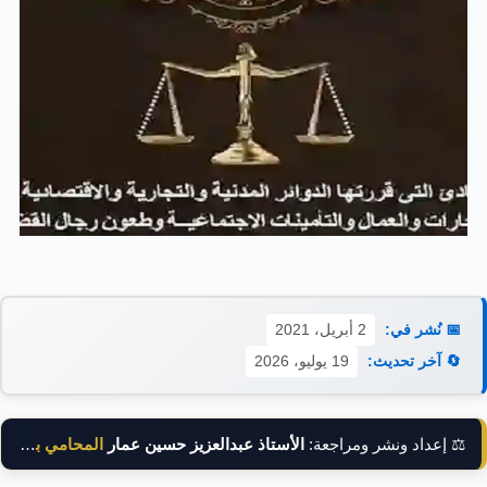
📅 نُشر في:
2 أبريل، 2021
🔄 آخر تحديث:
19 يوليو، 2026
⚖️ إعداد ونشر ومراجعة:
الأستاذ عبدالعزيز حسين عمار
المحامي بالنقض