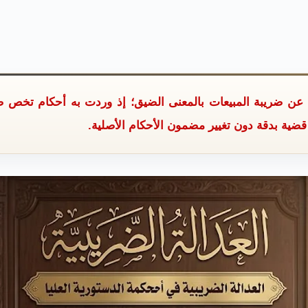
عن ضريبة المبيعات بالمعنى الضيق؛ إذ وردت به أحكام تخص ضري
ضية بدقة دون تغيير مضمون الأحكام الأصلية.