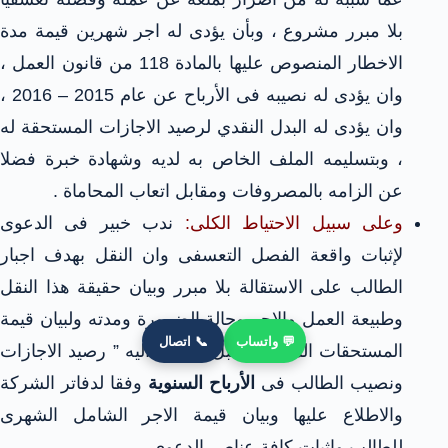
بلا مبرر مشروع ، وبأن يؤدى له اجر شهرين قيمة مدة
الاخطار المنصوص عليها بالمادة 118 من قانون العمل ،
وان يؤدى له نصيبه فى الأرباح عن عام 2015 – 2016 ،
وان يؤدى له البدل النقدي لرصيد الاجازات المستحقة له
، وبتسليمه الملف الخاص به لديه وشهادة خبرة فضلا
عن الزامه بالمصروفات ومقابل اتعاب المحاماة .
وعلى سبيل الاحتياط الكلى:
ندب خبير فى الدعوى
لإثبات واقعة الفصل التعسفى وان النقل بهدف اجبار
الطالب على الاستقالة بلا مبرر وبيان حقيقة هذا النقل
وطبيعة العمل والاجر وحالة الضرورة ومدته ولبيان قيمة
💬 واتساب
📞 اتصال
المستحقات المالية له قبل المعلن اليه ” رصيد الاجازات
ونصيب الطالب فى
الأرباح السنوية
وفقا لدفاتر الشركة
والاطلاع عليها وبيان قيمة الاجر الشامل الشهرى
للطالب واثبات كافة عناصر الدعوى