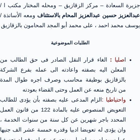
جزيرة السعادة – مركز الزقازيق – ومحله المختار مكتب ا /
بدالعزيز حسين عبدالعزيز المحام بالاستئناف
ومعه الأساتذة /
يوسف محمد احمد ، على محمد أبو المجد المحامون بالزقازيق
الطلبات الموضوعية
ا
صليا
:
الغاء قرار النقل الصادر فى حق الطالب من
المعلن اليه بصفته واعادته الى عمله بفرع الشركة
بالزقازيق بوظيفة محاسب وصرف اجره طوال المدة
من تاريخ منعه عن العمل وحتى القضاء بعودته
واحتياطيا :
الزام المدعى عليه بصفته بأن يؤدى للطالب
التعويض المنصوص عليه بالمادة 122 من قانون العمل
المحدد باجر شهرين عن كل سنة من سنوات الخدمة ،
وان يؤدى له تعويضا ادبيا وقدره خمسة عشر الف جنيها
عما سببه له من اضرار بمنعه عن عمله وفصله تعسفيا