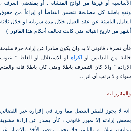
الأساسية أو غيرها من لوائح المنشأة ، أو بمقتضى العرف ،
وتقع باطلة كل مصالحة تتضمن انتقاصاً أو إبراءاً من حقوق
العامل الناشئة عن عقد العمل خلال مدة سريانه او خلال ثلاثة
أشهر من تاريخ انتهائه متي كانت تخالف أحكام هذا القانون )
فأي تصرف قانونى لا بد وان يكون صادرا عن إرادة حرة سليمة
الية من التدليس او
اكراه
او الاستغلال او الغلط ” عيوب
الإرادة ” والا كان التصرف باطلا ومتى كان باطلا فانه والعدم
سواء و لا يرتب أي اثر …
والمقرر انه
انه لا يجوز للمقر التنصل مما ورد في إقراره غير القضائي
بمحض إرادته إلا بمبرر قانوني ، كأن يصدر عن إرادة مشوبة
بتدليس مثلا، و بالتالي فلا يجوز رفض الأخذ بالإقرار غير