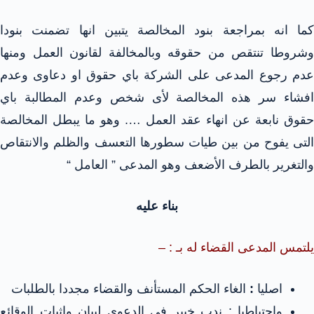
كما انه بمراجعة بنود المخالصة يتبين انها تضمنت بنودا
وشروطا تنتقص من حقوقه وبالمخالفة لقانون العمل ومنها
عدم رجوع المدعى على الشركة باي حقوق او دعاوى وعدم
افشاء سر هذه المخالصة لأى شخص وعدم المطالبة باي
حقوق نابعة عن انهاء عقد العمل …. وهو ما يبطل المخالصة
التى يفوح من بين طيات سطورها التعسف والظلم والانتقاص
والتغرير بالطرف الأضعف وهو المدعى ” العامل “
بناء عليه
يلتمس المدعى القضاء له بـ : –
اصليا
:
الغاء الحكم المستأنف والقضاء مجددا بالطلبات
واحتياطيا : ندب خبير فى الدعوى لبيان واثبات الوقائع