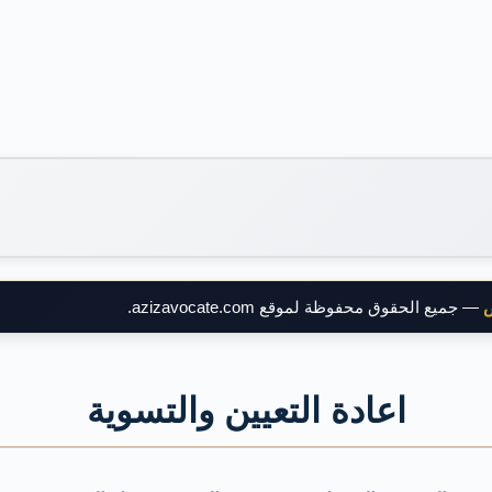
ض
— جميع الحقوق محفوظة لموقع azizavocate.com.
اعادة التعيين والتسوية