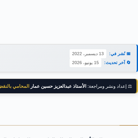
📅 نُشر في:
13 ديسمبر، 2022
🔄 آخر تحديث:
15 يونيو، 2026
⚖️ إعداد ونشر ومراجعة:
الأستاذ عبدالعزيز حسين عمار
المحامي بالنق