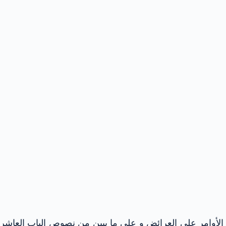
الأوامر على العرائض و على ما يبين من نصوص الباب العاشر