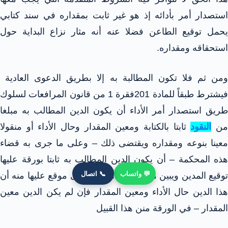
استصدار أمر بأدائه إذ هو غير ثابت بمقداره في سند كتابي
يحمل توقيع الطاعن فضلا عنه أنه مثار نزاع البداية حول
استحقاقه ومقداره.
ومن ثم فلا تكون المطالبة به إلا بطريق الدعوى العادية
فيشترط طبقاً للمادة 201فقرة 1 من قانون المرافعات لسلوك
طريق استصدار أمر الأداء أن يكون الدين المطالب به مبلغا
ن
النقود
ثابتا بالكتابة ومعين المقدار وحال الأداء أو منقولا
معينا بنوعه ومقداره ويقتضى ذلك – وعلى ما جرى به قضاء
هذه المحكمة – أن يكون الدين المطالب به ثابتا بورقة عليها
💬 واتساب
📞 اتصال
توقيع المدين ويبين منها أو من أوراق أخرى موقع عليها منه أن
هذا الدين حال الأداء ومعين المقدار فإن لم يكن الدين معين
المقدار – في الورقة منن هذا القبيل