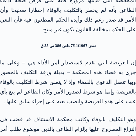
المخالصة التي قدمها مزورة فأنه على فرض صحة ادعاء
الطاعن بأنه لم يخطر بالتكليف بالوفاء إخطارا صحيحا وأن
الأمر قد صدر رغم ذلك وأيده الحكم المطعون فيه فأن النعي
على الحكم بمخالفة القانون يكون غير منتج
نقض 7/11/1967 طعن 386 س 33 ق
إن العريضة التي تقدم لاستصدار أمر الأداء هي – وعلى ما
جرى به قضاء هذه المحكمة – بديلة ورقة التكليف بالحضور
وبها تتصل الدعوى بالقضاء وإذ لا يتعلق شرط التكليف بالوفاء
بالعريضة وإنما هو شرط لصدور الأمر وكان الطاعن لم ينع بأي
عيب على هذه العريضة وانصب نعيه على إجراء سابق عليها .
وهو التكليف بالوفاء وكانت محكمة الاستئناف قد قضت في
النزاع المطروح عليها بإلزام الطاعن بالدين موضوع طلب أمر