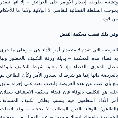
وتشتبه بطريقة إصدار الأوامر على العرائض – إلا أنها تصدر
بموجب السلطة القضائية للقاضي لا الولائية ولاها ما للأحكام
من قوة
وفي ذلك قضت محكمة النقض
العريضة التي تقدم لاستصدار أمر الأداء هي – وعلى ما جرى
به قضاء هذه المحكمة – بديلة ورقة التكليف بالحضور وبها
تتصل الدعوى بالقضاء وإذ لا يتعلق شرط التكليف بالوفاء
بالعريضة ذاتها إنما هو شرط له لصدور الأمر وكأن الطاعن لم
ينع بأي عيب عن هذه العريضة وانصب نعيه على إجراء سابق
عليه هو التكليف بالوفاء فإن قضاء محكمة الاستئناف ببطلان
أمر الأداء المطعون فيه بسبب بطلان تكليف المستأنف
(الطاعن) بالوفاء بالدين المطالب لا يحجبه – وقد اتصلت
الخصومة بالقضاء اتصالا صحيحا – عن الفصل في موضوع