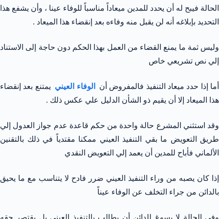
الحالة فيبح له أن يحدد للمدين ميعاداً مناسباً للوفاء عينا ، وأن يشفع هذا
التحديد بإبلاغه أنه لن يقبل منه وفاءه بعد إنقضاء هذا الميعاد .
وليس ثمة ما يمنع القضاء من العمل بهذا الحكم دون حاجة إلى الاستناد
إلي نص تشريعي خاص
ما إذا حدد ميعاد التنفيذ فالمفروض أن
الوفاء العيني
يمتنع بعد إنقضاء
هذا الميعاد إلا أن يقيم ذو الشأن الدليل علي عكس ذلك .
وقد استثني المشرع حالة واحدة من حكم قاعدة عدم جواز العدول إلي
طريق التعويض ما بقي التنفيذ العيني ممكنا مقتدياً في ذلك بالتقنين
الألماني فأباح للمدين أن يعمد إلي التعويض النقدي
إذا كان يصبه من وراء التنفيذ العيني ضرر فادح لا يتناسب مع ما يحيق
بالدائن من جراء التخلف عن الوفاء عيناً
وفي الحالة لا يسوغ للدائن أن يطالب بالتنفيذ العيني بل يقتصر حقه