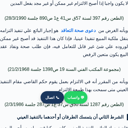
لا يكون واجبا إذا أصبح الالتزام غير ممكن أو غير مجد بفعل المدين
(الطعن رقم 397 لسنة 57ق س41 ع1 ص890 جلسة 28/3/1990)
بأنه الغرض من
دعوى صحة التعاقد
هو إجبار البائع علي تنفيذ التزامه
بنقل ملكية المبيع تنفيذا عينيا، فإذا كان هذا التنفيذ قد أصبح غير ممكن
لوروده علي شئ غير قابل للتعامل فيه، فإن طلب صحة ونفاذ عقد
البيع يكون متعين الرفض
(مجموعة المكتب الفني السنة 19 ص1398 جلسة 21/2/1968)
وبأنه من المقرر أنه في الالتزام بعمل يقوم حكم القاضي مقام التنفيذ
العيني متى سمحت بهذا طبيعة الالتزام
💬 واتساب
📞 اتصال
(الطعن رقم 1287 لسنة 50ق س37 ع1 ص287 جلسة 2/3/1986)
الشرط الثاني أن يتمسك الطرفان أو أحدهما بالتنفيذ العيني
فإن تمسك الدائن بالتنفيذ العيني وكان ممكنا قضي له به وأجبر المدين