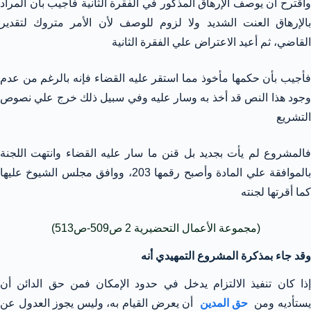
واقترح أن يوصف الإرهاق المذكور في الفقرة الثانية فأجيب بأن المراد
بالإرهاق العنت الشديد ولا لزوم للوصف لأن الأمر متروك لتقدير
القاضي، ثم أعيد الاعتراض علي الفقرة الثانية
فأجيب بأن حكمها مأخوذ مما استقر عليه القضاء فإنه بالرغم من عدم
وجود هذا النص قد أخذ به وسار عليه وفي سبيل ذلك خرج علي نصوص
التشريع
فالمشروع لم يأت بجديد بل قنن ما سار عليه القضاء وانتهت اللجنة
بالموافقة علي المادة وأصبح رقمها 203، ووافق مجلس الشيوخ عليها
كما أقرتها لجنته
(مجموعة الأعمال التحضيرية 2 ص509-ص513)
وقد جاء بمذكرة المشروع التمهيدي أنه
إذا كان تنفيذ الالتزام يدخل في حدود الإمكان فمن حق الدائن أن
ستأديه ومن
حق المدين
أن يعرض القيام به، وليس يجوز العدول عن