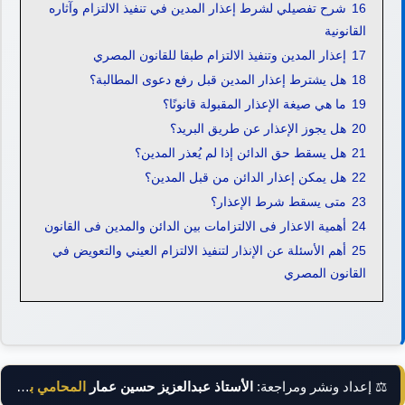
16
شرح تفصيلي لشرط إعذار المدين في تنفيذ الالتزام وآثاره
القانونية
17
إعذار المدين وتنفيذ الالتزام طبقا للقانون المصري
18
هل يشترط إعذار المدين قبل رفع دعوى المطالبة؟
19
ما هي صيغة الإعذار المقبولة قانونًا؟
20
هل يجوز الإعذار عن طريق البريد؟
21
هل يسقط حق الدائن إذا لم يُعذر المدين؟
22
هل يمكن إعذار الدائن من قبل المدين؟
23
متى يسقط شرط الإعذار؟
24
أهمية الاعذار فى الالتزامات بين الدائن والمدين فى القانون
25
أهم الأسئلة عن الإنذار لتنفيذ الالتزام العيني والتعويض في
القانون المصري
⚖️ إعداد ونشر ومراجعة:
الأستاذ عبدالعزيز حسين عمار
المحامي بالنقض