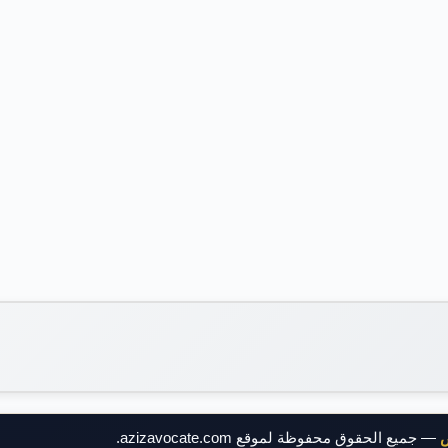
ض
— جميع الحقوق محفوظة لموقع azizavocate.com.