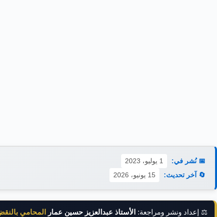
📅 نُشر في:
1 يوليو، 2023
🔄 آخر تحديث:
15 يونيو، 2026
⚖️ إعداد ونشر ومراجعة:
الأستاذ عبدالعزيز حسين عمار
المحامي بالنق