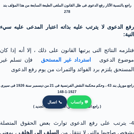
راجع بالنسبة الآثار رفع الدعوى فى ظل القانون الملغى الطبعة السابعة من هذا المؤلف بند
278
رفع الدعوى لا يترتب عليه بذاته اعتبار المدعى عليه سيء
النية:
فتلزمه النتائج التى يرتبها القانون على ذلك ، إلا أنه إذا كان
وضوع الدعوى
استرداد غير المستحق
فإن تسلم غير
المستحق يلتزم برد الفوائد والثمرات من يوم رفع الدعوى
راجع موريل بند 43 ، وحكم محكمة النقض الفرنسية فى 21 من ديسمبر سنة 1926 فى سيرى
1927-1-148
💬 واتساب
📞 اتصال
( راجع المادة 185/3 من القانون المدنى الجديد )
4- يترتب على رفع الدعوى توارث بعض الحقوق المتصلة
بشخص صاحبها والتى لا تنتقل من
السلف إلى الخلف
، بمعنى