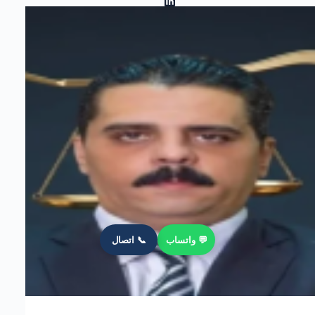
💬 واتساب
📞 اتصال