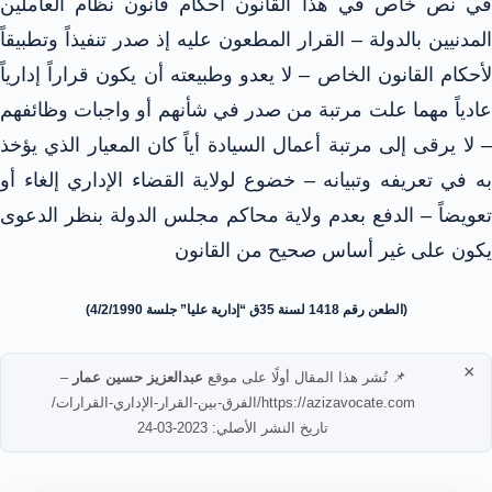
في نص خاص في هذا القانون أحكام قانون نظام العاملين
المدنيين بالدولة – القرار المطعون عليه إذ صدر تنفيذاً وتطبيقاً
لأحكام القانون الخاص – لا يعدو وطبيعته أن يكون قراراً إدارياً
عادياً مهما علت مرتبة من صدر في شأنهم أو واجبات وظائفهم
– لا يرقى إلى مرتبة أعمال السيادة أياً كان المعيار الذي يؤخذ
به في تعريفه وتبيانه – خضوع لولاية القضاء الإداري إلغاء أو
تعويضاً – الدفع بعدم ولاية محاكم مجلس الدولة بنظر الدعوى
يكون على غير أساس صحيح من القانون
(الطعن رقم 1418 لسنة 35ق “إدارية عليا” جلسة 4/2/1990)
×
📌 نُشر هذا المقال أولًا على موقع
عبدالعزيز حسين عمار
–
https://azizavocate.com/الفرق-بين-القرار-الإداري-القرارات/
تاريخ النشر الأصلي: 2023-03-24