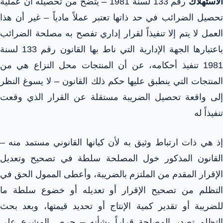
لاستهلاك
رقم 133 لسنة 1981 – يتضح من تحصيله أن عملية
تحصيل الضرائب في حد ذاتها تعتبر عملاً مادياً – غير أن هذا
العمل لا يتم إلا تنفيذاً لقرار إداري تفصح به مصلحة الضرائب
باعتبارها الجهة الإدارية التي ناط بها القانون رقم 133 لسنة
1981 تنفيذ أحكامه، عن أن المنتجات محل النزاع هي من
المنتجات التي ينطبق عليها حكم ذلك القانون – لا يسوغ النظر
إلى واقعة تحصيل الضريبة مستقلة عن القرار الذي وقعت
تنفيذاً له
إذ هي ذات ارتباط وثيق به لأن كيانها القانوني مستمد منه –
القانون المذكور خول المصلحة سلطة في تصحيح وتعديل
الإقرار المقدم من الملتزم بالضريبة، وأعطى الممول الحق في
التظلم من تصحيح الإقرار أو تعديله أو خضوع سلطة ما
للضريبة أو تقدير كمية الإنتاج أو تحديد قيمتها، وبعد بحث
التظلم تصدر المصلحة قراراً بشأنه – حرص المشرع على