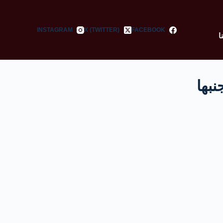
INSTAGRAM
X (TWITTER)
FACEBOOK
ا
بها