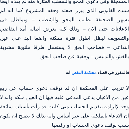
المسجلة وفى دعوى المحو والشطب المثارة منه لم يقدم ايضا
سنده القانوني الذى يبرر صفته وحقه المشروع كما انه لم
يشهر الصحيفة بطلب المحو والشطب – ويماطل فى
الاعلانات حتى الان – وذلك كله بغرض اطالة أمد التقاضي
والتسويف ليظل اطول فترة ممكنة واضعا اليد على عين
التداعي – فصاحب الحق لا يستعمل طرقا ملتوية مشوبة
بالغش والتدليس – وخفية عن صاحب الحق
فالمقرر فى قضاء
محكمة النقض
انه
لا تثريب على المحكمة ان لم توقف دعوى حساب عن ريع
عين من الاعيان يدعى المدعى عليه فيها ان العين ملكه وانه لا
وجه لإلزامه بتقديم الحساب متى كانت قد رأت بأسباب سائغة
ان الادعاء بالملكية على غير أساس وانه بذلك لا يصلح ان يكون
سبب لوقف دعوى الحساب او رفضها