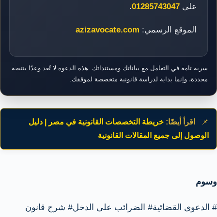
على
01285743047
.
الموقع الرسمي:
azizavocate.com
سرية تامة في التعامل مع بياناتك ومستنداتك. هذه الدعوة لا تُعد وعدًا بنتيجة
محددة، وإنما بداية لدراسة قانونية متخصصة لموقفك.
📌
اقرأ أيضًا:
خريطة التخصصات القانونية في مصر | دليل
الوصول إلى جميع المقالات القانونية
وسوم
#
الدعوى القضائية
#
الضرائب على الدخل
#
شرح قانون