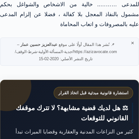
للمدعى ……….. خالية من الاشخاص والشواغل بحكم
مشمول بالنفاذ المعجل بلا كفالة ، فضلا عن إلزام المدعى
عليه بالمصروفات و اتعاب المحاماة
×
📌 نُشر هذا المقال أولًا على موقع
عبدالعزيز حسين عمار
–
https://azizavocate.com/جدية-المسألة-الأولية-شرط-الوقف/
تاريخ النشر الأصلي: 2020-02-15
استشارة قانونية مبدئية قبل اتخاذ القرار
⚖️ هل لديك قضية مشابهة؟ لا تترك موقفك
القانوني للتوقعات
كثير من النزاعات المدنية والعقارية وقضايا الميراث تبدأ