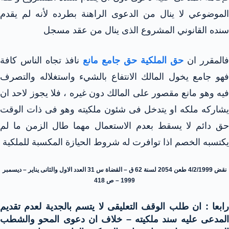
الموضوعي لا ينال من الدعوى الراهنة بطرده لأنه لم يقدم
سنده القانوني المشروع الذى ينال من عقد مسجل
فالمقرر ان
حق الملكية حق جامع مانع
نافذ تجاه الناس كافة
فهو جامع يخول المالك الانتفاع بالشيء واستغلاله والتصرف
فيه وهو مانع مقصور على المالك دون غيره ، فلا يجوز لاحد ان
يشاركه ملكه او يتدخل فى شئون ملكيته وهو فى ذات الوقت
حق دائم لا يسقط بعدم الاستعمال مهما طال الزمن ما لم
يكتسبه الخصم اذا توافرت له شروط الحيازة المكسبة للملكية
نقض 4/2/1999 طعن 2054 لسنة 62 ق – القضاة س 31 العدد الاول والثانى يناير – ديسمبر
1999 – ص 418
رابعا : ان طلب الوقف التعليقى لا يتسم بالجدية لعدم تقديم
المدعى عليه سند ملكيته – خلاف ان دعوى المحو والشطب