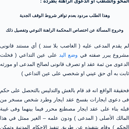
المحو والشطب او الدعوى الراهنة بطرده :
وهذا الطلب مردود بعدم توافر شروط الوقف الجدية
وخروج المسألة عن اختصاص المحكمة الراهنة النوعي وتفصيل ذلك
لم يقدم المدعى عليه ( الغاصب بلا سند ) أي مستند قانونى
شروع يبرر صفته في
وضع اليد
على عين التداعي ( فخلت
الدعوى من ثمة عقد او تصرف قانونى لصالح المدعى او مورثه
ثابت به أي حق عيني او شخصي على عين التداعي )
فحقيقة الواقع انه قد قام بالغش والتدليس بالتحصل على حكم
فى دعوى ايجارات بفسخ عقد ايجار وطرد شخص مسخر من
قبله بناء على عقد ايجار مصطنع محرر فيما بينهما وفى غيبة
المالك الأصلى ( المدعى ) ودون علمه – الغير ممثل في هذا
الحكم ) وقام بتنفيذه عن طريق تنفيذ الاحكام المدنية وتمكن