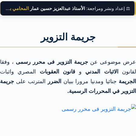
⚖️ إعداد ونشر ومراجعة:
الأستاذ عبدالعزيز حسين عمار
المحامي بالنقض
جريمة التزوير
رض موضوعى عن
جريمة التزوير فى محرر رسمى
، وفقا
قانون
الاثبات المدني
و
قانون العقوبات
المصري واثبات
الجريمة
جنائيا ومدنيا مرورا ببيان
الضرر
المترتب على
جريمة
التزوير في المحررات الرسمية.