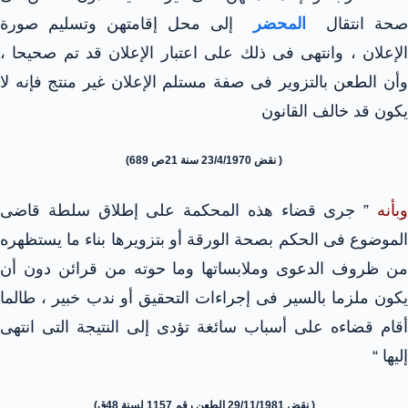
صحة انتقال
المحضر
إلى محل إقامتهن وتسليم صورة
الإعلان ، وانتهى فى ذلك على اعتبار الإعلان قد تم صحيحا ،
وأن الطعن بالتزوير فى صفة مستلم الإعلان غير منتج فإنه لا
يكون قد خالف القانون
( نقض 23/4/1970 سنة 21ص 689)
وبأنه
” جرى قضاء هذه المحكمة على إطلاق سلطة قاضى
الموضوع فى الحكم بصحة الورقة أو بتزويرها بناء ما يستظهره
من ظروف الدعوى وملابساتها وما حوته من قرائن دون أن
يكون ملزما بالسير فى إجراءات التحقيق أو ندب خبير ، طالما
أقام قضاءه على أسباب سائغة تؤدى إلى النتيجة التى انتهى
إليها “
( نقض 29/11/1981 الطعن رقم 1157 لسنة 48ق)