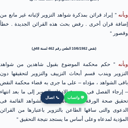
وبأنه
” إيراد قرائن بمذكرة شواهد التزوير لإثباته غير مانع من
إضافة قران أخرى . رفض بحث هذه القرائن الجديدة . خطأ
وقصور “
(نقض 10/6/1982 الطعن رقم 462 لسنة 48ق)
وبأنه
” حكم محكمة الموضوع بقبول شاهدين من شواهد
التزوير ويندب قسم أبحاث التزييف والتزوير لتحقيقها دون
باقى الشواهد ، مؤداه – على ما جرى به قضاء محكمة النقض
– إرجاء الفصل فى موضوع الادعاء بالتزوير إلى ما بعد انتهاء
💬 واتساب
📞 اتصال
تحقيق صحة الورقة على أساس جميع الشواهد القائمة فى
الدعوى والتى ساقها الطاعن بالتزوير باعتبارها من القرائن
المؤدية لمدعاه وعلى أساس ما يستجد نتيجة التحقيق “