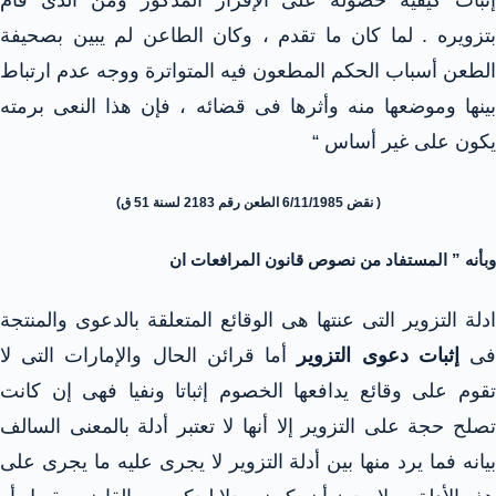
إثبات كيفية حصوله على الإقرار المذكور ومن الذى قام
بتزويره . لما كان ما تقدم ، وكان الطاعن لم يبين بصحيفة
الطعن أسباب الحكم المطعون فيه المتواترة ووجه عدم ارتباط
بينها وموضعها منه وأثرها فى قضائه ، فإن هذا النعى برمته
يكون على غير أساس “
( نقض 6/11/1985 الطعن رقم 2183 لسنة 51 ق)
وبأنه ” المستفاد من نصوص قانون المرافعات ان
ادلة التزوير التى عنتها هى الوقائع المتعلقة بالدعوى والمنتجة
ى
إثبات دعوى التزوير
أما قرائن الحال والإمارات التى لا
تقوم على وقائع يدافعها الخصوم إثباتا ونفيا فهى إن كانت
تصلح حجة على التزوير إلا أنها لا تعتبر أدلة بالمعنى السالف
بيانه فما يرد منها بين أدلة التزوير لا يجرى عليه ما يجرى على