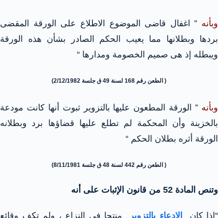
وبأنه
” اغفال قاضى الموضوع الاطلاع على الورقة المقضى
بردها وبطلانها مما يعيب الحكم الصادر بشأن هذه الورقة
ويبطله إذ هى صميم الخصومة ومدارها “
( الطعن رقم 168 لسنة 49 ق جلسة 2/12/1982)
وبأنه
” الورقة المطعون عليها بالتزوير ثبوت أنها كانت مودعة
بالخزينة وأن المحكمة لم تطلع عليها قضاؤها برد وبطلانه
الورقة أثره بطلان الحكم “
( الطعن رقم 442 لسنة 48 ق جلسة 8/11/1981)
وتنص المادة 52 من قانون الإثبات على أنه
“إذا كان
الادعاء بالتزوير
منتجا فى النزاع ، ولم تكف وقائع