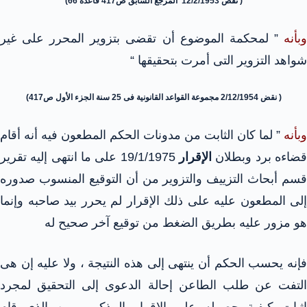
( نقض 12/2/1953 المرجع السابق ص417 قاعدة 66)
وبأنه
” لمحكمة الموضوع أن تقضى بتزوير المحرر على غير
شواهد التزوير التى أمرت بتحقيقها “
( نقض 2/12/1954 مجموعة القواعد القانونية فى 25 سنة الجزء الأول ص417)
وبأنه
” لما كان الثابت من مدونات الحكم المطعون فيه أنه أقام
ضاءه برد وبطلان
الإقرار
19/1/1975 على ما انتهى إليه تقرير
قسم أبحاث التزييف والتزوير من أن التوقيع المنسوب صدوره
إلى المطعون عليه على ذلك الإقرار لم يحرر بيد صاحبه وإنما
هو مزور عليه بطريق الضغط من توقيع آخر صحيح له
فإنه يحسب الحكم أن ينتهى إلى هذه النتيجة ، ولا عليه إن هى
التفت عن طلب الطاعن إحالة الدعوى إلى التحقيق لمجرد