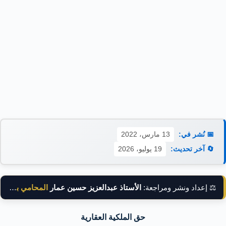
📅 نُشر في:
13 مارس، 2022
🔄 آخر تحديث:
19 يوليو، 2026
⚖️ إعداد ونشر ومراجعة:
الأستاذ عبدالعزيز حسين عمار
المحامي بالنقض
حق الملكية العقارية