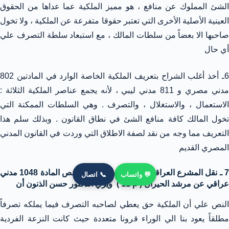
الشئ المملوك عن منافع ، هو مميز الملكية عما عداها من الحقوق
العينية الأصلية الأخرى التي تعتبر حقوقا متفرعة عن الملكية ، ولا تخول
صاحبها الا بعضاً من سلطات المالك ، مع استبعاد سلطة التصرف علي
أي حال
6ـ أخذ أغلب الشراح بتعريف الملكية الخاصة الوارد في المادتين 802
مدني مصري و 811 مدني ليبي ، لأنه يجمع عناصر الملكية الثلاثة :
الاستعمال ، والاستغلال ، والتصرف . وهي السلطات الممكنة التي
تخول المالك كافة منافع الشئ في نطاق القانون . وبذلك سلم هذا
التعريف مما وجه من نقد لصفة الاطلاق التي وردت في القانون المدني
المصري القديم
7 ـ نقل المشرع العراقي تعريف الملكية الوارد بنص المادة 1048 مدني
💬 واتساب
📞 اتصال
عراقي عن مرشد الحيران ( م 11 ) ويري الدكتور حسن الذنون أن
النص علي أن الملكية حق يعطي لصاحبه التصرف فيما يملكه تصرفاً
مطلقاً يعود بنا الي الوراء قرونا متعددة حيث كانت النزعة الفردية