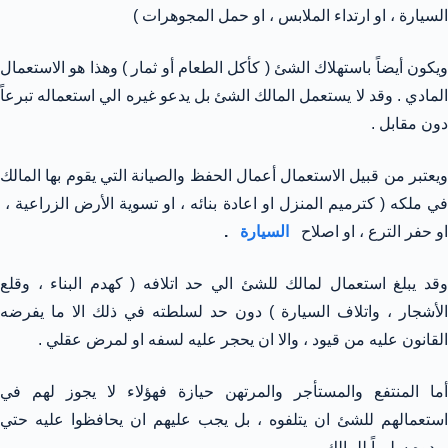
السيارة ، او ارتداء الملابس ، او حمل المجوهرات )
ويكون أيضاً باستهلاك الشئ ( كأكل الطعام أو ثمار ) وهذا هو الاستعمال
المادي . وقد لا يستعمل المالك الشئ بل يدعو غيره الي استعماله تبرعاً
دون مقابل .
ويعتبر من قبيل الاستعمال أعمال الحفظ والصيانة التي يقوم بها المالك
في ملكه ( كترميم المنزل او اعادة بنائه ، او تسوية الأرض الزراعية ،
او حفر الترع ، او اصلاح
السيارة
.
وقد يبلغ استعمال لمالك للشئ الي حد اتلافه ( كهدم البناء ، وقلع
الأشجار ، واتلاف السيارة ) دون حد لسلطته في ذلك الا ما يفرضه
القانون عليه من قيود ، والا ان يحجر عليه لسفه او لمرض عقلي .
أما المنتفع والمستأجر والمرتهن حيازة فهؤلاء لا يجوز لهم في
استعمالهم للشئ ان يتلفوه ، بل يجب عليهم ان يحافظوا عليه حتي
يردوه سليماً للمالك .