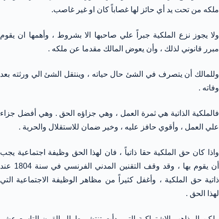
ملكه من تحت يد أي حائز لها غصاباً كان او غير غاصب.
ولا يجوز نزع الملكية جبراً علي صاحبها الا بشروط ، وأهمها ان يقوم
مبرر قانوني لذلك ، وأن يعوض المالك مقدما عن ملكه .
وللمالك أن يتصرف في الشئ حال حياته ، وينتقل الشئ الي ورثته بعد
وفاته .
فالملكية الذاتية هي ثمرة العمل ، وهي جزاؤه الحق . وهي أفضل جزاء
علي العمل ، وأقوي حافز عليه ، وخير ضمان للاستقلال والحرية .
واذا كان حق الملكية حقا ذاتياً ، فان لهذا الحق وظيفة اجتماعية يجب
أن يقوم بها ، وقد وقف التقنين المدني الفرنسي في سنة 1804 عند
ذاتية حق الملكية ، وأغفل كثيراً من مظاهر الوظيفة الاجتماعية التي
لهذا الحق .
ولكن المذاهب الاشتراكية التي بدأت تنتشر طوال القرن التاسع عشر