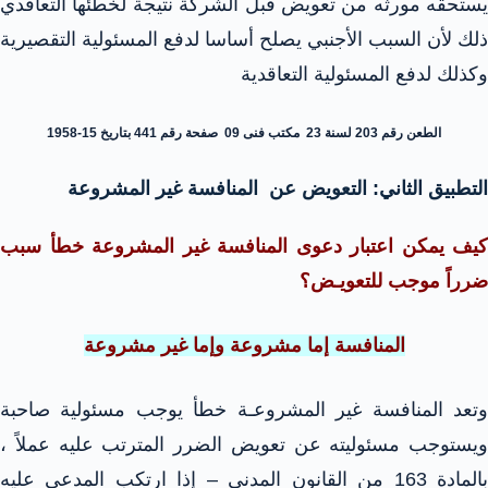
يستحقه مورثه من تعويض قبل الشركة نتيجة لخطئها التعاقدي
ذلك لأن السبب الأجنبي يصلح أساسا لدفع المسئولية التقصيرية
وكذلك لدفع المسئولية التعاقدية
الطعن رقم 203 لسنة 23 مكتب فنى 09 صفحة رقم 441 بتاريخ 15-1958
التطبيق الثاني: التعويض عن المنافسة غير المشروعة
كيف يمكن اعتبار دعوى المنافسة غير المشروعة خطأ سبب
ضرراً موجب للتعويـض؟
المنافسة إما مشروعة وإما غير مشروعة
وتعد المنافسة غير المشروعـة خطأ يوجب مسئولية صاحبة
ويستوجب مسئوليته عن تعويض الضرر المترتب عليه عملاً ،
بالمادة 163 من القانون المدني – إذا ارتكب المدعي عليه