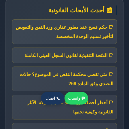
📰 أحدث الأبحاث القانونية
📑 حكم فسخ عقد مطور عقاري ورد الثمن والتعويض
لتأخير تسليم الوحدة المخصصة
📑 اللائحة التنفيذية لقانون السجل العيني الكاملة
📑 متى تقضي محكمة النقض في الموضوع؟ حالات
التصدي وفق المادة 269
💬 واتساب
📞 اتصال
📑 أخطر أخطاء الورثة عند تقسيم التركة: الآثار
القانونية وكيفية تجنبها