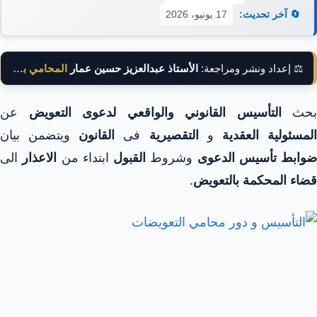
🔄 آخر تحديث:
17 يونيو، 2026
⚖️ إعداد ونشر ومراجعة:
الأستاذ عبدالعزيز حسين عمار
المحامي بالنقض
بحث
التأسيس القانوني والواقعي لدعوى التعويض
عن
لمسئولية العقدية
و
التقصيرية
فى
القانون
ويتضمن بيان
ضوابط تأسيس
الدعوى
وشروط
القبول
ابتداء من
الاعذار
الى
قضاء المحكمة بالتعويض
.