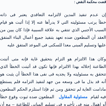
قضت محكمة النقض :
إن عـدم تنفيذ المدين لالتزامه التعاقدي يعتبر فى ذاته
خطأ يرتب مسئوليته التي لا يدرأها عنه إلا إذا أثبت هو قيام
السبب الأجنبي الذي تنتفي به علاقة السببية فإذا كان يبين من
العقد أن المطعون ضده تعهد بتنفيذ جميع أعمال البناء المتفق
عليها وتسليم المبنى معدا للسكنى فى الموعد المتفق عليه
وكان هذا الالتزام هو التزام بتحقيق غاية فإنه متى أثبتت
الطاعنة إخلاله بهذا الالتزام فإنها تكون قد أثبتت الخطأ الذي
تتحقق به مسئوليته ولا يجديه فى نفى هذا الخطأ أن يثبت هو
أنه قد بذل ما فى وسعه من جهد لتنفيذ التزامه فلم يستطع
مادامت الغاية لم تتحقق ومن ثم فإذا استلزم الحكم المطعون
يه لقيام
مسئولية المقاول
المطعون ضده ثبوت وقوع خطأ
أو إهمال منه فى تأخيره فى تسليم المباني للطاعنة – مع أن