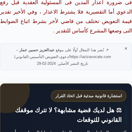
فى ضرورة اعذار المدين فى المسئولية العقدية قبل رفع
الدعوي أما التقصيرية فلا يشترط الاعذار ، وفي الأخير تقدير
قيمة التعويض تختلف من قاضي لأخر بشرط اتباع الضوابط
التى وضعها المشرع كأساس للتقدير .
×
📌 نُشر هذا المقال أولًا على موقع
عبدالعزيز حسين عمار
–
https://azizavocate.com/دعوى-التعويض-التأسيس-القانوني/
تاريخ النشر الأصلي: 2024-02-29
استشارة قانونية مبدئية قبل اتخاذ القرار
⚖️ هل لديك قضية مشابهة؟ لا تترك موقفك
القانوني للتوقعات