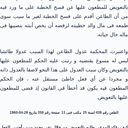
بالتعويض للمطعون عليها عن فسخ الخطبة على ما ورد فيه
من أن الطاعن أقدم على فسخ الخطبة لغير ما سبب سوى
طمعه فى مال والد خطيبته لرفضه أن يخص أبنته بنصيبها فى
ماله حال حياته.
واعتبرت المحكمة عدول الطاعن لهذا السبب عدولا طائشا
ليس له مسوغ يقتضيه و رتبت عليه الحكم للمطعون عليها
بالتعويض وكان سبب العدول على هذا النحو لاصقا بالعدول ذاته
و مجردا عن أي فعل خاطئ مستقل عنه ، فإن الحكم
المطعون فيه يكون قد أخطأ فى القانون إذ قضى للمطعون
عليها بالتعويض.
الطعن رقم 438 لسنة 25 مكتب فنى 11 صفحة رقم 359 بتاريخ 28-04-1960
كيف يؤكد المدعي طلبه بالتعويض من خلال نفي وجود سبب أجنبي للفعل