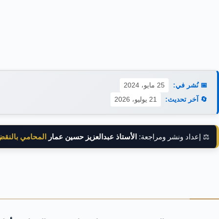
📅 نُشر في:
25 مايو، 2024
🔄 آخر تحديث:
21 يوليو، 2026
⚖️ إعداد ونشر ومراجعة:
الأستاذ عبدالعزيز حسين عمار
المحامي بالنق