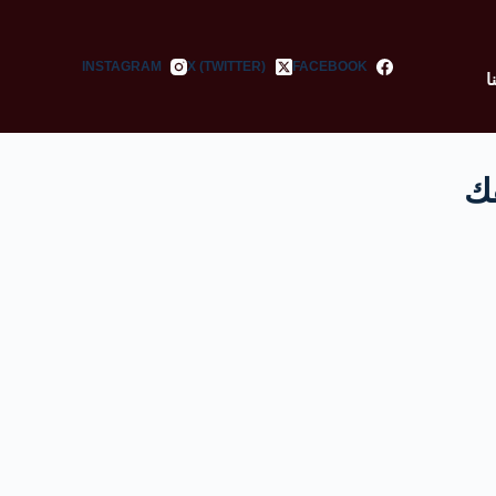
INSTAGRAM
X (TWITTER)
FACEBOOK
ا
فك