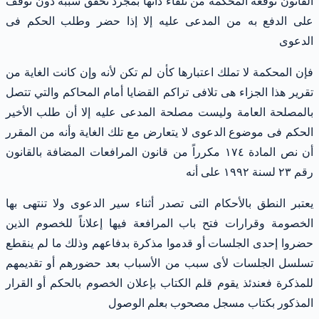
القانون توقعه المحكمة من تلقاء ذاتها بمجرد تحقق سببه دون توقف
على الدفع به من المدعى عليه إلا إذا حضر وطلب الحكم فى
الدعوى
فإن المحكمة لا تملك اعتبارها كأن لم تكن لأنه وإن كانت الغاية من
تقرير هذا الجزاء هى تلافى تراكم القضايا أمام المحاكم والتي تتصل
بالمصلحة العامة وليست مصلحة المدعى عليه إلا أن طلب الأخير
الحكم فى موضوع الدعوى لا يتعارض مع تلك الغاية وأنه من المقرر
أن نص المادة ١٧٤ مكرراً من قانون المرافعات المضافة بالقانون
رقم ٢٣ لسنة ١٩٩٢ على أنه
يعتبر النطق بالأحكام التى تصدر أثناء سير الدعوى ولا تنتهى بها
الخصومة وقرارات فتح باب المرافعة فيها إعلاناً للخصوم الذين
حضروا إحدى الجلسات أو قدموا مذكرة بدفاعهم وذلك ما لم ينقطع
تسلسل الجلسات لأى سبب من الأسباب بعد حضورهم أو تقديمهم
للمذكرة فعندئذ يقوم قلم الكتاب بإعلان الخصوم بالحكم أو القرار
المذكور بكتاب مسجل مصحوب بعلم الوصول