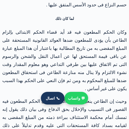
حسم النزاع فى حدود الأسس المتفق عليها .
لما كان ذلك
وكان الحكم المطعون فيه قد أيد قضاء الحكم الابتدائى بإلزام
الطاعن بأن يؤدى للمطعون ضدها العوائد القانونية المستحقة على
المبلغ المقضى به من تاريخ المطالبة بها باعتبار أن هذا المبلغ عبارة
عن باقى قيمة المستحق لها عن أعمال النقل والشحن والرسوم
التى تم الاتفاق عليها بين طرفي التداعي وهو معلوم المقدار وقت
نشوء الالتزام ولا ينال منه منازعة الطاعن فى استحقاق المطعون
ضدها للمبلغ المحكوم به ومن ثم فإن النعي على الحكم بهذا السبب
يكون على غير أساس .
💬 واتساب
📞 اتصال
وحيث إن الطاعن ينعى بالسبب الخامس على الحكم المطعون فيه
القصور فى التسبيب والإخلال بحق الدفاع وفى بيان ذلك يقول إنه
تمسك أمام محكمة الاستئناف ببراءة ذمته من المبلغ المقضى به
لقيامه بسداد كافة المستحقات التى عليه وقدم تدليلاً على ذلك