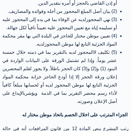
أو إذن القاضي بالحجز أو أمره بتقدير الدين.
(2) بيان أصل المبلغ المحجوز من أجله وفوائده والمصاريف.
(3) نهي المحجوزلديه عن الوفاء بما في يده إلى المحجوز عليه
أو تسليمه إياه مع تعيين المحجوز عليه تعييناً نافياً لكل جهالة.
(4) تعيين موطن مختار للحاجز في البلدة التي بها مقر محكمة
المواد الجزئية التابع لها موطن المحجوزلديه.
(5) تكليف لاالمحجوز لديه بالتقرير بما في ذمته خلال خمسة
عشر يوماً. وإذا لم تشتمل الورقة على البيانات الواردة في
البنود (1) و(2) و(3) كان الحجز باطلاً. ولا يجوز لقلم المحضرين
إعلان ورقة الحجز إلا إذا أودع الحاجز خزانة محكمة المواد
الجزئية التابع لها موطن المحجوز لديه أو لحسابها مبلغاً كافياً
لأداء رسم محضر التقرير بما في الذمة
ويؤشربالإيداع على
أصل الإعلان وصورته.
الجزاء المترتب على اخلال الخصم باتخاذ موطن مختار له
رتب المشرع بنص المادة 12 من قانون المرافعات أنه فى حالة