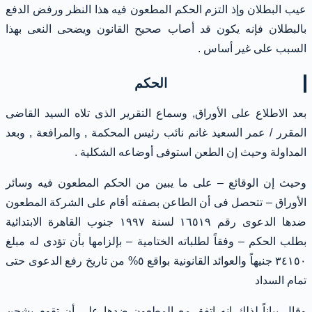
عيب البطلان وإذ التزم الحكم المطعون فيه هذا النظر ورفض الدفع
بالبطلان فإنه يكون قد أصاب صحيح القانون ويضحى النعى بهذا
السبب على غير أساس .
الحكم
بعد الاطلاع على الأوراق, وسماع التقرير الذى تلاه السيد القاضى
المقرر / عمر السعيد غانم نائب رئيس المحكمة , والمرافعة , وبعد
المداولة وحيث إن الطعن استوفى أوضاعه الشكلية .
وحيث إن الوقائع – على ما يبين من الحكم المطعون فيه وسائر
الأوراق – تتحصل فى أن الطاعن بصفته أقام على الشركة المطعون
ضدها الدعوى رقم ١٦٥١٩ لسنة ١٩٩٧ جنوب القاهرة الابتدائية
بطلب الحكم – وفقاً لطلباته الختامية – بإلزامها بأن تؤدى له مبلغ
٣٤١٥٠ جنيهاً والعوائد القانونية بواقع ٥% من تاريخ رفع الدعوى حتى
تمام السداد
وقال بياناً لذلك إنه اتفق مع المطعون ضدها على أن تقوم بشحن