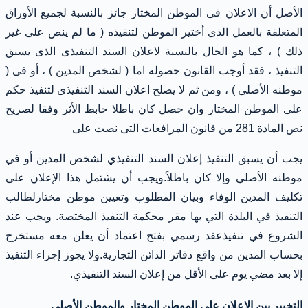
الأصل أن الاعلان فى الموطن المختار جائز بالنسبة لجميع الأوراق
المتعلقة بالعمل الذى أختير الموطن لتنفيذه ( ما لم ينص على غير
ذلك ) ، كما هو الحال بالنسبة لاعلان السند التنفيذى الذى يسبق
التنفيذ ، فقد أوجب القانون حصوله اما ( لشخص المدين ) ، أو فى (
موطنه الأصلى ) ، ومن ثم لا يصلح اعلان السند التنفيذى لتنفيذ حكم
على الموطن المختار وان حصل كان باطلا حابط الأثر وفقا لصريح
نص المادة 281 من قانون المرافعات التى نصت على
يجب أن يسبق التنفيذ إعلان السند التنفيذي لشخص المدين أو في
موطنه الأصلي وإلا كان باطلاً.ويجب أن يشتمل هذا الإعلان على
تكليف المدين الوفاء وبيان المطلوب وتعيين موطن مختارلطالب
التنفيذ في البلدة التي بها مقر محكمة التنفيذ المختصة. ويجب عند
الشروع في تنفيذعقد رسمي بفتح اعتماد أن يعلن معه مستخرج
بحساب المدين من واقع دفاتر الدائن التجارية.ولا يجوز إجراء التنفيذ
إلا بعد مضي يوم على الأقل من إعلان السند التنفيذي.
التخيير بين الاعلان على الموطن المختار والموطن الأصلى