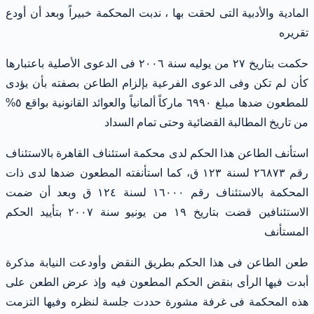
المادية والأدبية التى لحقت بها ، ندبت المحكمة خبيراً وبعد أن أودع
تقريره
حكمت بتاريخ ٢٧ من يوليه سنة ٢٠٠٦ فى الدعوى الأصلية باعتبارها
كأن لم تكن وفى الدعوى الفرعية بإلزام الطاعن بصفته بأن يؤدى
للمطعون ضدها مبلغ ٦٩٩٠ ماركاً ألمانياً والعوائد القانونية بواقع ٥%
من تاريخ المطالبة القضائية وحتى تمام السداد
استأنف الطاعن هذا الحكم لدى محكمة استئناف القاهرة بالاستئناف
رقم ٢٦٨٧٣ لسنة ١٢٣ ق، كما استأنفته المطعون ضدها لدى ذات
المحكمة بالاستئناف رقم ١٦٠٠٠ لسنة ١٢٤ ق وبعد أن ضمت
الاستئنافين قضت بتاريخ ١٩ من يونيو سنة ٢٠٠٧ بتأييد الحكم
المستأنف
طعن الطاعن فى هذا الحكم بطريق النقض وأودعت النيابة مذكرة
أبدت فيها الرأى بنقض الحكم المطعون فيه وإذ عرض الطعن على
هذه المحكمة فى غرفة مشورة حددت جلسة لنظره وفيها التزمت