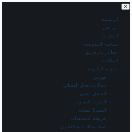
الرئيسية
من نحن
اتصل بنا
سياسة الخصوصية
محامي بالزقازيق
المقالات
خدماتنا القانونية
فهرس
مجالات العمل القضائي
السجل العيني
الضريبة العقارية
القضايا المدنية
خريطة التخصصات
صحة ونفاذ البيع العقاري