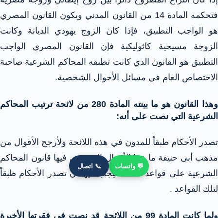
فتحكمه المادة 14 من القانون المدني ويكون القانون المصري
هو الواجب التطبيق، فإذا كان الزوج يهودي الديانة وكانت
الزوجة مسيحية كاثوليكية فإن القانون المصري الواجب
التطبيق هو القانون الذي كانت تطبقه المحاكم الشرعية صاحبة
الاختصاص العام في مسائل الأحوال الشخصية.
وهذا القانون هو ما بينته المادة 280 من لائحة ترتيب المحاكم
الشرعية التي نصت على أنه:
تصدر الأحكام طبقاً للمدون في هذه اللائحة ولأرجح الأقوال من
مذهب أبى حنيفة ما عدا الأحوال التي ينص فيها قانون المحاكم
💬 واتساب
📞 اتصال
الشرعية على قواعد خاصة فيجب فيها أن تصدر الأحكام طبقاً
لتلك القواعد .
ولما كانت المادة 99 من اللائحة قد نصت في فقرتها الأخيرة