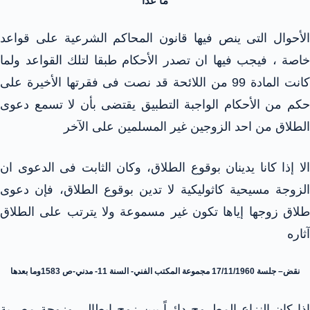
ما عدا
الأحوال التى ينص فيها قانون المحاكم الشرعية على قواعد
خاصة ، فيجب فيها ان تصدر الأحكام طبقا لتلك القواعد ولما
كانت المادة 99 من اللائحة قد نصت فى فقرتها الأخيرة على
حكم من الأحكام الواجبة التطبيق يقتضى بأن لا تسمع دعوى
الطلاق من احد الزوجين غير المسلمين على الآخر
الا إذا كانا يدينان بوقوع الطلاق، وكان الثابت فى الدعوى ان
الزوجة مسيحية كاثوليكية لا تدين بوقوع الطلاق، فإن دعوى
طلاق زوجها إياها تكون غير مسموعة ولا يترتب على الطلاق
آثاره
نقض– جلسة 17/11/1960 مجموعة المكتب الفني- السنة 11- مدني-ص 1583وما بعدها
إذا كان النزاع المطروح دائراً بين زوج إيطالي وزوجة مصرية