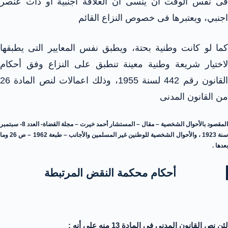
فى نفس الوقت ان ينسى ان العلاقة اجنبية أو ذات عنصر
اجنبي، ويعتبرها فى خصوص النزاع القائم
كما لو كانت وطنية بحتة، ويطبق نفس المعايير التى يطبقها
لاختيار شريعة وطنية معينة تنطبق على النزاع وفق أحكام
القانون رقم 442 لسنة 1955، وذلك اعمالات لنص المادة 26
من القانون المدنى
المقصود بالأحوال الشخصية – مقال – المستشار أحمد خيرت – مجلة القضاة- العدد 8- سبتمبر
سنة 1923 ، والأحوال الشخصية للوطنين غير المسلمين والأجانب – طبعة 1962 – ص 26 وما
بعدها .
أحكام محكمة النقض المرتبطة
لئن نص القانون المدني في المادة 13 منه على أنه :