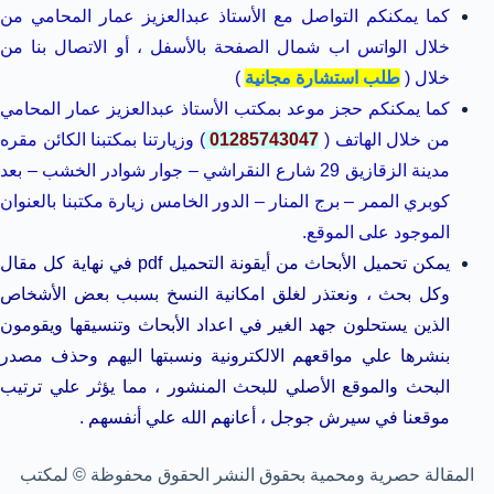
كما يمكنكم التواصل مع الأستاذ عبدالعزيز عمار المحامي من
خلال الواتس اب شمال الصفحة بالأسفل ، أو الاتصال بنا من
خلال (
طلب استشارة مجانية
)
كما يمكنكم حجز موعد بمكتب الأستاذ عبدالعزيز عمار المحامي
من خلال الهاتف (
01285743047
) وزيارتنا بمكتبنا الكائن مقره
مدينة الزقازيق 29 شارع النقراشي – جوار شوادر الخشب – بعد
كوبري الممر – برج المنار – الدور الخامس زيارة مكتبنا بالعنوان
الموجود على الموقع.
يمكن تحميل الأبحاث من أيقونة التحميل pdf في نهاية كل مقال
وكل بحث ، ونعتذر لغلق امكانية النسخ بسبب بعض الأشخاص
الذين يستحلون جهد الغير في اعداد الأبحاث وتنسيقها ويقومون
بنشرها علي مواقعهم الالكترونية ونسبتها اليهم وحذف مصدر
البحث والموقع الأصلي للبحث المنشور ، مما يؤثر علي ترتيب
موقعنا في سيرش جوجل ، أعانهم الله علي أنفسهم .
المقالة حصرية ومحمية بحقوق النشر الحقوق محفوظة © لمكتب