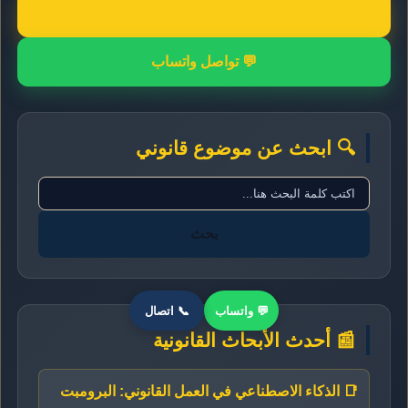
📞 اتصال مباشر
💬 تواصل واتساب
🔍 ابحث عن موضوع قانوني
بحث
💬 واتساب
📞 اتصال
📰 أحدث الأبحاث القانونية
📑 الذكاء الاصطناعي في العمل القانوني: البرومبت