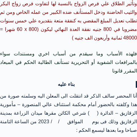
وتأثير الطلاق علي فرص الزواج بالنسبة لها لتفاوت فرص زواج البكر
والثيب الحاضنة ودخل المستأنف ضده الكبير من عمله الخاص ومن ثم
تطلب تعديل المبلغ المقضي به كنفقة متعة بتقديره علي خمس سنوات
مضروبا في 800 جنيه نفقة العدة النهائي ليكون (800
x
60 شهرا =
48000 ثمانية وأربعون الف جنيه )
فلهذه الأسباب وما سيقدم من أسباب اخري ومستندات سواء
بالمرافعات الشفوية أو التحريرية تستأنف الطالبة الحكم في الميعاد
المقرر قانونا
بناء عليه
أنا المحضر سالف الذكر قد انتقلت الى المعلن اليه وسلمته صورة من
هذا وكلفته بالحضور أمام محكمة استئناف عالي المنصورة – مأمورية
الزقازيق – الدائرة ( ) شرعي الكائن مقرها ميدان الزراعة بمدينة
الزقازيق وذلك فى يوم الموافق / / 2023 من الساعة الثامنة
صباحا وما بعدها ليسمع الحكم :