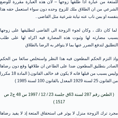
للمتعة من عبارة اذا طلقها زوجها – لان هذه العبارة مقررة للوضع
الشرعي من ان الطلاق ملك للزوج وحده دون سواء استعمل حقه هذا
بنفسه او بمن ناب عنه نيابة شرعية مثل القاضى .
لما كان ذلك ، وكان لجوء الزوجة الى القاضى لتطليقها على زوجها
بسبب مضارته لها وثبوت هذه المضارة فيه اكراه لها على طلب
التطليق لتدفع الضرر عنها بما لا يتوافر به الرضا بالطلاق
واذ التزم الحكم المطعون فيه هذا النظر واستخلص سائغا من الحكم
الصادر بتطليق المطعون ضدا على الطاعن ان طلاقها وقع دون رضاها
وليس بسبب من قبلها فانه لا يكون قد خالف القانون.( المادة 18 مكررا
من القانون 25 لسنة 1929 المعدل بالقانون 100 لسنة 1985 )
( الطعن رقم 287 لسنة 63ق جلسة 23 / 12 / 1997 س 48 ج2 ص
1517 )
مجرد ترك الزوجة منزل لا يوثر فى استحقاق المتعة إذ لا يفيد رضاها