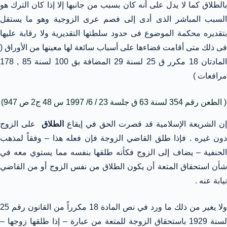
بالطلاق كما لا يدل على أنه كان بسبب من جانبها إلا إذا كان الترك هو
السبب المباشر الذى أدى إلى فصم عرى الزوجية وهو ما يستقل
بتقديره محكمة الموضوع فى حدود سلطتها التقديرية ولا رقابة عليها
فى ذلك متى أقامت قضاءها على أسباب سائغة لها معينها من الأوراق (
المادتان 18 مكرر ق 25 لسنة 29 المضافة بق 100 لسنة 85 , 178
مرافعات )
( الطعن رقم 354 لسنة 63 ق جلسة 23 / 6/ 1997 س 48 ج2 ص 947)
إن الشريعة الإسلامية قد قصرت الحق في إيقاع
الطلاق
على الزوج
دون غيره . فإذا طلق القاضي الزوجة فإن فعله هذا – وفقاً لمذهب
الحنفية – يضاف إلى الزوج فكأنه طلقها بنفسه مما يستوي معه في
شأن استحقاق المتعة أن يكون الطلاق من نفس الزوج أو من القاضي
نيابة عنه .
ولا يغير من ذلك ما ورد في نص المادة 18 مكرراً من القانون رقم 25
لسنة 1929 باستحقاق الزوجة للمتعة من عبارة – إذا طلقها زوجها –