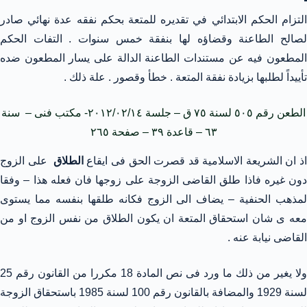
التزام الحكم الابتدائي في تقديره للمتعة بحكم نفقه عدة نهائي صادر
لصالح الطاعنة وقضاؤه لها بنفقة خمس سنوات . التفات الحكم
المطعون فيه عن مستندات الطاعنة الدالة على يسار المطعون ضده
تأييداً لطلبها بزيادة نفقة المتعة . خطأ وقصور . علة ذلك .
الطعن رقم ٥٠٥ لسنة ٧٥ ق – جلسة ٢٠١٢/٠٢/١٤- مكتب فنى – سنة
٦٣ – قاعدة ٣٩ – صفحة ٢٦٥
ذ ان الشريعة الاسلامية قد قصرت الحق فى ايقاع
الطلاق
على الزوج
دون غيره فاذا طلق القاضى الزوجة على زوجها فان فعله هذا – وفقا
لمذهب الحنفية – يضاف الى الزوج فكانه طلقها بنفسه مما يستوى
معه ى شان استحقاق المتعة ان يكون الطلاق من نفس الزوج او من
القاضى نيابة عنه .
ولا يغير من ذلك ما ورد فى نص المادة 18 مكررا من القانون رقم 25
لسنة 1929 والمضافة بالقانون رقم 100 لسنة 1985 باستحقاق الزوجة