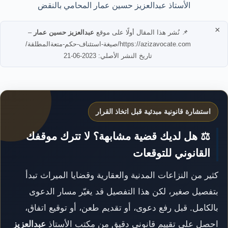
الأستاذ عبدالعزيز حسين عمار المحامي بالنقض
×
📌 نُشر هذا المقال أولًا على موقع
عبدالعزيز حسين عمار
–
https://azizavocate.com/صيغة-استئناف-حكم-متعةالمطلقة/
تاريخ النشر الأصلي: 2023-06-21
استشارة قانونية مبدئية قبل اتخاذ القرار
⚖️ هل لديك قضية مشابهة؟ لا تترك موقفك
القانوني للتوقعات
كثير من النزاعات المدنية والعقارية وقضايا الميراث تبدأ
بتفصيل صغير، لكن هذا التفصيل قد يغيّر مسار الدعوى
بالكامل. قبل رفع دعوى، أو تقديم طعن، أو توقيع اتفاق،
احصل على تقييم قانوني دقيق من مكتب الأستاذ
عبدالعزيز