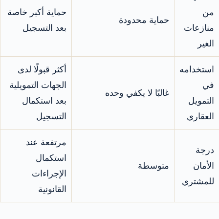
من
حماية أكبر خاصة
حماية محدودة
منازعات
بعد التسجيل
الغير
استخدامه
أكثر قبولًا لدى
في
الجهات التمويلية
غالبًا لا يكفي وحده
التمويل
بعد استكمال
العقاري
التسجيل
مرتفعة عند
درجة
استكمال
الأمان
متوسطة
الإجراءات
للمشتري
القانونية