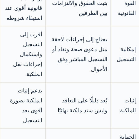
القوة
يثبت الحقوق والالتزامات
قانونية أقوى عند
القانونية
بين الطرفين
استيفاء شروطه
أقرب إلى
يحتاج إلى إجراءات لاحقة
التسجيل
إمكانية
مثل دعوى صحة ونفاذ أو
واستكمال
التسجيل
التسجيل المباشر وفق
إجراءات نقل
الأحوال
الملكية
يدعم إثبات
إثبات
يُعد دليلًا على التعاقد
الملكية بصورة
الملكية
وليس سند ملكية نهائيًا
أقوى بعد
التسجيل
الحماية