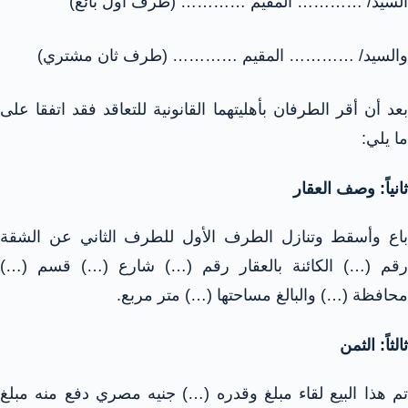
السيد/ ………… المقيم ………… (طرف أول بائع)
والسيد/ ………… المقيم ………… (طرف ثان مشتري)
بعد أن أقر الطرفان بأهليتهما القانونية للتعاقد فقد اتفقا على
ما يلي:
ثانياً: وصف العقار
باع وأسقط وتنازل الطرف الأول للطرف الثاني عن الشقة
رقم (…) الكائنة بالعقار رقم (…) شارع (…) قسم (…)
محافظة (…) والبالغ مساحتها (…) متر مربع.
ثالثاً: الثمن
تم هذا البيع لقاء مبلغ وقدره (…) جنيه مصري دفع منه مبلغ