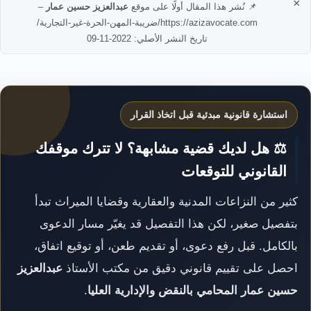
×
📌 نُشر هذا المقال أولًا على موقع
عبدالعزيز حسين عمار
–
https://azizavocate.com/ضريبة-المهن-الحرة-غير-التجارية/
تاريخ النشر الأصلي: 2022-11-09
استشارة قانونية مبدئية قبل اتخاذ القرار
⚖️ هل لديك قضية مشابهة؟ لا تترك موقفك
القانوني للتوقعات
كثير من النزاعات المدنية والعقارية وقضايا الميراث تبدأ
بتفصيل صغير، لكن هذا التفصيل قد يغيّر مسار الدعوى
بالكامل. قبل رفع دعوى، أو تقديم طعن، أو توقيع اتفاق،
احصل على تقييم قانوني دقيق من مكتب الأستاذ
عبدالعزيز
حسين عمار المحامي بالنقض والإدارية العليا
.