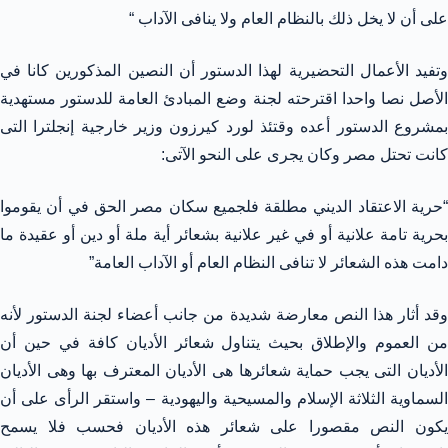
على أن لا يخل ذلك بالنظام العام ولا ينافى الآداب “
وتفيد الأعمال التحضيرية لهذا الدستور أن النصين المذكورين كانا في
الأصل نصا واحدا اقترحته لجنة وضع المبادئ العامة للدستور مستهدية
بمشروع الدستور أعده وقتئذ لورد كيرزون وزير خارجية إنجلترا التى
كانت تحتل مصر وكان يجرى على النحو الآتى:
“حرية الاعتقاد الديني مطلقة فلجميع سكان مصر الحق في أن يقوموا
بحرية تامة علانية أو في غير علانية بشعائر أية ملة أو دين أو عقيدة ما
دامت هذه الشعائر لا تنافى النظام العام أو الآداب العامة”
وقد أثار هذا النص معارضة شديدة من جانب أعضاء لجنة الدستور لأنه
من العموم والإطلاق بحيث يتناول شعائر الأديان كافة في حين أن
الأديان التى يجب حماية شعائرها هى الأديان المعترف بها وهى الأديان
السماوية الثلاثة الإسلام والمسيحية واليهودية – واستقر الرأى على أن
يكون النص مقصورا على شعائر هذه الأديان فحسب فلا يسمح