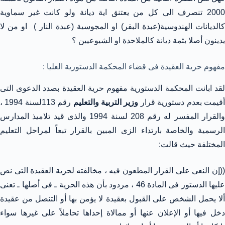
2000 تنصرف الى كل من يعتنق اية ديانة ولو كانت غير سماوية
كالديانات الهندوسية(عبدة البقر) او المجوسية (عبدة النار ) او من لا
يدينون أصلا بثمة ديانة كالملاحدة او الشيوعيين ؟
مفهوم حرية العقيدة فى قضاء المحكمة الدستورية العليا :
لقد ابانت المحكمة الدستورية مفهوم حرية العقيدة بصدد الدعوى التى
قيمت بعدم دستورية قرار
وزير التربية والتعليم
رقم 113لسنة 1994 ،
والقرار المفسر له رقم 208 لسنة 1994 والذى قيد تلاميذ المدارس
الرسمية والخاصة بارتداء الزى المبين بالقرار تبعاً لمراحل التعليم
المختلفة حيث قالت:
((إن النعى على القرار المطعون فيه ، مخالفته لحرية العقيدة التى نص
عليها الدستور فى المادة 46 ، مردود بأن هذه الحرية ـ فى أصلها ـ تعنى
ألا يحمل الشخص على القبول بعقيدة لا يؤمن بها أو التنصل من عقيدة
دخل فيها أو الإعلان عنها أو ممالاة إحداها تحاملاً على غيرها سواء