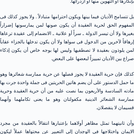
بإنكارها أو التهوين منها أو ازدرائها.
بل تتسامح الأديان فيما بينها ويكون احترامها متبادلاً . ولا يجوز كذلك فى
المفهوم الحق لحرية العقيدة أن يكون صونها لمن يمارسونها إضراراً
بغيرها ولا أن تيسر الدولة ـ سراً أو علانية ـ الانضمام إلى عقيدة ترعاها
إرهاقاً لآخرين من الدخول فى سواها ولا أن يكون تدخلها بالجزاء عقاباً
لمن يلوذون بعقيدة لا تصطفيها وليس لها بوجه خاص أن يكون إذكاء
صراع بين الأديان تمييزاً لبعضها على البعض.
كذلك فإن حرية العقيدة لا يجوز فصلها عن حرية ممارسة شعائرها وهو
ما حمل الدستور على أن يضم هاتين الحريتين فى جملة واحدة جرت بها
مادته السادسة والأربعون بما نصت عليه من أن حرية العقيدة وحرية
ممارسة الشعائر الدينية مكفولتان وهو ما يعنى تكاملهما وأنهما
قسيمان لا ينفصلان.
وأن ثانيتهما تمثل مظاهر أولاهما بإعتبارها انتقالاً بالعقيدة من مجرد
الايمان واختلاجها فى الوجدان إلى التعبير عن محتواها عملاً ليكون