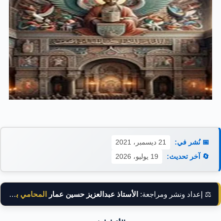
📅 نُشر في:
21 ديسمبر، 2021
🔄 آخر تحديث:
19 يوليو، 2026
⚖️ إعداد ونشر ومراجعة:
الأستاذ عبدالعزيز حسين عمار
المحامي بالنقض