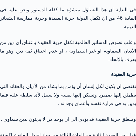
فى البداية ان هذا التساؤل منشؤه ما كفله الدستور ونص عليه فى
المادة 46 من ان تكفل الدولة حرية العقيدة وحرية ممارسة الشعائر
الدينية .
واغلب نصوص الدساتير العالمية تكفل حرية العقيدة باعتناق أي دين من
الأديان السماوية او غير السماوية ، او عدم اعتناق ثمة دين وهو ما
يعرف بالإلحاد.
حرية العقيدة
تقتضى ان يكون لكل إنسان أن يؤمن بما يشاء من الأديان والعقائد التى
يطمئن إليها ضميره وتسكن إليها نفسه ولا سبيل لأى سلطة عليه فيما
يدين به في قرارة نفسه وأعماق وجدانه .
ومنطق حرية العقيدة قد يؤدى الى ان يوجد من لا يدينون بدين سماوي .
فهل نص الفقرة الثانية من المادة الثالثة من مواد اصدار القانون 1لسنة