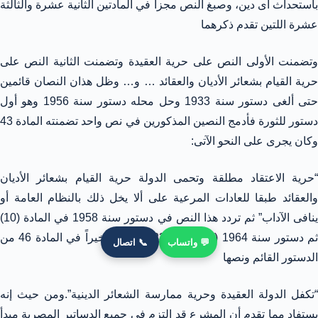
باستحداث أى دين، وصبغ النص مجزأ في المادتين الثانية عشرة والثالثة
عشرة اللتين تقدم ذكرهما
وتضمنت الأولى النص على حرية العقيدة وتضمنت الثانية النص على
حرية القيام بشعائر الأديان والعقائد … و… وظل هذان النصان قائمين
حتى ألغى دستور سنة 1933 وحل محله دستور سنة 1956 وهو أول
دستور للثورة فأدمج النصين المذكورين في نص واحد تضمنته المادة 43
وكان يجرى على النحو الآتى:
“حرية الاعتقاد مطلقة وتحمى الدولة حرية القيام بشعائر الأديان
والعقائد طبقا للعادات المرعية على ألا يخل ذلك بالنظام العامة أو
ينافى الآداب” ثم تردد هذا النص في دستور سنة 1958 في المادة (10)
ثم دستور سنة 1964 (في المادة 23) واستقر أخيراً في المادة 46 من
💬 واتساب
📞 اتصال
الدستور القائم ونصها
“تكفل الدولة العقيدة وحرية ممارسة الشعائر الدينية”.ومن حيث إنه
يستفاد مما تقدم أن المشرع قد التزم في جميع الدساتير المصرية مبدأ