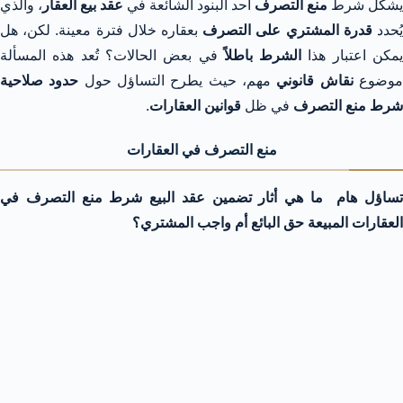
يشكل شرط
منع التصرف
أحد البنود الشائعة في
عقد بيع العقار
، والذي
ُحدد
قدرة المشتري على التصرف
بعقاره خلال فترة معينة. لكن، هل
مكن اعتبار هذا
الشرط باطلاً
في بعض الحالات؟ تُعد هذه المسألة
وضوع
نقاش قانوني
مهم، حيث يطرح التساؤل حول
حدود صلاحية
شرط منع التصرف
في ظل
قوانين العقارات
.
منع التصرف في العقارات
تساؤل هام ما هي أثار تضمين عقد البيع شرط منع التصرف في
العقارات المبيعة حق البائع أم واجب المشتري؟