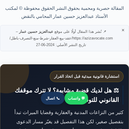
المقالة حصرية ومحمية بحقوق النشر الحقوق محفوظة © لمكتب
الأستاذ عبدالعزيز حسين عمار المحامي بالنقض
×
📌 نُشر هذا المقال أولًا على موقع
عبدالعزيز حسين عمار
–
https://azizavocate.com/عقد-بيع-العقار-شرط-منع-التصرف-باطل/
تاريخ النشر الأصلي: 2024-06-27
استشارة قانونية مبدئية قبل اتخاذ القرار
⚖️ هل لديك قضية مشابهة؟ لا تترك موقفك
💬 واتساب
📞 اتصال
القانوني للتوقعات
كثير من النزاعات المدنية والعقارية وقضايا الميراث تبدأ
بتفصيل صغير، لكن هذا التفصيل قد يغيّر مسار الدعوى