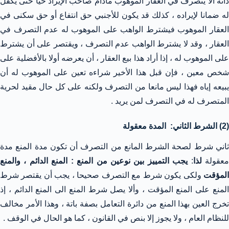
ذاته ألا يتصرف في العقار الموهوب مادام صاحب الإيراد حيا حتى يكفل
له ضمانا لإيراده ، كذلك قد يكون للأجنبي حق انتفاع أو حق سكنى في
العقار الموهوب فيشترط الواهب على الموهوب له عدم التصرف في
العقار ، وقد لا يشترط الواهب عدم التصرف ، ويقتصر على أن يشترط
على الموهوب له ، إذا أراد هذا بيع العقار ، أن يعرضه أولا بالأفضلية على
شخص معين ، فإن قبل هذا الأخير شراءه تعين على الموهوب له أن
يبيعه إياه فهذا ليس مانعا من التصرف ولكنه على كل حال مقيد لحرية
المتصرف له في التصرف لمن يريد .
(2) الشرط الثاني: المدة معقولة
ثاني شرط لصحة الشرط المانع من التصرف أن تكون مدة المنع مدة
عقولة
لذا
:
يجب التمييز بين نوعين من المنع : المنع الدائم ، والمنع
المؤقت
ولكى يكون شرط مع التصرف صحيحا ، يجب أن يقتصر شرط
المنع على المنع المؤقت ، وألا يصل شرط المنع الى المنع الدائم ، إذ
تخرج العين بهذا المنع من دائرة التعامل بصفة باتة ، وهذا الأمر مخالف
للنظام العام ، ولا يجوز إلا بنص في القانون ، كما هو الحال في الوقف .