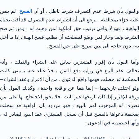
القول بأن شرط عدم التصرف شرط باطل ، أو أن
ا
لفسخ
لم ينص
عليه جزاء بمخالفته ، يرجع الى أن اشتراط عدم التصرف قد أقت بحياة
الواهبة ، فهو لا ينافي ترتيب حق الملكية لمن وهبت له ، ومن ثم صح
الشرط ونفذ وجاز لمن وضع لمصلحته أن يطلب فسخ الهبة ، إذا ما أخل
به ، دون حاجة الى نص صريح على حق الفسخ .
وأما القول بأن إقرار المشترين سابق على الشراء والتملك ، وأنه
يخالف عقد البيع في رواية دفع الثمن ، فلا غناء عنه ، متى كانت
المحكمة قد حصلت فهمها واقع الدعوى ، من أن الإقرار وعقد الشراء –
ولو اختلف تاريخهما – إنما هما عن واقعة واحدة ، وكذلك القول بأن
ورقة الإقرار إذا كان تاريخها غير ثابت فلا يجوز الاحتجاج بها على من
تصرف له الموهوب لهم بالبيع ، فهو مردود بان الواهبة قد سجلت
صحيفة دعواها بالفسخ قبل أن يسجل المشتري عقد البيع الصادر له ،
وأنها اختصمته في الدعوى .
(نقض مدني 30/1/1949 مجموعة القواعد القانونية 2-1991-4)