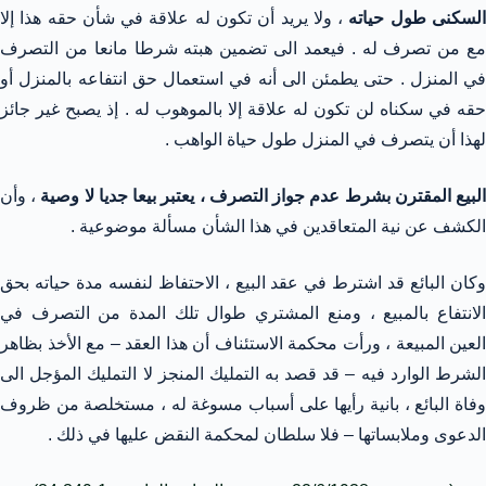
لسكنى طول حياته
، ولا يريد أن تكون له علاقة في شأن حقه هذا إلا
مع من تصرف له . فيعمد الى تضمين هبته شرطا مانعا من التصرف
في المنزل . حتى يطمئن الى أنه في استعمال حق انتفاعه بالمنزل أو
حقه في سكناه لن تكون له علاقة إلا بالموهوب له . إذ يصبح غير جائز
لهذا أن يتصرف في المنزل طول حياة الواهب .
لبيع المقترن بشرط عدم جواز التصرف ، يعتبر بيعا جديا لا وصية
، وأن
الكشف عن نية المتعاقدين في هذا الشأن مسألة موضوعية .
وكان البائع قد اشترط في عقد البيع ، الاحتفاظ لنفسه مدة حياته بحق
الانتفاع بالمبيع ، ومنع المشتري طوال تلك المدة من التصرف في
العين المبيعة ، ورأت محكمة الاستئناف أن هذا العقد – مع الأخذ بظاهر
الشرط الوارد فيه – قد قصد به التمليك المنجز لا التمليك المؤجل الى
وفاة البائع ، بانية رأيها على أسباب مسوغة له ، مستخلصة من ظروف
الدعوى وملابساتها – فلا سلطان لمحكمة النقض عليها في ذلك .