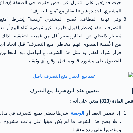
حيث قد يُجبر على التنازل عن بعض حقوقه في الصفقة لِإقناع
المشتري الجديد بِشراء العقار مع “منع التصرف”.
وفي نهاية المطاف، يُصبح المشتري “رهينة” لِشرط “منع
التصرف”، فقد يُضطر لِقبول ظروف غير مُرضية أثناء البيع أو قد
يُضطر لِالتخلي عن العقار بِسعر أقل من قيمته الحقيقية. لِذلك،
من الأهمية القصوى فهم مخاطر “منع التصرف” قبل اتخاذ أي
قرار شراء لعقار به مثل هذا الشرط، وِالتواصل مع المحامين
لِلحصول على مشورة قانونية قبل توقيع أي وثيقة.
تضمين عقد البيع شرط منع التصرف
تنص المادة (823) مدني على أنه :
إذا تضمن العقد أو
الوصية
شرطا يقضي بمنع التصرف في مال
، فلا يصح هذا الشرط ما لم يكن مبنيا على باعث مشروع ،
ومقصورا على مدة معقولة .