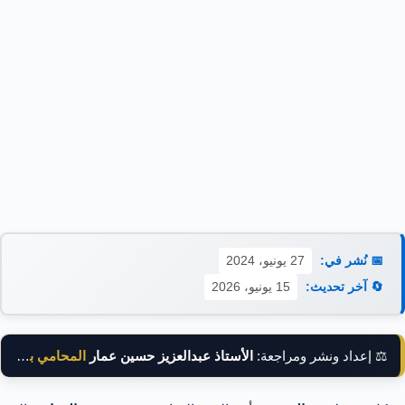
📅 نُشر في:
27 يونيو، 2024
🔄 آخر تحديث:
15 يونيو، 2026
⚖️ إعداد ونشر ومراجعة:
الأستاذ عبدالعزيز حسين عمار
المحامي بالنقض