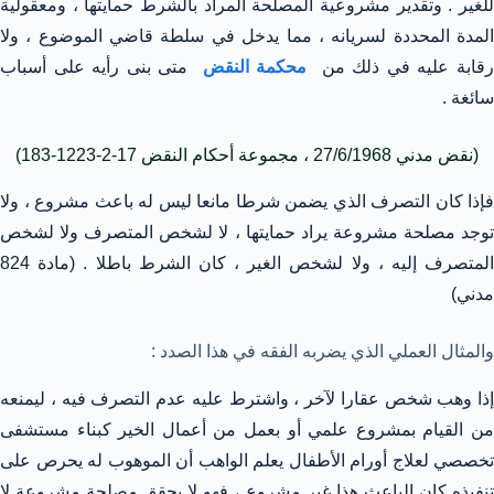
للغير . وتقدير مشروعية المصلحة المراد بالشرط حمايتها ، ومعقولية
المدة المحددة لسريانه ، مما يدخل في سلطة قاضي الموضوع ، ولا
قابة عليه في ذلك من
محكمة النقض
متى بنى رأيه على أسباب
سائغة .
(نقض مدني 27/6/1968 ، مجموعة أحكام النقض 17-2-1223-183)
فإذا كان التصرف الذي يضمن شرطا مانعا ليس له باعث مشروع ، ولا
توجد مصلحة مشروعة يراد حمايتها ، لا لشخص المتصرف ولا لشخص
المتصرف إليه ، ولا لشخص الغير ، كان الشرط باطلا . (مادة 824
مدني)
والمثال العملي الذي يضربه الفقه في هذا الصدد :
إذا وهب شخص عقارا لآخر ، واشترط عليه عدم التصرف فيه ، ليمنعه
من القيام بمشروع علمي أو بعمل من أعمال الخير كبناء مستشفى
تخصصي لعلاج أورام الأطفال يعلم الواهب أن الموهوب له يحرص على
تنفيذه كان الباعث هذا غير مشروع ، فهو لا يحقق مصلحة مشروعة لا