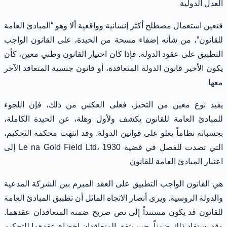
العدل الدولية
فتعين استعمال مصطلح أكثر إنسانية وواقعية ألا وهو “المبادئ العامة
للقانون”، من شأنه إضفاء مسحة من الحيدة، على القانون الواجب
التطبيق على عقود الدولة. فإذا كان اختيار القانون وطني معين، كأن
يكون الأخير قانون الدولة المتعاقدة، أو قانون جنسية المتعاقد الآخر
معها
يفيد نوع معين من التحيز، فعلى العكس من ذلك، فإن اللجوء
للمبادئ العامة للقانون يكشف ولأول وهلة، عن الحيدة الكاملة،
بحسبانه نظاماً يعلو على قوانين الدولة. وقد انتهت محكمة التحكيم،
التي تصدت للفصل في قضية Le na Gold Field Ltd، 1930 إلى
اعتبار المبادئ العامة للقانون
هي القانون الواجب التطبيق على العقد المبرم بين الشركة المدعية
والدولة الروسية. ويرى أنصار الاتجاه الماثل أن تطبيق المبادئ العامة
للقانون قد يكون مستنداً إلى نص صريح ضمنه المتعاقدان عقدهما.
وقد يستفاد ذلك ضمناً، حين يتفق المتعاقدان إخضاع عقدهما للتحكيم