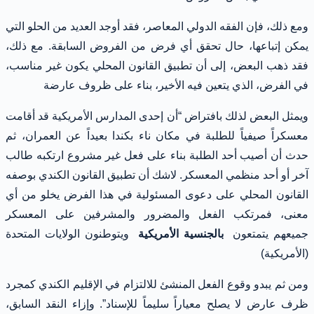
ومع ذلك، فإن الفقه الدولي المعاصر، فقد أوجد العديد من الحلو التي
يمكن إتباعها، حال تحقق أي فرض من الفروض السابقة. مع ذلك،
فقد ذهب البعض، إلى أن تطبيق القانون المحلي يكون غير مناسب،
في الفرض، الذي يتعين فيه الأخير، بناء على ظروف عارضة
ويمثل البعض لذلك بافتراض “أن إحدى المدارس الأمريكية قد أقامت
معسكراً صيفياً للطلبة في مكان ناء بكندا بعيداً عن العمران، ثم
حدث أن أصيب أحد الطلبة بناء على فعل غير مشروع ارتكبه طالب
آخر أو أحد منظمي المعسكر. لاشك أن تطبيق القانون الكندي بوصفه
القانون المحلي على دعوى المسئولية في هذا الفرض يخلو من أي
معنى، فمرتكب الفعل والمضرور والمشرفين على المعسكر
جميعهم يتمتعون
بالجنسية الأمريكية
ويتوطنون الولايات المتحدة
(الأمريكية)
ومن ثم يبدو وقوع الفعل المنشئ للالتزام في الإقليم الكندي كمجرد
ظرف عارض لا يصلح معياراً سليماً للإسناد”. وإزاء النقد السابق،