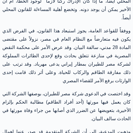
المحلي أيضاً، ما إذا كان الإدراك ركناً لازماً لوجود الخطأ، أم أن
الأخير يمكن أن يوجد دونه. وتخضع أهلية المساءلة للقانون المحلي
أيضاً.
ووفقاً للقواعد العامة، يجوز استبعاد هذا القانون، في الفرض الذي
يكون فيه متعارضاً مع النظام العام في مصر، نزولاً على مقتضى
المادة 28 مدني، سالفة البيان. وقد عرض الأمر على محكمة النقض
المصرية في منازعة تتعلق بحادث وقع لإحدى الطائرات المملوكة
لشركة مصر للطيران بمطار إيراني يدعى مهرباد. وقد ترتب على
ذلك مفارقة الطاقم والركاب للحياة. وعلى أثر ذلك قامت إحدى
الوارثات برفع الأمر للقضاء المصري
وقد اختصت في الدعوى شركة مصر للطيران، بوصفها الشركة التي
كان يعمل فيها مورثها (أحد أفراد الطاقم) مطالبة الحكم بإلزام
الأخيرة، بتعويضها عن الضرر الذي أصابها من جراء وفاة مورثها في
الحادث سالف البيان.
وذهبت المدعية، إلى أن الشركة المتقدمة قد صدر عنها إهمال