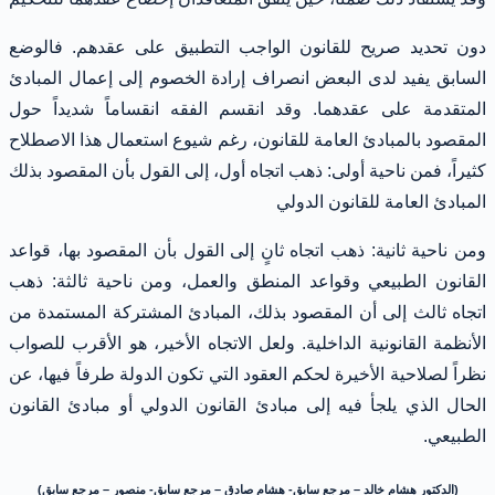
دون تحديد صريح للقانون الواجب التطبيق على عقدهم. فالوضع
السابق يفيد لدى البعض انصراف إرادة الخصوم إلى إعمال المبادئ
المتقدمة على عقدهما. وقد انقسم الفقه انقساماً شديداً حول
المقصود بالمبادئ العامة للقانون، رغم شيوع استعمال هذا الاصطلاح
كثيراً، فمن ناحية أولى: ذهب اتجاه أول، إلى القول بأن المقصود بذلك
المبادئ العامة للقانون الدولي
ومن ناحية ثانية: ذهب اتجاه ثانٍ إلى القول بأن المقصود بها، قواعد
القانون الطبيعي وقواعد المنطق والعمل، ومن ناحية ثالثة: ذهب
اتجاه ثالث إلى أن المقصود بذلك، المبادئ المشتركة المستمدة من
الأنظمة القانونية الداخلية. ولعل الاتجاه الأخير، هو الأقرب للصواب
نظراً لصلاحية الأخيرة لحكم العقود التي تكون الدولة طرفاً فيها، عن
الحال الذي يلجأ فيه إلى مبادئ القانون الدولي أو مبادئ القانون
الطبيعي.
(الدكتور هشام خالد – مرجع سابق- هشام صادق – مرجع سابق- منصور – مرجع سابق)