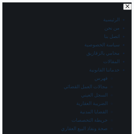
الرئيسية
من نحن
اتصل بنا
سياسة الخصوصية
محامي بالزقازيق
المقالات
خدماتنا القانونية
فهرس
مجالات العمل القضائي
السجل العيني
الضريبة العقارية
القضايا المدنية
خريطة التخصصات
صحة ونفاذ البيع العقاري