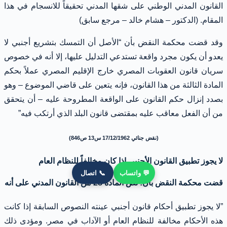
القانون المدني الوطني على شقها المدني تحقيقاً للانسجام في هذا
المقام. (الدكتور – هشام خالد – مرجع سابق)
وقد قضت محكمة النقض بأن “الأصل أن التمسك بتشريع أجنبي لا
يعدو أن يكون مجرد واقعة تستدعي التدليل عليها، إلا أنه في خصوص
سريان قانون العقوبات المصري خارج الإقليم المصري عملاً بحكم
المادة الثالثة من هذا القانون، فإنه يتعين على قاضي الموضوع – وهو
بصدد إنزال حكم القانون على الواقعة المطروحة عليه – أن يتحقق
من أن الفعل معاقب عليه بمقتضى قانون البلد الذي أرتكب فيه”
(نقض جنائي 17/12/1962 س13 ص846)
لا يجوز تطبيق القانون الأجنبي إذا كان مخالفاً للنظام العام
💬 واتساب
📞 اتصال
قضت محكمة النقض بأن: نص المادة 28 من القانون المدني على أنه
”لا يجوز تطبيق أحكام قانون أجنبي عينته النصوص السابقة إذا كانت
هذه الأحكام مخالفة للنظام العام أو الآداب في مصر. ومؤدى ذلك