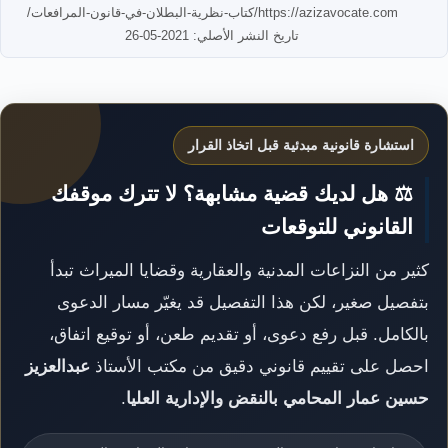
https://azizavocate.com/كتاب-نظرية-البطلان-في-قانون-المرافعات/
تاريخ النشر الأصلي: 2021-05-26
استشارة قانونية مبدئية قبل اتخاذ القرار
⚖️ هل لديك قضية مشابهة؟ لا تترك موقفك
القانوني للتوقعات
كثير من النزاعات المدنية والعقارية وقضايا الميراث تبدأ
بتفصيل صغير، لكن هذا التفصيل قد يغيّر مسار الدعوى
بالكامل. قبل رفع دعوى، أو تقديم طعن، أو توقيع اتفاق،
احصل على تقييم قانوني دقيق من مكتب الأستاذ
عبدالعزيز
حسين عمار المحامي بالنقض والإدارية العليا
.