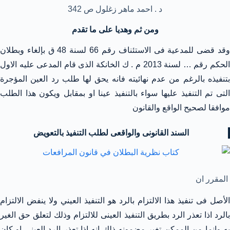
د . احمد ماهر زغلول ص 342
ومن ثم وهديا على ما تقدم
وقد قضى للمدعية فى الاستئناف رقم 66 لسنة 48 ق بإلغاء وبطلان
الحكم رقم … لسنة 2013 م . ك الخانكة الذى قام المدعى عليه الاول
بتنفيذه بالرغم من عدم نهائيته فانه يحق لها طلب رد العين المؤجرة
التى تم التنفيذ عليها سواء بالتنفيذ عينا او بمقابل ويكون هذا الطلب
موافقا لصحيح الواقع والقانون
السند القانونى والواقعى لطلب التنفيذ بالتعويض
المقرر ان
الأصل فى تنفيذ هذا الالتزام بالرد هو التنفيذ العيني ولا ينفض الالتزام
بالرد اذا تعذر الرد بطريق التنفيذ العينى للالتزام وذلك لتعلق حق الغير
به وانما من الممكن تغير مضمونه ذلك انه اذا تعذر الرد العينى او كان