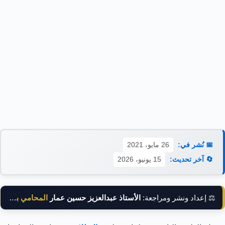
📅 نُشر في:
26 مايو، 2021
🔄 آخر تحديث:
15 يونيو، 2026
⚖️ إعداد ونشر ومراجعة:
الأستاذ عبدالعزيز حسين عمار
المحامي بالنقض