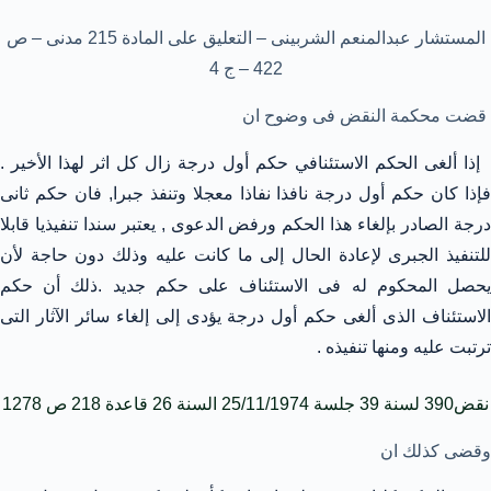
المستشار عبدالمنعم الشربينى – التعليق على المادة 215 مدنى – ص
422 – ج 4
قضت محكمة النقض فى وضوح ان
إذا ألغى الحكم الاستئنافي حكم أول درجة زال كل اثر لهذا الأخير .
فإذا كان حكم أول درجة نافذا نفاذا معجلا وتنفذ جبرا, فان حكم ثانى
درجة الصادر بإلغاء هذا الحكم ورفض الدعوى , يعتبر سندا تنفيذيا قابلا
للتنفيذ الجبرى لإعادة الحال إلى ما كانت عليه وذلك دون حاجة لأن
يحصل المحكوم له فى الاستئناف على حكم جديد .ذلك أن حكم
الاستئناف الذى ألغى حكم أول درجة يؤدى إلى إلغاء سائر الآثار التى
ترتبت عليه ومنها تنفيذه .
نقض390 لسنة 39 جلسة 25/11/1974 السنة 26 قاعدة 218 ص 1278
وقضى كذلك ان