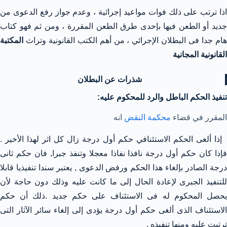
اذا ترتب على ذلك فوات مواعيد إجرائية ، وعدم جواز رفع الدعوى من
جديد أو الطعن فيها بإحدى طرق الطعن المقررة ، ومن ثم فهو كتاب
ام جدا فى البطلان الإجرائي
، من أهم الكتب القانونية وتراث
المكتبة
القانونية المجانية
شذرات عن البطلان
تنفيذ الحكم الباطل والرد للمحكوم عليه:
المقرر في قضاء
محكمة النقض
انه
إذا ألغى الحكم الاستئنافي حكم أول درجة زال كل اثر لهذا الأخير .
فإذا كان حكم أول درجة نافذا نفاذا معجلا وتنفذ جبرا, فان حكم ثانى
درجة الصادر بإلغاء هذا الحكم ورفض الدعوى , يعتبر سندا تنفيذيا قابلا
للتنفيذ الجبرى لإعادة الحال إلى ما كانت عليه وذلك دون حاجة لأن
يحصل المحكوم له فى الاستئناف على حكم جديد .ذلك أن حكم
الاستئناف الذى ألغى حكم أول درجة يؤدى إلى إلغاء سائر الآثار التى
ترتبت عليه ومنها تنفيذه .