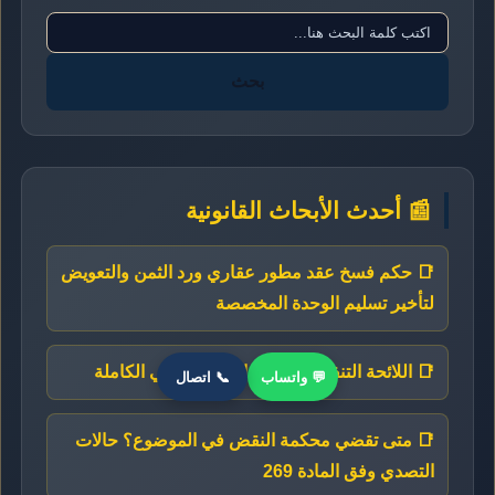
بحث
📰 أحدث الأبحاث القانونية
📑 حكم فسخ عقد مطور عقاري ورد الثمن والتعويض
لتأخير تسليم الوحدة المخصصة
📑 اللائحة التنفيذية لقانون السجل العيني الكاملة
💬 واتساب
📞 اتصال
📑 متى تقضي محكمة النقض في الموضوع؟ حالات
التصدي وفق المادة 269