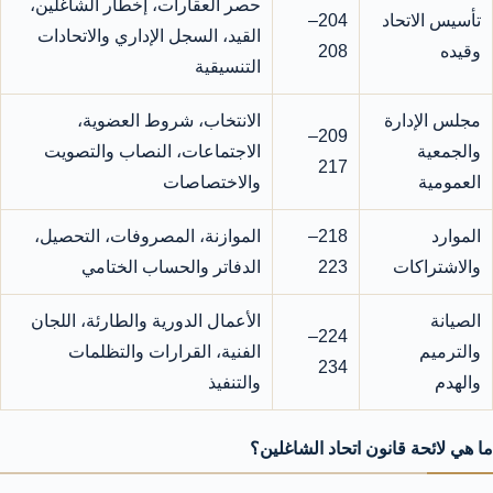
حصر العقارات، إخطار الشاغلين،
تأسيس الاتحاد
204–
القيد، السجل الإداري والاتحادات
وقيده
208
التنسيقية
مجلس الإدارة
الانتخاب، شروط العضوية،
209–
والجمعية
الاجتماعات، النصاب والتصويت
217
العمومية
والاختصاصات
الموارد
218–
الموازنة، المصروفات، التحصيل،
والاشتراكات
223
الدفاتر والحساب الختامي
الصيانة
الأعمال الدورية والطارئة، اللجان
224–
والترميم
الفنية، القرارات والتظلمات
234
والهدم
والتنفيذ
ما هي لائحة قانون اتحاد الشاغلين؟