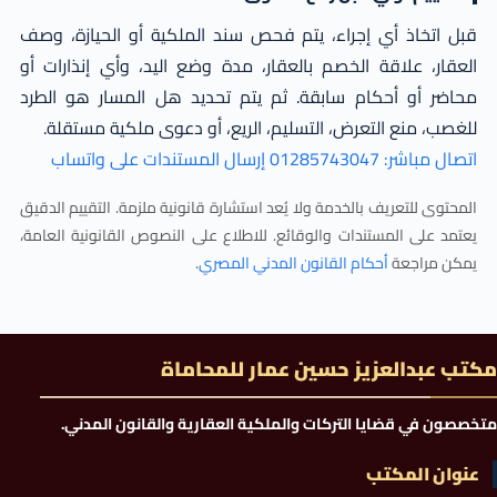
قبل اتخاذ أي إجراء، يتم فحص سند الملكية أو الحيازة، وصف
العقار، علاقة الخصم بالعقار، مدة وضع اليد، وأي إنذارات أو
محاضر أو أحكام سابقة. ثم يتم تحديد هل المسار هو الطرد
للغصب، منع التعرض، التسليم، الريع، أو دعوى ملكية مستقلة.
اتصال مباشر: 01285743047
إرسال المستندات على واتساب
المحتوى للتعريف بالخدمة ولا يُعد استشارة قانونية ملزمة. التقييم الدقيق
يعتمد على المستندات والوقائع. للاطلاع على النصوص القانونية العامة،
يمكن مراجعة
أحكام القانون المدني المصري
.
مكتب عبدالعزيز حسين عمار للمحاماة
متخصصون في قضايا التركات والملكية العقارية والقانون المدني.
عنوان المكتب