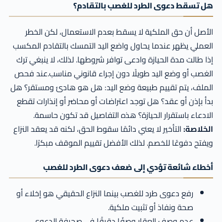
هل تسقط دعوى الطرد للغصب بالتقادم؟
الأصل أن حق الملكية لا يسقط بعدم الاستعمال، لكن الخطر
العملي يظهر عندما يحاول واضع اليد التمسك بالتقادم المكسب
إذا طالت مدة الحيازة وادعى توافر شروطها. لذلك، لا ينبغي ترك
الغصب أو وضع اليد طويلًا دون إجراء قانوني مناسب.عند فحص
الملف، يتم تقييم طبيعة وضع اليد: هل هو هادئ ومستقر؟ هل
بدأ بإذن أو عقد؟ هل توجد اعتراضات أو محاضر أو إنذارات تقطع
الادعاء باستقرار الحيازة؟ هذه التفاصيل قد تكون حاسمة.
الخلاصة:
التأخير لا يعني دائمًا سقوط الحق، لكنه قد يعقد النزاع
ويفتح دفوعًا للخصم. لذلك الأفضل تقييم الموقف مبكرًا.
أخطاء شائعة تؤدي إلى ضعف دعوى الطرد للغصب
رفع دعوى طرد للغصب بينما النزاع الحقيقي هو إخلاء أو
صحة ونفاذ أو تثبيت ملكية.
عدم وصف العقار وصفًا دقيقًا في صحيفة الدعوى.