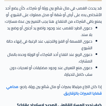
قد يحدث الغصب في مال شائع بين ورثة أو شركاء، كأن يضع أحد
الأشخاص يده على أرض أو شقة أو محل مملوك على الشيوع، أو
يمنع باقي الشركاء من الانتفاع. هنا يجب التمييز بين عدة مسارات:
دعوى الطرد للغصب عند وجود واضع يد أجنبي أو وضع يد
بلا سند.
دعوى القسمة أو الفرز والتجنيب عند الرغبة في إنهاء حالة
الشيوع.
دعوى الريع عند انتفاع أحد الشركاء أو الورثة وحده بالمال
المشترك.
دعوى منع التعرض عند وجود مضايقات أو تعديات دون
سلب كامل للحيازة.
إذا كان النزاع مرتبطًا بميراث أو مال شائع بين ورثة، راجع:
محامي
قضايا الميراث بالزقازيق
.
كيف نحدد المسار القانوني الصحيح لاسترداد عقارك؟