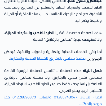
عبدالعزيز حسين عمار
، المحامي بالنقض، تقييمًا قانونيًا لدعاوى
الطرد للغصب واسترداد الحيازة والتسليم في الزقازيق ومحافظة
الشرقية، مع تحديد الإجراء المناسب حسب سند الملكية أو الحيازة
وطبيعة وضع اليد.
هذه الصفحة مخصصة لقضايا
الطرد للغصب واسترداد الحيازة
،
ولا تستهدف عبارة “محامي بالزقازيق” العامة.
أما باقي الخدمات المدنية والعقارية والميراث والتنفيذ، فيمكن
الرجوع إلى
صفحة محامي بالزقازيق للقضايا المدنية والعقارية
.
فصل النية:
هذه الصفحة لا تنافس الصفحة الرئيسية الخاصة
بمحامي نقض مدني بالزقازيق، ولا صفحة محامي بالزقازيق
العامة؛ بل تستهدف فقط دعاوى الطرد للغصب، استرداد الحيازة،
التسليم، الريع، ومنع التعرض.
اتصال مباشر: 01285743047
واتساب: 01228890370
حجز
موعد بالمكتب