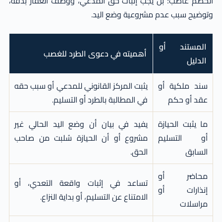
الخصم غاصب؛ بل يجب إثبات حق المدعي، ووصف العقار بدقة،
وتوضيح سبب عدم مشروعية وضع اليد.
المستند أو
أهميته في دعوى الطرد للغصب
الدليل
سند ملكية أو
يثبت المركز القانوني للمدعي أو سبب حقه
عقد أو حكم
في المطالبة بالطرد أو التسليم.
ما يثبت الحيازة
يفيد في بيان أن وضع اليد الحالي غير
أو التسليم
مشروع أو أن الحيازة سُلبت من صاحب
السابق
الحق.
محاضر أو
تساعد في إثبات واقعة التعدي، أو
إنذارات أو
الامتناع عن التسليم، أو بداية النزاع.
مراسلات