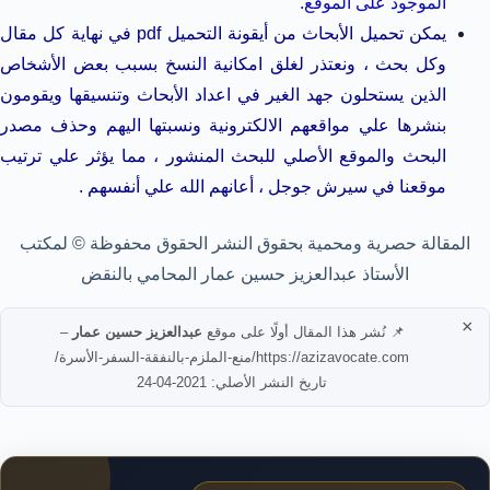
الموجود على الموقع.
يمكن تحميل الأبحاث من أيقونة التحميل pdf في نهاية كل مقال
وكل بحث ، ونعتذر لغلق امكانية النسخ بسبب بعض الأشخاص
الذين يستحلون جهد الغير في اعداد الأبحاث وتنسيقها ويقومون
بنشرها علي مواقعهم الالكترونية ونسبتها اليهم وحذف مصدر
البحث والموقع الأصلي للبحث المنشور ، مما يؤثر علي ترتيب
موقعنا في سيرش جوجل ، أعانهم الله علي أنفسهم .
المقالة حصرية ومحمية بحقوق النشر الحقوق محفوظة © لمكتب
الأستاذ عبدالعزيز حسين عمار المحامي بالنقض
×
📌 نُشر هذا المقال أولًا على موقع
عبدالعزيز حسين عمار
–
https://azizavocate.com/منع-الملزم-بالنفقة-السفر-الأسرة/
تاريخ النشر الأصلي: 2021-04-24