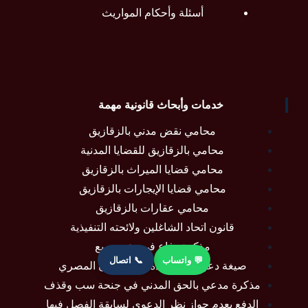
أسئلة وأحكام المواريث
خدمات وأبحاث قانونية مهمة
محامي نقض مدني بالزقازيق
محامي بالزقازيق للقضايا المدنية
محامي قضايا الميراث بالزقازيق
محامي قضايا الإيجارات بالزقازيق
محامي عقارات بالزقازيق
قانون اتحاد الشاغلين ولائحته التنفيذية
مذكرة دفاع في دعوى ريع
💬 واتساب
📞 اتصال
صيغة دعوى نفقة عدة في القانون المصري
مذكرة مدعي بالحق المدني في جنحة سب وقذف
الدفع بعدم جواز نظر الدعوى لسابقة الفصل فيها