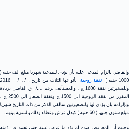
والقاضي بالزام المدعى عليه بأن يؤدى للمدعية شهريا مبلغ الف جنيه (
100 جنيه )
نفقة زوجية
بأنواعها الثلاث من تاريخ .. / .. / 2016
وللصغيرتين نفقة 1600 ج ، والمستأنف برقم …./.. ق القاضى بزيادة
المقرر من نفقة الزوجية الى 1500 ج ونفقة الصغار الى 2500 ج ،
وبإلزامه بان يؤدى لها وللصغيرتين سالفى الذكر من ذات التاريخ شهريا
مبلغ ستون جنيها ( 60 جنيه ) كبدل فرش وغطاء وذلك بالسوية بينهم.
وحيث أن المعروض ضده لم يؤد ما فرض علية حتى تجمد فى ذمته