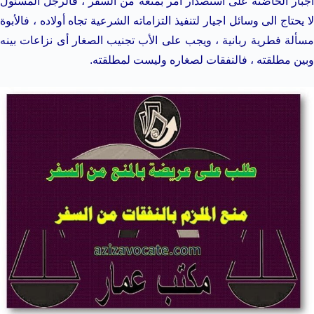
اجبار الحاضنة على استصدار أمر بمنعه من السفر ، فالرجل المسئول
لا يحتاج الى وسائل اجيار لتنفيذ التزاماته الشرعية تجاه أولاده ، فالأبوة
مسألة فطرية ربانية ، ويجب على الأب تجنيب الصغار أى نزاعات بينه
وبين مطلقته ، فالنفقات لصغاره وليست لمطلقته.