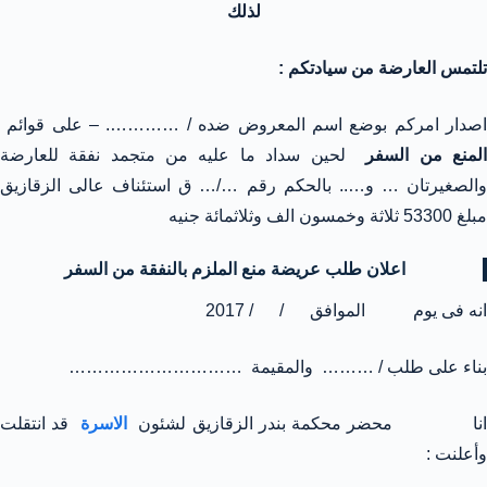
لذلك
تلتمس العارضة من سيادتكم :
اصدار امركم بوضع اسم المعروض ضده / …………. – على قوائم
لمنع من السفر
لحين سداد ما عليه من متجمد نفقة للعارضة
والصغيرتان … و….. بالحكم رقم …/… ق استئناف عالى الزقازيق
مبلغ 53300 ثلاثة وخمسون الف وثلاثمائة جنيه
اعلان طلب عريضة منع الملزم بالنفقة من السفر
انه فى يوم الموافق / / 2017
بناء على طلب / ……… والمقيمة …………………………
نا محضر محكمة بندر الزقازيق لشئون
الاسرة
قد انتقلت
وأعلنت :