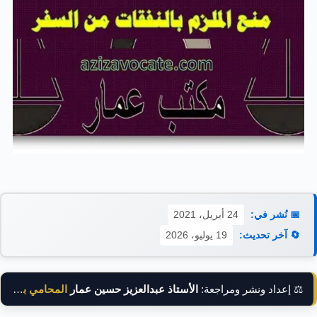
📅 نُشر في:
24 أبريل، 2021
🔄 آخر تحديث:
19 يوليو، 2026
⚖️ إعداد ونشر ومراجعة:
الأستاذ عبدالعزيز حسين عمار
المحامي بالنقض