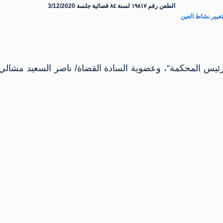
الطعن رقم ١٩٨١٧ لسنة ٨٤ قضائية جلسة 3/12/2020
رئيس المحكمة”، وعضوية السادة القضاة/ ناصر السعيد مشالي