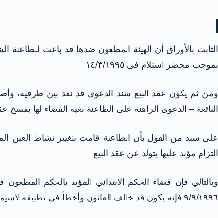
الثابت بالأوراق أن الهيئة المطعون ضدها قد باعت للطاعنة ا
بموجب محضر استلام فى ١٤/٣/١٩٩٥
ومن ثم يكون عقد البيع سند الدعوى قد نفذ بين طرفيه، وأصب
البائعة – الدعوى الراهنة على الطاعنة بغية القضاء لها بفسخ عق
على سند من القول بأن الطاعنة قامت بتغيير نشاط العين المب
التزام مؤبد عليها يتولد عن عقد البيع
بالتالي فإن قضاء الحكم الابتدائي المؤيد بالحكم المطعون
٩/٩/١٩٩٦ فإنه يكون قد خالف القانون وأخطأ فى تطبيقه لاسيما وأن الهيئة المطعون ضدها تملك إزالة المخالفة – تغيير النشاط – بالطريق الإداري،