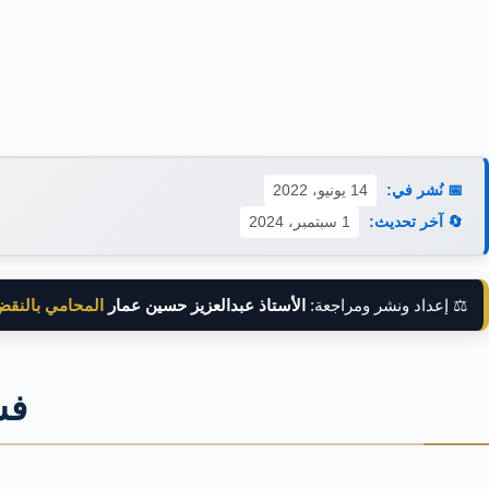
📅 نُشر في:
14 يونيو، 2022
🔄 آخر تحديث:
1 سبتمبر، 2024
⚖️ إعداد ونشر ومراجعة:
الأستاذ عبدالعزيز حسين عمار
المحامي بالنق
فس