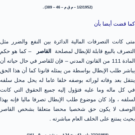
(1/2/1952 – م ق م – 46 – 389) .
كما قضت أيضا بأن
متى كانت التصرفات المالية الدائرة بين النفع والضرر مثل
التصرف بالبيع قابلة للإبطال لمصلحة
القاصر
– كما هو حكم
المادة 111 من القانون المدني – فإن للقاصر في حال حياته أن
يباشر طلب الإبطال بواسطة من يمثله قانونا كما أن هذا الحق
ينتقل بعد وفاته لوراثه بوصفه خلفا عاما له يحل محل سلفه
في كل ماله وما عليه فتؤول إليه جميع الحقوق التي كانت
لسلفه ، وإذ كان موضوع طلب الإبطال تصرفا ماليا فإنه بهذا
الوصف لا يكون حق شخصيا محضا متعلقا بشخص القاصر
بحيث يمتنع على الخلف العام مباشرته .
(27/2/1958 طعن 42 سنة 24 ق – م نقض م – 9 – 161)