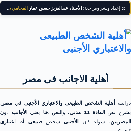
⚖️ إعداد ونشر ومراجعة:
الأستاذ عبدالعزيز حسين عمار
المحامي بالنقض
أهلية الاجانب فى مصر
دراسة
أهلية الشخص الطبيعى والاعتباري الأجنبى في مصر
،
شرح نص
المادة 11 مدنى
، والنص هنا يعنى
الأجانب
دون
لمصريين
، سواء كان
الأجنبى
شخص
طبيعى
أم
اعتبارى