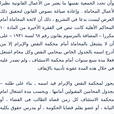
وأن تحدد الجمعية نفسها ما يعتبر من الأعمال القانونية نظيرا
لأعمال المحاماة . وإعادة صياغة نصوص القانون لتحقيق ذلك
الغرض ليست بدعا في التشريع ، ذلك أن لائحة المحاماة أمام
المحاكم الأهلية كانت تنص في الفقرة الأخيرة من المادة ١٠
مكررا – المضافة بالمرسوم بقانون رقم ٦٨ لسنة ١٩٣١ – على
أن لا يشتغل بالمحاماة أمام محكمة النقض والإبرام إلا من
أدرج اسمه بالجدول الخاص بمحامي النقض وكل محام اشتغل
فعلا مدة سبع سنوات أمام محكمة الاستئناف ، ولم تصدر عليه
في خلال هذه المدة عقوبة تأديبية بالإيقاف
جوز لمحكمة النقض والإبرام قيد اسمه ـ بناء
على طلبه –
بجدول المحامين المقبولين أمامها . ويحسب مدة اشتغال امام
محكمة الاستئناف كل زمن قضاه الطالب فى القضاء ، أو
النيابة ، أو عضو بقلم قضايا الحكومة ، أو مدرس حقوق بكلية