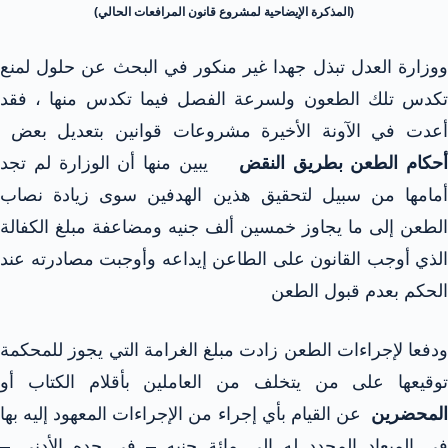
(المذكرة الإيضاحية لمشروع قانون المرافعات الحالي)
ووزارة العدل تبذل جهدا غير منكور في البحث عن حلول لمنع
تكدس تلك الطعون ولسرعة الفصل فيما تكدس منها ، فقد
أعدت في الآونة الأخيرة مشروعات قوانين بتعديل بعض
أحكام الطعن بطريق النقض
يبين منها أن الوزارة لم تجد
أمامها من سبيل لتحقيق هذين الهدفين سوى زيادة نصاب
الطعن إلى ما يجاوز خمسين ألف جنيه ومضاعفة مبلغ الكفالة
الذي أوجب القانون على الطاعن إيداعه وأوجبت مصادرته عند
الحكم بعدم قبول الطعن
ودفعا لإجراءات الطعن زادت مبلغ الغرامة التي يجوز للمحكمة
توقيعها على من يتخلف من العاملين بأقلام الكتاب أو
لمحضرين
عن القيام بأي إجراء من الإجراءات المعهود إليه بها
فى الميعاد المحدد له إلى مائة جنيه – في حده الأدنى –