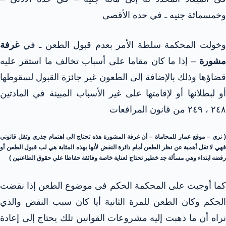
وخمسمائة جنيه ـ في حده الأقصى
وخولت المحكمة سلطة الأمر بعدم قبول الطعن ـ في
غرفة
شورة
– إذا ما كان مقاما على أسباب تخالف ما استقر عليه
قضاؤها وذلك بالإضافة إلى الطعون غير جائزة القبول لسقوطها
أو لبطلانها أو لإقامتها على غير الأسباب المبينة في المادتين
٢٤٨ ، ٢٤٩ من قانون المرافعات
( نري – موقع عمار للمحاماة – أن غرفة المشورة هذه تحتاج الى اهتمام جذري وثقل قانوني
فهي لا تقل أهمية عن نظر الطعن أمام دائرة النقض لأنها بهذه المثابة هي لب قبول الطعن أو
رفضه ابتداء وهي مسألة جد خطير تحتاج لعناية خاصة وفائقة حفاظا علي حقوق الطاعنين )
كما أوجبت على المحكمة الحكم فى موضوع الطعن إذا نقضت
الحكم وكان الطعن للمرة الثانية أيا كان سبب النقض والذي
نراه أن ما ذهبت إليه مشروعات القوانين تلك يحتاج إلى إعادة