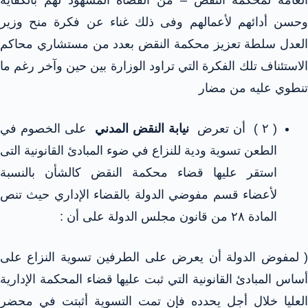
العامة لمحكمة النقض – من القضاة المشهود لهم بالكفاية
وحسن أدائهم لأعمالهم وفى ذلك غناء عن فكرة منح وزير
العدل سلطة تعزيز محكمة النقض بعدد من مستشاري محاكم
الاستئناف تلك الفكرة التي تراود الوزارة بين حين وآخر رغم ما
تنطوي عليه من مضار
( ۲ ) أن تعرض
نيابة النقض المدني
على الخصوم في
الطعن تسوية ودية للنزاع في ضوء المبادئ القانونية التى
استقر عليها قضاء محكمة النقض كالشأن بالنسبة
لأعضاء قسم مفوضي الدولة بالقضاء الإداري حيث تنص
المادة ۲۸ من قانون مجلس الدولة على أن :
( لمفوض الدولة أن يعرض على الطرفين تسوية النزاع على
أساس المبادئ القانونية التي ثبت عليها قضاء المحكمة الإدارية
العليا خلال أجل يحدده فإن تمت التسوية أثبتت في محضر