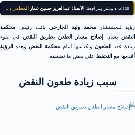
⚖️ إعداد ونشر ومراجعة:
الأستاذ عبدالعزيز حسين عمار
المحامي بالنقض
ؤية للمستشار
محمد وليد الجارحي
نائب رئيس
محكمة
النقض
بشأن
إصلاح مسار الطعن بطريق النقض
في ضوء
زيادة عدد
الطعون
وتكدسها أمام
محكمة النقض
وهذه
الرؤية
أقدمها مع
التحفظ
علي بعض ما تضمنته.
سبب زيادة طعون النقض