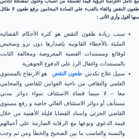
مع كامل احترامنا للرؤية فيما تضمنته من أسباب وحلول لمشكلة تكدس
طعون النقض والقاء بالعبء علي السادة المحامين برفع طعون لا طائل
منها أقول وأري الأتى :
سبب زيادة طعون النقض هو كثرة الأحكام القضائية
المليئة بالأخطاء القانونية بإصدارها دون ترو وتمحيص
لوقائع ومستندات القضية المعروضة ومخالفة الثابت
بالمستندات واغفال الرد علي الدفوع الجوهرية
سبيل علاج تكدس
طعون النقض
هو الارتفاع بالمستوي
العلمي والثقافي من ناحية القوانين للقاضي والمحامي
معا – لا سيما قضاة الاستئناف سواء دوائر مدني
مستأنف أو دوائر الاستئناف العالي خاصة و
رفع مستوي
القاضي الجزئي واسناد القضايا قليلة الأهمية من خلال
قيمة الدعوي ونوعها مع الرقابة الصارمة علي أعمالهم
والنسبة والتناسب ما بين الصحيح والخطأ ومن ثم وجب