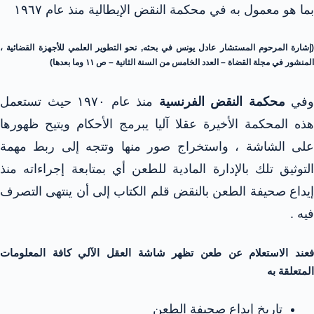
بما هو معمول به في محكمة النقض الإيطالية منذ عام ١٩٦٧
(إشارة المرحوم المستشار عادل يونس في بحثه, نحو التطوير العلمي للأجهزة القضائية ،
المنشور في مجلة القضاة – العدد الخامس من السنة الثانية – ص ١١ وما بعدها)
وفي
محكمة النقض الفرنسية
منذ عام ۱۹۷۰ حيث تستعمل
هذه المحكمة الأخيرة عقلا آليا يبرمج الأحكام ويتيح ظهورها
على الشاشة ، واستخراج صور منها وتتجه إلى ربط مهمة
التوثيق تلك بالإدارة المادية للطعن أي بمتابعة إجراءاته منذ
إيداع صحيفة الطعن بالنقض قلم الكتاب إلى أن ينتهى التصرف
فيه .
فعند الاستعلام عن طعن تظهر شاشة العقل الآلي كافة المعلومات
المتعلقة به
تاريخ إيداع صحيفة الطعن