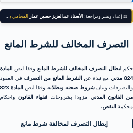
⚖️ إعداد ونشر ومراجعة:
الأستاذ عبدالعزيز حسين عمار
المحامي بالنقض
التصرف المخالف للشرط المانع
حكم
ابطال التصرف المخالف للشرط المانع
وفقا لنص
المادة
824 مدني
مع نبذة عن
الشرط المانع من التصرف
في العقود
والتصرفات وبيان
شروط صحته وبطلانه
وفقا لنص
المادة 823
ن القانون المدني
مزودا بشروحات
فقهاء القانون
واحكام
محكمة
النقض.
إبطال التصرف لمخالفة شرط مانع