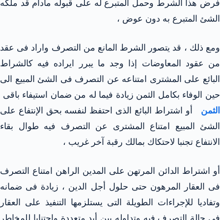
فرض هذا الشرط وحمل المتبرع له على قبوله مادام قد ملكه
الشئ المتبرع به دون عوض ،
ومع ذلك ، قد يتصور الشرط المانع من التصرف واراد فى عقد
من عقود المعاوضات إذا وجد ما يبرر ايراده فيه كالشراط
البائع على المشترى امتناعه عن التصرف فى الشئ المبيع الى
حين الوفاء بكامل الثمن زيادة فيما له من ضمان استيفاء باقى
الثمن
أو اشتراط البائع الذى احتفظ لنفسه بحق الإنتفاع على
الشئ المبيع امتناع المشترى عن التصرف فيه طوال بقاء
الانتفاع تجنبا لاحتكاك بمالك رقبة آخر غريب ،
أو اشتراط الدائن المرتهن على المدين الراهن امتناع التصرف
فى العقار المرهون حتى حلول أجل الدين ، زيادة فى ضمانه
وتفاديا للإجراءات الطويلة التى يستلزمها التنفيذ على العقار
فى حالة التصرف فيه وتداوله بين أيد متعددة واجتنابا للمخاطر