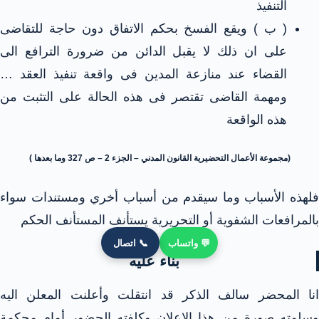
التنفيذ
( ب ) ويقع الفسخ بحكم الاتفاق دون حاجة للتقاضى
على ان ذلك لا يقبل الدائن من ضرورة الترافع الى
القضاء عند منازعة المدين فى واقعة تنفيذ العقد …
ومهمة القاضى تقتصر فى هذه الحالة على التثبت من
هذه الواقعة
(مجموعة الأعمال التحضيرية القانون المدني – الجزء 2 – ص 327 وما بعدها )
فلهذه الأسباب وما سيقدم من أسباب أخري ومستندات سواء
بالمرافعات الشفوية أو التحريرية يستأنف المستأنف الحكم
💬 واتساب
📞 اتصال
بناء عليه
انا المحضر سالف الذكر قد انتقلت وأعلنت المعلن اليه
وسلمته صورة من هذا الاعلان وكلفته الحضور أمام محكمة