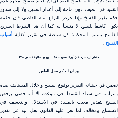
بالتنفيذ يترتب عليه فسخ العقد أي أن العقد يفسخ بمجرد عدم
التنفيذ في الميعاد دون حاجة إلى أعذار المدين ولا إلى صدور
حكم يقرر الفسخ وإذا عرض النزاع أمام القاضى فإن حكمه
يكون كاشفاً للنسخ لا منشئاً له كما أن هذا الشرط الصريح
الفاسخ يسلب المحكمة كل سلطة في تقرير كفاية
أسباب
الفسخ
.
مشار اليه – رمضان أبو السعود – عقد البيع والمقايضة – من ۲۹۸
بيد ان الحكم محل الطعن
تضمن في حيثياته التقرير بوقوع الفسخ واخلال المستأنف ضده
بالتزامه في سداد القسط في موعده الا أنه قضي برفض
الفسخ بتقدير معيب بالفساد في الاستدلال والتعسف في
الاستنتاج ومخالف لما نص عليه القانون بغل اليد عن تقدير