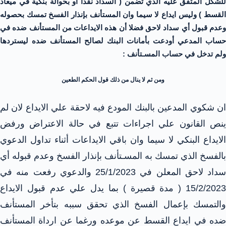
للشكل المتفق عليه الذي تضمن ( السداد نقدا أو بحوالة بنكية في ميعاد
القسط ) وليس ايداع لا سيما وان المستأنف بإنذار الفسخ تمسك بحصوله
وعدم قبول أي سداد لاحق فضلا أن هذه الايداعات من المستأنف ضده في
حساب المدعي أودعت بأمانات البنك لصالح المستأنف ضده ليستردها
ولم تدخل في حساب المسـتأنف :
ومن ثم لا ينال من ذلك قول الحكم الطعين
ان شكوي المدعين بالبنك المودع فيه لاحقة علي الايداع لان لم
ينص القانون علي اجراءات تتبع في حالة الاعتراض ورفض
الايداع البنكي لا سيما وان باقي الايداعات أثناء تداول الدعوي
بالفسخ الذي تمسك به المسـتأنف بإنذار الفسخ وعدم قبوله أي
سداد لاحق المعلن في 25/1/2023 والدعوي رفعت منه في
15/2/2023 ( مدة قصيرة ) بما يدل علي عدم قبول الايداع
والتمسك بإعمال الفسخ الذي تحقق سببه بتأخر المستأنف
ضده في ايداع القسط عن موعده ورغما عن ارداة المستأنف