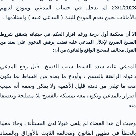
23/1/2023 لم يدخل في حساب المدعي ومودع لديهم
بالأمانات لحين تقدم المودع للبنك ( المدعي عليه ) واستلامها .
الا أن محكمة أول درجة ورغم اقرار الحكم في حيثياته بتحقق شروط
الفسخ الصريح لإخلال المدعي عليه قضت برفض الدعوي علي سند من
القول مخالف لصحيح الواقع والقانون من أن:
المدعي عليه سدد القسط سبب الفسخ قبل رفع المدعي
دعواه الراهنة بالفسخ ، وأودع ما بعده من اقساط بما يكون
معه ما تبقي من ذمته قليل الأهمية ولا يمكن وصفه أنه سبب
أضرار بالمدعي ويكون معه تمسكه بالفسخ بلا مصلحة وتعسفا
منه
وحيث أن هذا القضاء لم يلقي قبولا لدي المستأنف وجاء معيبا
بالخطأ في تطبيق القانون ومخالفة الثابت بالأوراق وبالفساد