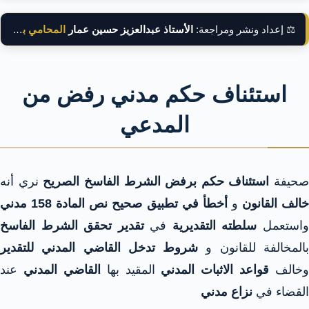
⚖️ إعداد ونشر ومراجعة:
الأستاذ عبدالعزيز حسين عمار
المحامي بالنقض
استئناف حكم مدني رفض من
المدعي
صحيفة
استئناف حكم برفض الشرط الفاسخ الصريح
نري أنه
الف القانون
و
أخطأ في تطبيق صحيح نص المادة 158 مدني
استعمل
سلطته التقديرية
في
تقدير تحقق الشرط الفاسخ
المخالفة للقانون و
شروط تدخل القاضي المدني للتقدير
وخالف
قواعد الاثبات المدني
المقيد بها
القاضي المدني
عند
القضاء في
نزاع مدني