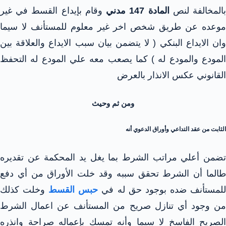
المخالفة لنص
المادة 147 مدني
وقام بإيداع القسط في غير
موعده عن طريق شخص اخر غير معلوم للمستأنف لا سيما
وان الايداع البنكي ( لا يتضمن بيان سبب الايداع والعلاقة بين
المودع والمودع له ) كما يصعب معه علي المودع له التحفظ
القانوني عكس الانذار بالعرض
ومن ثم وحيث
الثابت من عقد التداعي وأوراق الدعوي أنه
تضمن أعلي مراتب الشرط بما يغل يد المحكمة عن تقديره
طالما أن الشرط تحقق سببه وقد خلت الأوراق من أي دفع
لمستأنف ضده بوجود حق له في
حبس القسط
وخلت كذلك
من وجود أي تنازل صريح من المستأنف عن اعمال الشرط
الصريح الفاسخ لا سيما وأنه تمسك بإعماله صراحة وانذره