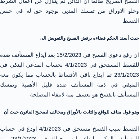
الفسخ الصريح طالما أن الدائن لم يتنازل عن اعمال الشرط
وخلو الاوراق من تمسك المدين بوجود حق له في حبس
القسط
حيث أسند الحكم قضاءه برفض الفسخ والتعويض الى
ان رفع دعوي الفسخ في 15/2/2023 بعد ايداع المستأنف ضده
للقسط المستحق في 4/1/2023 بحساب المدعي البنكي في
23/1/2023 ثم ايداع باقي الأقساط بالحساب مما يكون معه
المتبقي في ذمة المستأنف ضده قليل الأهمية وتمسك
المستأنف بالفسخ هو تعسف منه لانتفاء المصلحة
وهو قول مناف للواقع والثابت بالأوراق ومخالف لصحيح القانون حيث أن
القسط سبب الفسخ مستحق في 4/1/2023 اودع في حساب
المستأنف البنكي بإيداع وليس حوالة في 23/1/2023 من