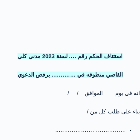
استئناف الحكم رقم …. لسنة 2023 مدني كلي
القاضي منطوقه في …………. برفض الدعوي
انه في يوم الموافق / /
بناء على طلب كل من /
………………………………..