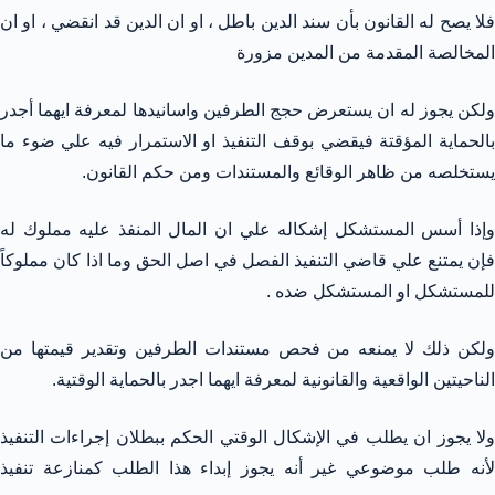
فلا يصح له القانون بأن سند الدين باطل ، او ان الدين قد انقضي ، او ان
المخالصة المقدمة من المدين مزورة
ولكن يجوز له ان يستعرض حجج الطرفين واسانيدها لمعرفة ايهما أجدر
بالحماية المؤقتة فيقضي بوقف التنفيذ او الاستمرار فيه علي ضوء ما
يستخلصه من ظاهر الوقائع والمستندات ومن حكم القانون.
وإذا أسس المستشكل إشكاله علي ان المال المنفذ عليه مملوك له
فإن يمتنع علي قاضي التنفيذ الفصل في اصل الحق وما اذا كان مملوكاً
للمستشكل او المستشكل ضده .
ولكن ذلك لا يمنعه من فحص مستندات الطرفين وتقدير قيمتها من
الناحيتين الواقعية والقانونية لمعرفة ايهما اجدر بالحماية الوقتية.
ولا يجوز ان يطلب في الإشكال الوقتي الحكم ببطلان إجراءات التنفيذ
لأنه طلب موضوعي غير أنه يجوز إبداء هذا الطلب كمنازعة تنفيذ