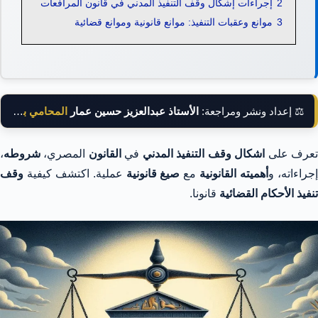
2
إجراءات إشكال وقف التنفيذ المدني في قانون المرافعات
3
موانع وعقبات التنفيذ: موانع قانونية وموانع قضائية
⚖️ إعداد ونشر ومراجعة:
الأستاذ عبدالعزيز حسين عمار
المحامي بالنقض
عرف على
اشكال وقف التنفيذ المدني
في
القانون
المصري،
شروطه
،
جراءاته، و
أهميته القانونية
مع
صيغ قانونية
عملية. اكتشف كيفية
وقف
تنفيذ الأحكام القضائية
قانونا.