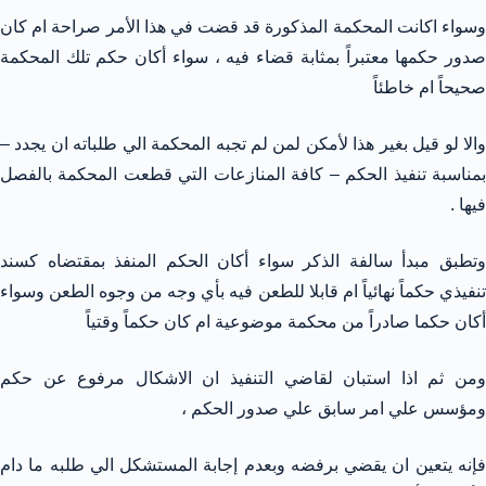
وسواء اكانت المحكمة المذكورة قد قضت في هذا الأمر صراحة ام كان
صدور حكمها معتبراً بمثابة قضاء فيه ، سواء أكان حكم تلك المحكمة
صحيحاً ام خاطئاً
والا لو قيل بغير هذا لأمكن لمن لم تجبه المحكمة الي طلباته ان يجدد –
بمناسبة تنفيذ الحكم – كافة المنازعات التي قطعت المحكمة بالفصل
فيها .
وتطبق مبدأ سالفة الذكر سواء أكان الحكم المنفذ بمقتضاه كسند
تنفيذي حكماً نهائياً ام قابلا للطعن فيه بأي وجه من وجوه الطعن وسواء
أكان حكما صادراً من محكمة موضوعية ام كان حكماً وقتياً
ومن ثم اذا استبان لقاضي التنفيذ ان الاشكال مرفوع عن حكم
ومؤسس علي امر سابق علي صدور الحكم ،
فإنه يتعين ان يقضي برفضه وبعدم إجابة المستشكل الي طلبه ما دام