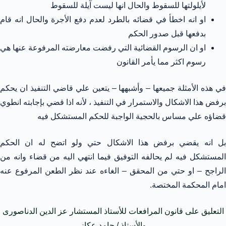
لأيلولتها للسقوط والحال انها ليست آيلة للسقوط
او انه اخطأ في قضائه بالطرد لعدم دفع الأجرة والحال انه قام
بدفعها قبل صدور الحكم
او ان الرسوم القضائية التي رفضت معارضته المرفوعة عنها هي
رسوم اكثر مما يأمر القانون
في هذه الأمثلة جميعها – وأشبهها – يتعين علي قاضي التنفيذ ان يحكم
برفض هذا الاشكال والاستمرار في التنفيذ ، لأنه اذا قضي بإجابته انطوي
قضاؤه علي مساس بالحجية الواجبة للحكم المستشكل فيه
بل انه يقضي برفض هذا الاشكال حتي ولو اتضح له ان الحكم
المستشكل فيه لم يحالفه التوفيق فيما انتهي اليه من قضاء وانه من
الراجح – او حتي من المحقق – الغاءه عند نظر الطعن المرفوع عنه
امام المحكمة المختصة.
التعليق على قانون المرافعات للأستاذ المستشار عز الدين الدناصورى
والأستاذ / حامد عكاز