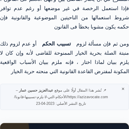
فإذا استعمل الرخصة في غير موضعها أو رغم عدم توافر
شروط استعمالها من الناحيتين الموضوعية والقانونية فإن
حكمه يكون مشوبا بخطأ فى القانون
من ثم فإن مسألة لزوم
تسبيب الحكم
أو عدم لزوم ذلك
منبتة الصلة بحرية الخيار الممنوحة للقاضى لأنه وإن كان لا
يلزم ببيان لماذا اختار ، فإنه ملزم ببيان الأسباب الواقعية
المكونة لمفترض القاعدة القانونية التي منحته حرية الخيار
×
📌 نُشر هذا المقال أولًا على موقع
عبدالعزيز حسين عمار
–
https://azizavocate.com/الأحكام-التي-لا-يلزم-تسبيبها-قانونا/
تاريخ النشر الأصلي: 2023-04-23