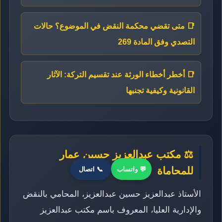
📑 متى تقضي محكمة النقض في الموضوع؟ حالات
التصدي وفق المادة 269
📑 أخطر أخطاء الورثة عند تقسيم التركة: الآثار
القانونية وكيفية تجنبها
⚖️ مكتب عبدالعزيز حسين عمار
للمحاماة
💬 واتساب
📞 اتصال
الأستاذ عبدالعزيز حسين عبدالعزيز، المحامي بالنقض
والإدارية العليا، المعروف باسم مكتب عبدالعزيز