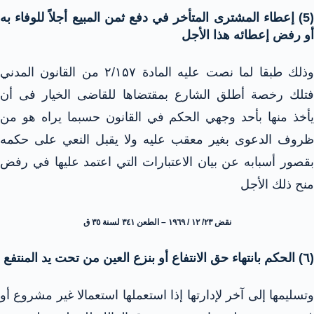
(5) إعطاء المشترى المتأخر في دفع ثمن المبيع أجلاً للوفاء به
أو رفض إعطائه هذا الأجل
وذلك طبقا لما نصت عليه المادة ۲/۱۵۷ من القانون المدني
فتلك رخصة أطلق الشارع بمقتضاها للقاضى الخيار فى أن
يأخذ منها بأحد وجهي الحكم في القانون حسبما يراه هو من
ظروف الدعوى بغير معقب عليه ولا يقبل النعي على حكمه
بقصور أسبابه عن بيان الاعتبارات التي اعتمد عليها في رفض
منح ذلك الأجل
نقض ٢٣/ ١٢ / ١٩٦٩ – الطعن ٣٤١ لسنة ٣٥ ق
(٦) الحكم بانتهاء حق الانتفاع أو بنزع العين من تحت يد المنتفع
وتسليمها إلى آخر لإدارتها إذا استعملها استعمالا غير مشروع أو