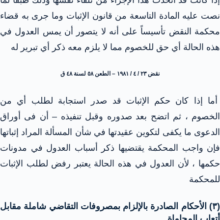
إذا كانت قد اتخذت هذا الإجراء من تلقاء نفسها وذلك طبقا لما
نصت عليه المادة التاسعة من قانون الإثبات وما جرى به قضاء
محكمة النقض تأسيساً على أنه لا يتصور أن يمس العدول في
هذه الحالة أي حق للخصوم مما لا يلزم معه ذكر أي تبرير له
نقض ٢٣ / ٤ / ۱۹۸۱ – الطعن ٥٨ لسنة ٤٨ ق
أما إذا كان حكم الإثبات قد صدر استجابة لطلب أي من
الخصوم ، ثم اتضح بعد صدوره وقبل تنفيذه – أن فى أوراق
الدعوى ما يكفى لتكوين عقيدتها في شأن المسألة المراد إثباتها
فإن واجب المحكمة يقتضيها ذكر أسباب العدول في مدونات
حكمها ، لأن العدول في هذه الحالة يعتبر رفض لطلب الإثبات
للمحكمة
(۳) الأحكام الصادرة بالإلزام بمصروفات التقاضي شاملة مقابل
أتعاب المحاماة