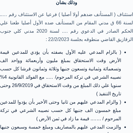
وذلك بشأن
استئناف ( المستأنف ضدهم أولا أصليا ) فرعيا عن الاستئناف رقم …..
لسنة 66 ق مدني المقام من المستأنف ضده الأول أصليا طعنا علي
الحكم الصادر في الدعوي رقم …. لسنة 2020 مدني كلي جنوب
الزقازيق القاضي منطوقه بجلسة 22/2/2023 :
( بالزام المدعي عليه الأول بصفته بأن يؤدي للمدعين قيمة
الأرض وقت الاستحقاق بمبلغ مليون وأربعمائة وواحد الف
وتسعمائة وثمانية وتسعون جنيها وثلاثة وثمانون قرشا كل حسب
نصيبه الشرعي في تركة المرحوم/ ….. مع الفوائد القانونية 4%
سنويا علي ذلك المبلغ من وقت الاستحقاق في 26/9/2019 وحتى
تاريخ التنفيذ )
( والزام المدعي عليهم من ثانيا وحتى الأخير بأن يؤدوا للمدعين
مبلغ خمسون الف جنيها كل حسب نصيبه الشرعي في تركة
المرحوم / ……. قيمة ما زاد في ثمن الأرض )
والزمت المدعي عليهم بالمصاريف ومبلغ خمسة وسبعون جنيها