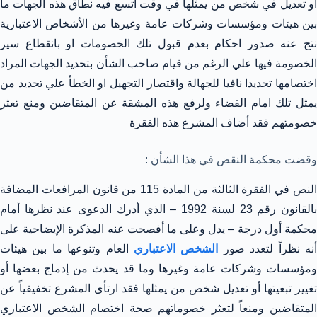
او تعديل في شخص من يمثلها في وقت اتسع فيه نطاق هذه الجهات ما
بين هيئات ومؤسسات وشركات عامة وغيرها من الأشخاص الاعتبارية
نتج عنه صدور احكام بعدم قبول تلك الخصومات او بانقطاع سير
الخصومة فيها علي الرغم من قيام صاحب الشأن بتحديد الجهات المراد
اختصامها تحديدا نافيا للجهالة واقتصار التجهيل او الخطأ علي تحديد من
يمثل تلك امام القضاء ولرفع هذه المشقة عن المتقاضين ومنع تعثر
خصومتهم فقد أضاف المشرع هذه الفقرة
وقضت محكمة النقض في هذا الشأن :
النص في الفقرة الثالثة من المادة 115 من قانون المرافعات المضافة
بالقانون رقم 23 لسنة 1992 – الذي أدرك الدعوى عند نظرها أمام
محكمة أول درجة – يدل وعلى ما أفصحت عنه المذكرة الإيضاحية على
نه نظراً لتعدد صور
الشخص الاعتباري
العام وتنوعها ما بين هيئات
ومؤسسات وشركات عامة وغيرها وما قد يحدث من إدماج بعضها أو
تغيير تبعيتها أو تعديل شخص من يمثلها فقد ارتأى المشرع تخفيفياً عن
المتقاضين ومنعاً لتعثر خصوماتهم صحة اختصام الشخص الاعتباري