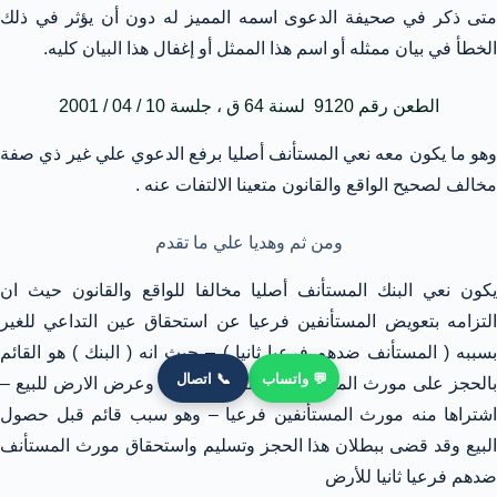
متى ذكر في صحيفة الدعوى اسمه المميز له دون أن يؤثر في ذلك
الخطأ في بيان ممثله أو اسم هذا الممثل أو إغفال هذا البيان كليه.
الطعن رقم 9120 لسنة 64 ق ، جلسة 10 / 04 / 2001
وهو ما يكون معه نعي المستأنف أصليا برفع الدعوي علي غير ذي صفة
مخالف لصحيح الواقع والقانون متعينا الالتفات عنه .
ومن ثم وهديا علي ما تقدم
يكون نعي البنك المستأنف أصليا مخالفا للواقع والقانون حيث ان
التزامه بتعويض المستأنفين فرعيا عن استحقاق عين التداعي للغير
بسببه ( المستأنف ضدهم فرعيا ثانيا ) – حيث انه ( البنك ) هو القائم
💬 واتساب
📞 اتصال
بالحجز على مورث المستأنف ضدهم فرعيا ثانيا وعرض الارض للبيع –
اشتراها منه مورث المستأنفين فرعيا – وهو سبب قائم قبل حصول
البيع وقد قضى ببطلان هذا الحجز وتسليم واستحقاق مورث المستأنف
ضدهم فرعيا ثانيا للأرض