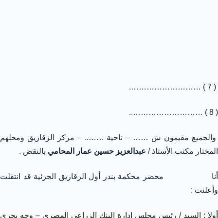
( 7 ) ……………………….
( 8 ) ………………………..
والجميع مقيمون ش …… – ناحية …….. – مركز الزقازيق ومحلهم
المختار مكتب الأستاذ /
عبدالعزيز حسين عمار المحامي
بالنقض .
أنا محضر محكمة بندر أول الزقازيق الجزئية قد انتقلت
وأعلنت :
أولا : السيد / رئيس مجلس ادارة البنك الزراعي المصري – وجه بحرى