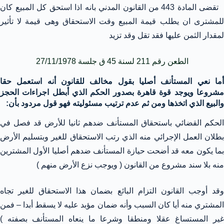
تقضى المادة 443 من القانون المدني بانه اذا استحق كل المبيع كان
للمشترى ان يطلب قيمة المبيع وقت الاستحقاق وهى قيمة لا تأثير
لمقدار الثمن عليها فقد تقل وقد تزيد
الطعن رقم 211 لسنة 45 ق جلسة 27/11/1978
أما نعي المستأنف أصليا بقول مخالف للقانون أنه استعمل حقا
مشروعا ويوجد قوة قاهرة بصدور الحكم الذي أبطل اجراءات الحجز
والبيع الذي اتخذها ومن ثم عدم ترتيب مسئوليته فهو قول مردود بأن:
الحكم القضائي باستحقاق المستأنف ضدهم ثانيا للأرض قد فصل في
بطلان العمل الإجرائي منه الذي رتب الاستحقاق للغير وبتسليم الأرض
بما يكون معه قد أضحت حيازة المستأنف ضدهم أصليا الأول المشترين
منه بلا سند مشروع من القانون ( ويوجب نزع الأرض منهم )
وقد أوجب القانون التزام البائع بضمان هذا الاستحقاق للغير تجاه
المشتري منه أيا كان السبب وأنه ضمان مؤبد عليه لا يسقط أبدا – فمن
غير المستساغ عقلا ومنطقا وشرعا ما ينعاه المستأنف بصفته )