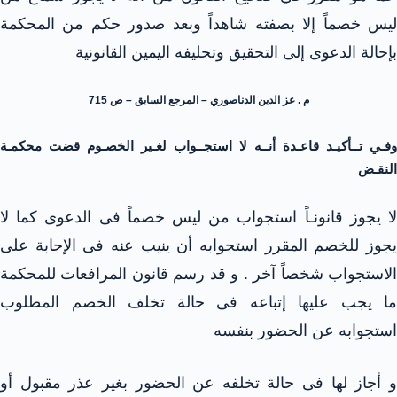
ليس خصماً إلا بصفته شاهداً وبعد صدور حكم من المحكمة
بإحالة الدعوى إلى التحقيق وتحليفه اليمين القانونية
م . عز الدين الدناصوري – المرجع السابق – ص 715
وفـي تــأكيـد قاعـدة أنــه لا استجــواب لغـير الخصـوم قضت محكمـة
النقـض
لا يجوز قانونـاً استجواب من ليس خصماً فى الدعوى كما لا
يجوز للخصم المقرر استجوابه أن ينيب عنه فى الإجابة على
الاستجواب شخصاً آخر . و قد رسم قانون المرافعات للمحكمة
ما يجب عليها إتباعه فى حالة تخلف الخصم المطلوب
استجوابه عن الحضور بنفسه
و أجاز لها فى حالة تخلفه عن الحضور بغير عذر مقبول أو