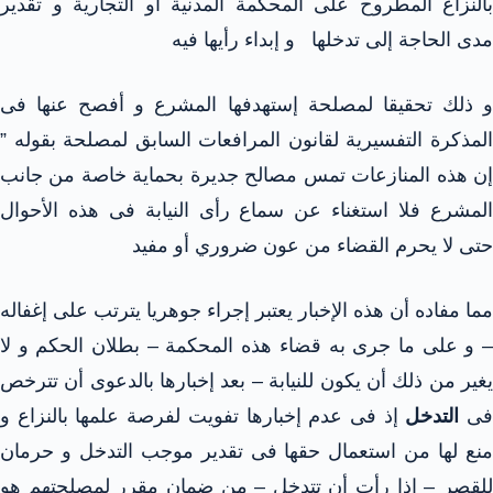
بالنزاع المطروح على المحكمة المدنية أو التجارية و تقدير
مدى الحاجة إلى تدخلها و إبداء رأيها فيه
و ذلك تحقيقا لمصلحة إستهدفها المشرع و أفصح عنها فى
المذكرة التفسيرية لقانون المرافعات السابق لمصلحة بقوله ”
إن هذه المنازعات تمس مصالح جديرة بحماية خاصة من جانب
المشرع فلا استغناء عن سماع رأى النيابة فى هذه الأحوال
حتى لا يحرم القضاء من عون ضروري أو مفيد
مما مفاده أن هذه الإخبار يعتبر إجراء جوهريا يترتب على إغفاله
– و على ما جرى به قضاء هذه المحكمة – بطلان الحكم و لا
يغير من ذلك أن يكون للنيابة – بعد إخبارها بالدعوى أن تترخص
ى
التدخل
إذ فى عدم إخبارها تفويت لفرصة علمها بالنزاع و
منع لها من استعمال حقها فى تقدير موجب التدخل و حرمان
للقصر – إذا رأت أن تتدخل – من ضمان مقرر لمصلحتهم هو