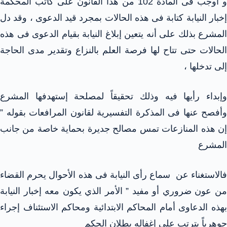
و أوجب فى المادة 102 من هذا القانون على كاتب المحكمة
إخبار النيابة كتابة فى هذه الحالات بمجرد قيد الدعوى ، وقد دل
المشرع بذلك على أنه يتعين إبلاغ النيابة بقيام الدعوى فى هذه
الحالات حتى تتاح لها فرصة العلم بالنزاع وتقدير مدى الحاجة
إلى تدخلها ،
وإبداء رأيها فيه وذلك تحقيقاً لمصلحة إستهدفها المشرع
وأفصح عنها فى المذكرة التفسيرية لقانون المرافعات بقوله ”
إن هذه المنازعات تمس مصالح جديرة بحماية خاصة من جانب
المشرع
فالاستغناء عن سماع رأى النيابة فى هذه الأحوال يحرم القضاء
من عون ضروري أو مفيد ” الأمر الذي يكون معه إخبار النيابة
بهذه الدعاوى أمام المحاكم الابتدائية ومحاكم الاستئناف إجراء
جوهرياً يترتب على إغفاله بطلان الحكم