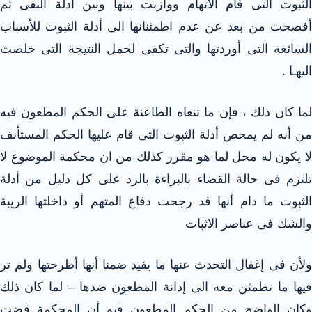
الثبوت التى قام الاتهام ووازنت بينها وبين أدلة النفى ثم
أفصحت من بعد عن عدم اطمئنانها الى أدلة الثبوت للأسباب
السائغة التى أوردتها والتى تكفى لحمل النتيجة التى خلصت
اليهـا .
لما كان ذلك ، فإن ما تنعاه الطاعنة على الحكم المطعون فيه
من أنه لم يمحص أدلة الثبوت التى قام عليها الحكم المستأنف
لا يكون له محل لما هو مقرر كذلك من ان محكمة الموضوع لا
تلتزم فى حالة القضاء بالبراءة بالرد على كل دليل من أدلة
الثبوت ما دام أنها قد رجحت دفاع المتهم أو داخلتها الريبة
والشك فى عناصر الاثبات
ولأن فى إغفال التحدث عنها ما يفيد ضمنا أنها أطرحتها ولم تر
فيها ما تطمئن معه الى إدانة المطعون ضدها – لما كان ذلك
وكان الواضح من الحكم المطعون فيه أن المحكمة قضت