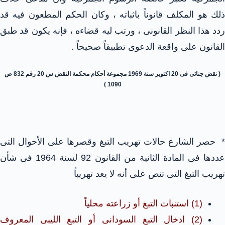
ذلك هو المكلف قانوناً باثباته ، وكان الحكم المطعون فيه قد
ردد هذا النظر القانونى ، ورتب ليه قضاءه ، فإنه يكون قد طبق
القانون على واقعة الدعوى تطبيقاً صحيحاً .
( نقض جنائى فى 20 اكتوبر سنة 1969 مجموعة أحكام محكمة النقض س 20 رقم 832 ص
1090 )
* حصر الشارع حالات تهريب التبغ وقصرها على الأحوال التى
عددها فى المادة الثانية من القانون 92 لسنة 1964 فى شأن
تهريب التبغ التى تنص على أنه لا يعد تهريباً
(1) استنبات التبغ أو زراعته محلياً
(2) ادخال التبغ السودانى أو التبغ الليبى المعروف