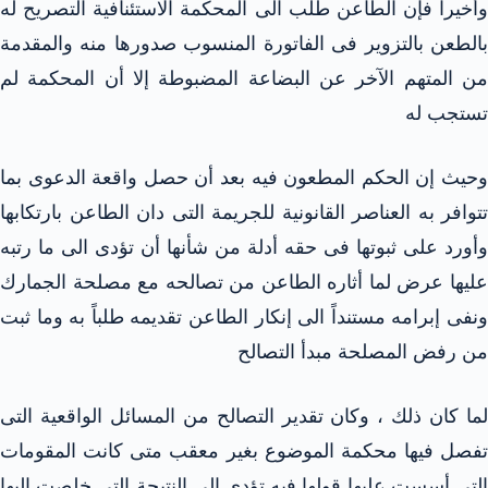
وأخيراً فإن الطاعن طلب الى المحكمة الاستئنافية التصريح له
بالطعن بالتزوير فى الفاتورة المنسوب صدورها منه والمقدمة
من المتهم الآخر عن البضاعة المضبوطة إلا أن المحكمة لم
تستجب له
وحيث إن الحكم المطعون فيه بعد أن حصل واقعة الدعوى بما
تتوافر به العناصر القانونية للجريمة التى دان الطاعن بارتكابها
وأورد على ثبوتها فى حقه أدلة من شأنها أن تؤدى الى ما رتبه
عليها عرض لما أثاره الطاعن من تصالحه مع مصلحة الجمارك
ونفى إبرامه مستنداً الى إنكار الطاعن تقديمه طلباً به وما ثبت
من رفض المصلحة مبدأ التصالح
لما كان ذلك ، وكان تقدير التصالح من المسائل الواقعية التى
تفصل فيها محكمة الموضوع بغير معقب متى كانت المقومات
التى أسست عليها قولها فيه تؤدى الى النتيجة التى خلصت اليها