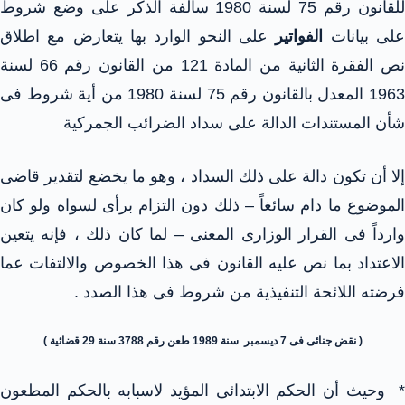
للقانون رقم 75 لسنة 1980 سالفة الذكر على وضع شروط
لى بيانات
الفواتير
على النحو الوارد بها يتعارض مع اطلاق
نص الفقرة الثانية من المادة 121 من القانون رقم 66 لسنة
1963 المعدل بالقانون رقم 75 لسنة 1980 من أية شروط فى
شأن المستندات الدالة على سداد الضرائب الجمركية
إلا أن تكون دالة على ذلك السداد ، وهو ما يخضع لتقدير قاضى
الموضوع ما دام سائغاً – ذلك دون التزام برأى لسواه ولو كان
وارداً فى القرار الوزارى المعنى – لما كان ذلك ، فإنه يتعين
الاعتداد بما نص عليه القانون فى هذا الخصوص والالتفات عما
فرضته اللائحة التنفيذية من شروط فى هذا الصدد .
( نقض جنائى فى 7 ديسمبر سنة 1989 طعن رقم 3788 سنة 29 قضائية )
* وحيث أن الحكم الابتدائى المؤيد لاسبابه بالحكم المطعون