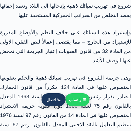
روع فى تهريب
سبائك ذهبية
بإدخالها الى البلاد وتعمد إخفائها
بقصد التخلص من الضرائب الجمركية المستحقة عليها
وإستيراد هذه السبائك على خلاف النظم والأوضاع المقررة
للإستيراد من الخارج – مما يقتضى إعمالاً لنص الفقرة الاولى
من المادة 32 من قانون العقوبات إعتبار الجريمة التى تمخض
عنها الوصف الأشد
وهى جريمة الشروع فى تهريب
سبائك ذهبية
والحكم بعقوبتها
المنصوص عليها فى المادة 124 مكرراً من قانون الجمارك
الصادر بقرار رئيس الجمهورية رقم 66 لسنة 1963 المعدل
💬 واتساب
📞 اتصال
بالقانون رقم 75 لسنة 1980 دون عقوبة جريمة الاستيراد
المنصوص عليها فى المادة 14 من القانون رقم 97 لسنة 1976
بتنظيم التعامل بالنقد الاجنبى المعدل بالقانون رقم 67 لسنة