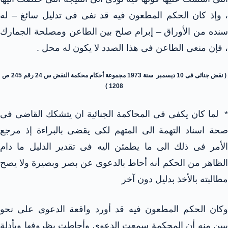
، وإذ كان الحكم المطعون فيه قد نفى فى تدليل سائغ – له
سنده من الأوراق – إبرام صلح بين الطاعن ومصلحة الجمارك
، فإن منعى الطاعن فى هذا الصدد لا يكون له محل .
( نقض جنائى فى 10 ديسمبر سنة 1973 مجموعة أحكام محكمة النقض س 24 رقم 245 ص
1208 )
* لما كان يكفى فى المحاكمة الجنائية ان يتشكك القاضى فى
صحة اسناد التهمة الى المتهم لكى يقضى بالبراءة إذ مرجع
الأمر فى ذلك الى ما يطمئن اليه فى تقدير الدليل ما دام
الظاهر من الحكم أنه أحاط بالدعوى عن بصر وبصيرة ولا يصح
مطالبته بالأخذ بدليل دون آخر
وكان الحكم المطعون فيه قد أورد واقعة الدعوى على نحو
يبين منه أن المحكمة سمعت الدعوى وأحاطت بظروفها وبأدلة