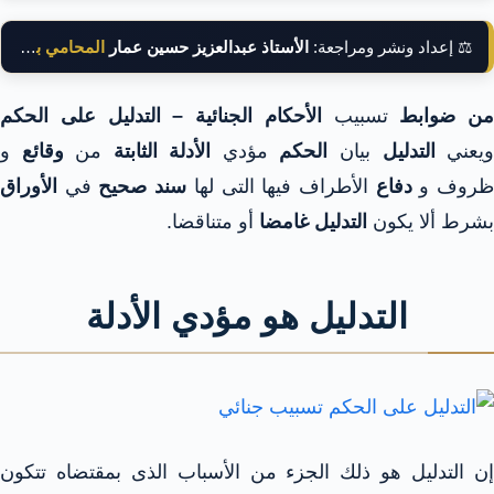
⚖️ إعداد ونشر ومراجعة:
الأستاذ عبدالعزيز حسين عمار
المحامي بالنقض
من ضوابط
تسبيب
الأحكام الجنائية –
التدليل على الحكم
يعني
التدليل
بيان
الحكم
مؤدي
الأدلة الثابتة
من
وقائع
و
روف و
دفاع
الأطراف فيها التى لها
سند صحيح
في
الأوراق
بشرط ألا يكون
التدليل غامضا
أو متناقضا.
التدليل هو مؤدي الأدلة
إن التدليل هو ذلك الجزء من الأسباب الذى بمقتضاه تتكون