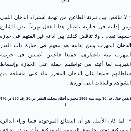
591 )
* لا تناقض بين تبرئة الطاعن من تهمة استيراد الدخان الليبى
وبين إدانته فى حيازته باعتبار هذا الفعل تهريباً بنص الشارع
حسبما تقدم ، ولا تناقض كذلك بين ادانة غير المتهم فى حيازة
الدخان
المهرب وبين إدانته هو معهم فى حيازة ذات القدر
المهرب منه باعتبارهم جميعا فاعلين أصليين فى جريمة
التهريب لما أثبته من تواطئهم جملة على الحيازة وإنبساط
سلطانهم جميعا على الدخان المحرز بناء على ماساقه من
الشواهد والبيانات التى أوردها .
( نقض جنائى فى 30 يونية سنة 1969 مجموعة أحكام محكمة النقض س 20 رقم 960 ص 976
)
* لما كان الأصل هو أن البضائع الموجودة فيما وراء الدائرة
الجمركية تعتبر خالصة الرسوم الجمركية وأن مدعى خلاف