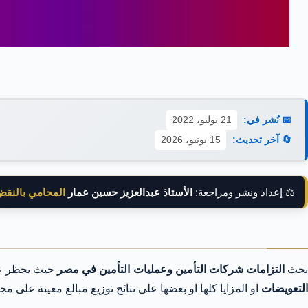
📅 نُشر في:
21 يوليو، 2022
🔄 آخر تحديث:
15 يونيو، 2026
⚖️ إعداد ونشر ومراجعة:
الأستاذ عبدالعزيز حسين عمار
المحامي بالنق
حث
التزامات شركات التأمين وعمليات التأمين في مصر
حيث يحظر 
التعويضات
او المزايا كلها او بعضها على نتائج توزيع مبالغ معينة على م