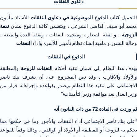
دعاوى النفقات
للتحميل
كتاب الدفوع الموضوعية في دعاوى النفقات
للأستاذ مأمون
محمد أبو سيف القاضى الشرعى ، ويتضمن كافة الدفوع بشان
نفقة
الزوجية
، و نفقة الصغار ، ومتجمد النفقات ، ونفقة العدة والمتعة ،
وحالة النشوز و
ماهية إنشاء نظام تأمينى للأسرة وأداء
النفقات
الدفوع في النفقات
يهدف هذا النظام إلى ضمان تنفيذ أحكام
النفقات للزوجة
والمطلقة
والأولاد والأقارب , وقد نص المشروع على أن يشرف بنك ناصر
الاجتماعى على تنفيذ هذا النظام ويصدر بقواعده وإجراءاته قرار من
وزير العدل بعد موافقة وزير التأمينات\”
ثم وردت فى المادة 72 من ذات القانون أنه
“على بنك ناصر الاجتماعى أداء النفقات والأجور وما فى حكمها مما
يحكم به للزوجة أو للمطلقة أو الأولاد أو الوالدين , وذلك وفقاً للقواعد