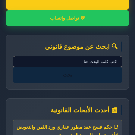
📞 اتصال مباشر
💬 تواصل واتساب
🔍 ابحث عن موضوع قانوني
بحث
📰 أحدث الأبحاث القانونية
📑 حكم فسخ عقد مطور عقاري ورد الثمن والتعويض