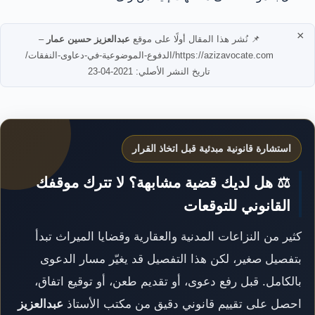
×
📌 نُشر هذا المقال أولًا على موقع
عبدالعزيز حسين عمار
–
https://azizavocate.com/الدفوع-الموضوعية-في-دعاوى-النفقات/
تاريخ النشر الأصلي: 2021-04-23
استشارة قانونية مبدئية قبل اتخاذ القرار
⚖️ هل لديك قضية مشابهة؟ لا تترك موقفك
القانوني للتوقعات
كثير من النزاعات المدنية والعقارية وقضايا الميراث تبدأ
بتفصيل صغير، لكن هذا التفصيل قد يغيّر مسار الدعوى
بالكامل. قبل رفع دعوى، أو تقديم طعن، أو توقيع اتفاق،
احصل على تقييم قانوني دقيق من مكتب الأستاذ
عبدالعزيز