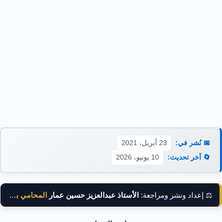
📅 نُشر في:
23 أبريل، 2021
🔄 آخر تحديث:
10 يونيو، 2026
⚖️ إعداد ونشر ومراجعة:
الأستاذ عبدالعزيز حسين عمار
المحامي بالنقض