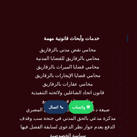
خدمات وأبحاث قانونية مهمة
محامي نقض مدني بالزقازيق
محامي بالزقازيق للقضايا المدنية
محامي قضايا الميراث بالزقازيق
محامي قضايا الإيجارات بالزقازيق
محامي عقارات بالزقازيق
قانون اتحاد الشاغلين ولائحته التنفيذية
مذكرة دفاع في دعوى ريع
💬 واتساب
📞 اتصال
صيغة دعوى نفقة عدة في القانون المصري
مذكرة مدعي بالحق المدني في جنحة سب وقذف
الدفع بعدم جواز نظر الدعوى لسابقة الفصل فيها
سياسة الخصوصية