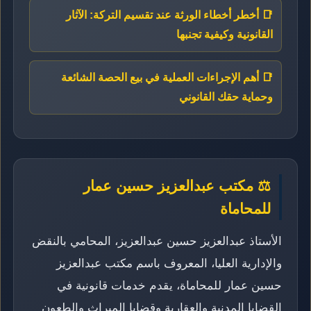
📑 أخطر أخطاء الورثة عند تقسيم التركة: الآثار
القانونية وكيفية تجنبها
📑 أهم الإجراءات العملية في بيع الحصة الشائعة
وحماية حقك القانوني
⚖️ مكتب عبدالعزيز حسين عمار
للمحاماة
الأستاذ عبدالعزيز حسين عبدالعزيز، المحامي بالنقض
والإدارية العليا، المعروف باسم مكتب عبدالعزيز
حسين عمار للمحاماة، يقدم خدمات قانونية في
القضايا المدنية والعقارية وقضايا الميراث والطعون