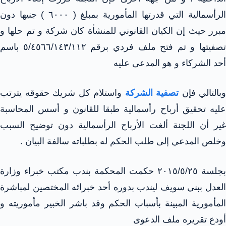
الرأسمالية التي قدرتها المأمورية بمبلغ ( ٦٠٠٠ ) جنيها دون
مبرر حيث إن الكيان القانوني للمنشأة كان شركة و تم حلها و
تصفيتها و تم فتح ملف فردي برقم ٥/٤٥٦٦/١٤٣/١١٢ باسم
أحد الشركاء و هو المدعى عليه
وبالتالي فإن
تصفية الشركة
واستلام كل شريك حقوقه يترتب
عليه تحقيق أرباح رأسمالية طبقا للقانون و أسس المحاسبة
غير أن اللجنة ألغت الأرباح الرأسمالية دون توضيح السبب
وخلص المدعي إلى طلب الحكم له بطلباته سالفة البيان .
بجلسة ۲۰۱٥/٥/٢٥ حكمت المحكمة بندب مكتب خبراء وزارة
العدل ببني سويف ليندب بدوره أحد خبرائه المختصين لمباشرة
المأمورية المبينة بأسباب الحكم وقد باشر الخبير مأموريته و
أودع تقريره ملف الدعوى