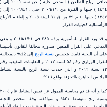
صافي أرباح الطاعن ( المدعى عليه ) عن سنة ٢٠٠٥ إلى (
٤٤٦٤ ) جنيها و الفترة من ۲۰۰٦/١/١ حتى ۲۰۰٦/٤/١١ إلى (
١٢٤٧ ) جنيها + م ۷۹ من ق ۹۱ لسنة ٢٠٠٥ و إلغاء م الأرباح
الرأسمالية كحيثيات القرار
و قد ورد القرار للمأمورية برقم ٢٨٥ في ٢٠١٥/١/٢١ و ينعي
المدعي على القرار الطعين صدوره مخالفا للقانون تأسيسا
لى أن اللجنة قامت بتخفيض
نسبة الربح
إلى 12% بالمخالفة
للقرار الوزاري رقم ٥٤ لسنة ۲۰۱۲ و التعليمات التنفيذية رقم
۱۲ لسنة ۲۰۱۲ و التي حددت نسبة الربح بالنسبة لنشاط
الملابس الجاهزة بالتجزئة بواقع ١٦%
كما و أنه قد تم محاسبة الممول عن نفس النشاط عام ۲۰۰٤
بنسبة ربح متوسط ۲۱% و بموافقته وفقا لمحضر اللجنة
الداخلية ، و من جهة أخرى فإن اللجنة قررت إلغاء الأرباح