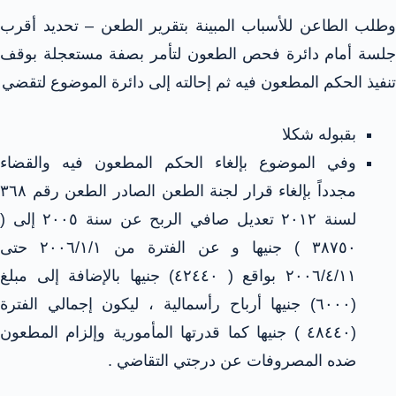
وطلب الطاعن للأسباب المبينة بتقرير الطعن – تحديد أقرب
جلسة أمام دائرة فحص الطعون لتأمر بصفة مستعجلة بوقف
تنفيذ الحكم المطعون فيه ثم إحالته إلى دائرة الموضوع لتقضي
بقبوله شكلا
وفي الموضوع بإلغاء الحكم المطعون فيه والقضاء
مجدداً بإلغاء قرار لجنة الطعن الصادر الطعن رقم ٣٦٨
لسنة ٢٠١٢ تعديل صافي الربح عن سنة ٢٠٠٥ إلى (
٣٨٧٥٠ ) جنيها و عن الفترة من ۲۰۰٦/١/١ حتى
٢٠٠٦/٤/١١ بواقع ( ٤٢٤٤٠) جنيها بالإضافة إلى مبلغ
(٦۰۰۰) جنيها أرباح رأسمالية ، ليكون إجمالي الفترة
(٤٨٤٤٠ ) جنيها كما قدرتها المأمورية وإلزام المطعون
ضده المصروفات عن درجتي التقاضي .