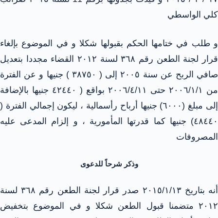
كلي الواسطي
و طلب في ختامها الحكم بقبولها شكلا و في الموضوع بإلغاء
قرار لجنة الطعن رقم ٣٦٨ لسنة ٢٠١٢ القضاء مجددا بتعديل
صافي الربح عن سنة ٢٠٠٥ إلى ( ٣٨٧٥٠ ) جنيها و عن الفترة
من ۲۰۰٦/۱/۱ حتى ۲۰۰٦/٤/١١ بواقع ( ٤٢٤٤٠ جنيها بالإضافة
إلى مبلغ (٦٠٠٠) جنيها أرباح رأسمالية ، ليكون إجمالي الفترة (
٤٨٤٤٠) جنيها كما قدرتها المأمورية ، و إلزام المدعى عليه
المصروفات
وذكر شرحاً للدعوى
أنه بتاريخ ۲۰۱٥/۱/۱۳ صدر قرار لجنة الطعن رقم ٣٦٨ لسنة
٢٠١٢ متضمنا قبول الطعن شكلا و في الموضوع بتخفيض