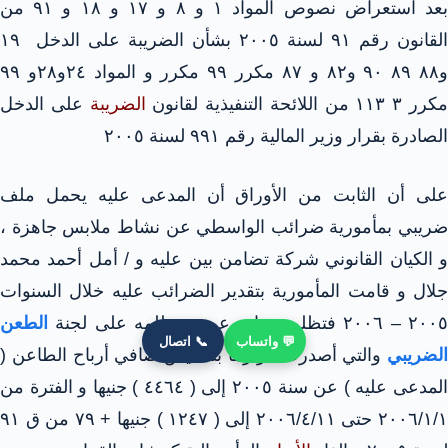
بعد استعراض نصوص المواد ۱ و ۸ و ۱۷ و ۱۸ و ۹۱ من
القانون رقم ۹۱ لسنة ٢٠٠٥ بشأن الضريبة على الدخل ۱۹
و۸۸ ۸۹ ۹۰ و۸۲ و ۸۷ مکرر ۹۹ مکرر و المواد ٢٤و۲۸و ۹۹
کرر ۳ ۱۱۳ من اللائحة التنفيذية لقانون
الضريبة
على الدخل
الصادرة بقرار وزير المالية رقم ۹۹۱ لسنة ۲۰۰٥
على أن الثابت من الأوراق أن المدعى عليه يحمل ملف
ضريبي بمأمورية ضرائب الواسطي عن نشاط ملابس جاهزة ،
و الكيان القانوني شركة تضامن بين عليه و / أمل أحمد محمد
جلال و قامت المأمورية بتقدير الضرائب عليه خلال السنوات
٢٠٠ – ٢٠٠٦ فتظلم منها و عرض تظلمه على لجنة
الطعن
💬 واتساب
📞 اتصال
الضريبي
والتي أصدرت قرارها بتخفيض صافي أرباح الطاعن (
المدعى عليه ) عن سنة ۲۰۰٥ إلى ( ٤٤٦٤ ) جنيها و الفترة من
۲۰۰٦/١/١ حتى ٢٠٠٦/٤/١١ إلى ( ١٢٤٧ ) جنيها + ۷۹ من ق ٩١