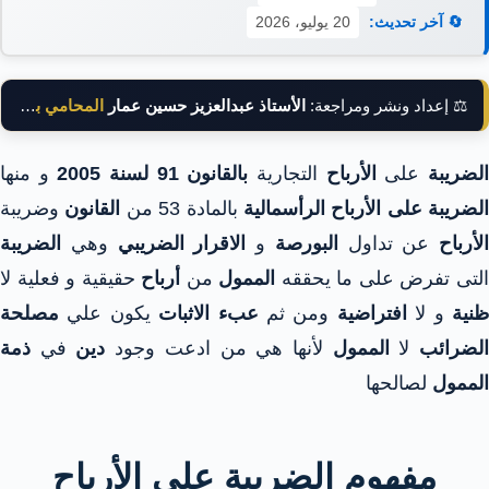
🔄 آخر تحديث:
20 يوليو، 2026
⚖️ إعداد ونشر ومراجعة:
الأستاذ عبدالعزيز حسين عمار
المحامي بالنقض
لضريبة
على
الأرباح
التجارية
بالقانون 91 لسنة 2005
و منها
الضريبة
على الأرباح الرأسمالية
بالمادة 53 من
القانون
وضريبة
الأرباح
عن تداول
البورصة
و
الاقرار الضريبي
وهي
الضريبة
لتى تفرض على ما يحققه
الممول
من
أرباح
حقيقية و فعلية لا
نية
و لا
افتراضية
ومن ثم
عبء الاثبات
يكون علي
مصلحة
لضرائب
لا
الممول
لأنها هي من ادعت وجود
دين
في
ذمة
الممول
لصالحها
مفهوم الضريبة على الأرباح