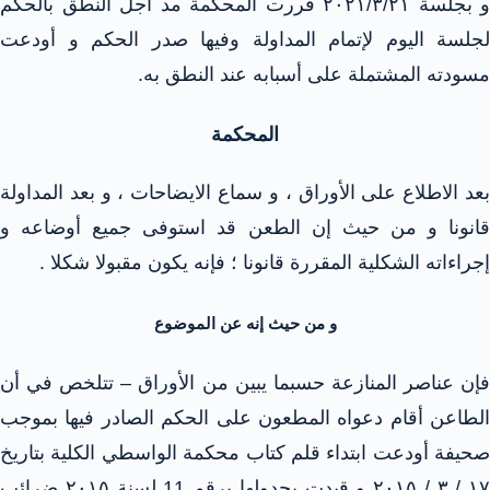
و بجلسة ۲۰۲۱/۳/۲۱ قررت المحكمة مد أجل النطق بالحكم
لجلسة اليوم لإتمام المداولة وفيها صدر الحكم و أودعت
مسودته المشتملة على أسبابه عند النطق به.
المحكمة
بعد الاطلاع على الأوراق ، و سماع الايضاحات ، و بعد المداولة
قانونا و من حيث إن الطعن قد استوفى جميع أوضاعه و
إجراءاته الشكلية المقررة قانونا ؛ فإنه يكون مقبولا شكلا .
و من حيث إنه عن الموضوع
فإن عناصر المنازعة حسبما يبين من الأوراق – تتلخص في أن
الطاعن أقام دعواه المطعون على الحكم الصادر فيها بموجب
صحيفة أودعت ابتداء قلم كتاب محكمة الواسطي الكلية بتاريخ
١٧ / ٣ / ٢٠١٥ و قیدت بجدولها برقم 11 لسنة ٢٠١٥ ضرائب