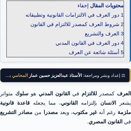
محتويات المقال
إخفاء
1
دور العرف في الالتزامات القانونية وتطبيقاته
2
شروط العرف كمصدر للالتزام في القانون
3
العرف والتشريع
4
دور العرف في القانون المدني
5
أسئلة شائعة عن العرف
⚖️ إعداد ونشر ومراجعة:
الأستاذ عبدالعزيز حسين عمار
المحامي بالنقض
العرف
كمصدر
للالتزام
في
القانون المدني
هو
سلوك
متواتر
يشعر
الانسان
بإلتزامه
القانوني
، مما يجعله
قاعدة قانونية
لزمة
رغم أنه
غير مكتوب
، ويعد
مصدرا
من
مصادر التشريع
في
القانون المصري
.