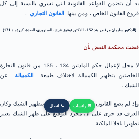
به أن يتضمن القواعد القانونية التي تسري بالنسبة إلى كل
فروع القانون الخاص ، ومن بينها
القانون التجاري
.
(الدكتور سليمان مرقص بند 152 ، الدكتور توفيق فرج ، السنهوري، الصدة، كيرة بند 171)
قضت محكمة النقض بأن
لا محل لإعمال حكم المادتين 134 ، 135 من قانون التجارة
الخاصتين بتظهير الكمبيالة لاختلاف طبيعة
الكمبيالة
عن
الشيك .
وإذ لم يضع القانون التجاري أحكاما خاصة بتظهير الشيك وكان
💬 واتساب
📞 اتصال
العرف قد جرى على أن مجرد التوقيع على ظهر الشيك يعتبر
تظهيرا ناقلا للملكية .