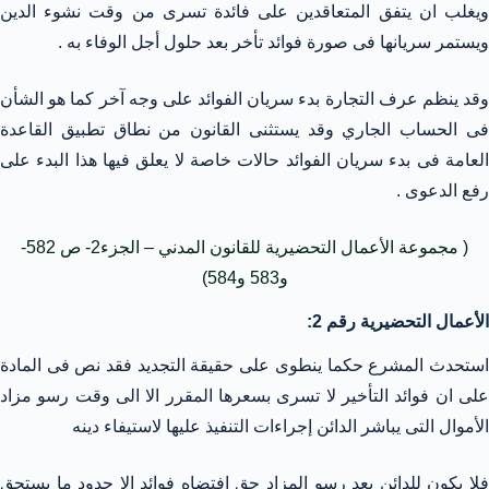
ويغلب ان يتفق المتعاقدين على فائدة تسرى من وقت نشوء الدين
ويستمر سريانها فى صورة فوائد تأخر بعد حلول أجل الوفاء به .
وقد ينظم عرف التجارة بدء سريان الفوائد على وجه آخر كما هو الشأن
فى الحساب الجاري وقد يستثنى القانون من نطاق تطبيق القاعدة
العامة فى بدء سريان الفوائد حالات خاصة لا يعلق فيها هذا البدء على
رفع الدعوى .
( مجموعة الأعمال التحضيرية للقانون المدني – الجزء2- ص 582-
و583 و584)
الأعمال التحضيرية رقم 2:
استحدث المشرع حكما ينطوى على حقيقة التجديد فقد نص فى المادة
على ان فوائد التأخير لا تسرى بسعرها المقرر الا الى وقت رسو مزاد
الأموال التى يباشر الدائن إجراءات التنفيذ عليها لاستيفاء دينه
فلا يكون للدائن بعد رسو المزاد حق افتضاه فوائد الا حدود ما يستحق