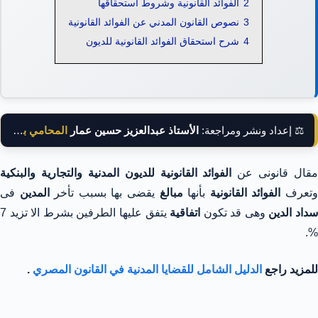
2
الفوائد القانونية وشروط استحقاقها
3
نصوص القانون المدني عن الفوائد القانونية
4
شرح استحقاق الفوائد القانونية للديون
⚖️ إعداد ونشر ومراجعة:
الأستاذ عبدالعزيز حسين عمار
المحامي بالنقض
مقال قانونى عن
الفوائد القانونية للديون المدنية والتجارية والبنكية
تعرف
الفوائد القانونية
بأنها
مبالغ
يقضى بها بسبب تأخر
المدين
فى
داد الدين
وهى قد تكون
اتفاقية
يتفق عليها الطرفين بشرط الا تزيد 7
%.
للمزيد راجع
الدليل الشامل للقضايا المدنية في القانون المصري
.