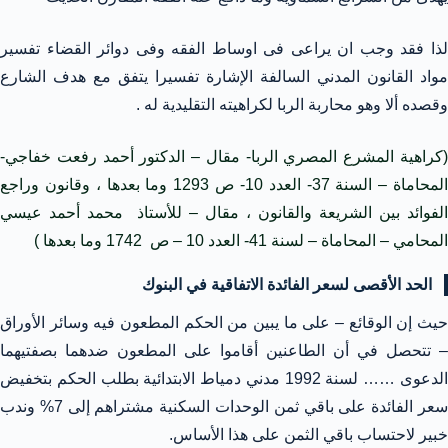
لذا فقد وجب ان يراعى فى اوساط الفقه وفى دوائر القضاء تفسير
مواد القانون المدني السالفة الإشارة تفسيرا يتفق مع هدف الشارع
وقصده ألا وهو محاربة الربا لكراهيته التقليدية له .
(كراهية المشرع المصري الربا- مقال – الدكتور أحمد رفعت خفاجي-
المحاماة – السنة 37- العدد 10- ص 1293 وما بعدها ، وقانون وراجع
الفوائد بين الشريعة والقانون ، مقال – للأستاذ محمد أحمد عيسي
المحامي – المحاماة – لسنة 41- العدد 10 – ص 1742 وما بعدها )
الحد الأقصى لسعر الفائدة الاتفاقية في البنوك
حيث إن الوقائع – على ما يبين من الحكم المطعون فيه وسائر الأوراق
– تتحصل في أن الطاعنين أقاموا على المطعون ضدهما بصفتيهما
الدعوى …… لسنة 1992 مدني دمياط الابتدائية بطلب الحكم بتخفيض
سعر الفائدة على باقي ثمن الوحدات السكنية مشتراهم إلى 7% وندب
خبير لاحتساب باقي الثمن على هذا الأساس.