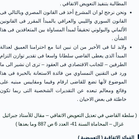
المطالبة بتنفيذ التعويض الاتفاقي .
ونحن نرجح لو ان المشرع أخذ فى القانون المصري وبالتالي فى
القانون السوري والليبي والعراقي بالمبدأ المقرر فى القانونين
الألماني والبولوني تحقيقاً لمبدأ المساواة بين المتعاقدين فى هذا
الشأن .
ولابد لنا فى الأخير من ان نبين اننا مع احترامنا العميق لعدالة
المبدأ الذى يعطى القاضي سلطانا واسعا فى تقدير توازن التزام
الطرفين – للجانب الاقتصادي فى العقود – ترى ان نشير الى ما
ورد فى التقنين النمساوي من فائدة الاستعانة بالخبرة فى هذا
الموضوع لأنها تضع للقاضى ارقام وقيما ومقاييس مبنيه على
وقائع ومعالم تبعده عن التقديرات الشخصية التى ربما تكون
خاطئة فى بعض الاحيان .
( سلطة القاضي في تعديل التعويض الاتفاقي – مقال للأستاذ جبرائيل
غزال – المحاماة السنة 41- العدد 6 ص 887 وما بعدها )
الفوائد الاتفاقية ( التعويضية )