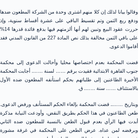
وقالوا بيانا لذلك إن كلا منهم اشترى وحدة من الشركة المطعون ضدها
ودفع ربع الثمن وتم تقسيط الباقي على عشرة أقساط سنوية، وإذ
حررت عقود البيع وتبين لهم أنها ألزمتهم فيها بدفع فائدة قدرها 14%
على باقي الثمن مخالفة بذلك نص المادة 227 من القانون المدني فقد
أقاموا الدعوى.
قضت المحكمة بعدم اختصاصها محليا وأحالت الدعوى إلى محكمة
جنوب القاهرة الابتدائية فقيدت برقم …… لسنة ……. أجابت المحكمة
الأخيرة الطاعنين إلى طلباتهم بحكم استأنفه المطعون ضده الأول
بالاستئناف …… سنة ……. ق.
وبتاريخ …….. قضت المحكمة بإلغاء الحكم المستأنف ورفض الدعوى.
طعن الطاعنون في هذا الحكم بطريق النقض، وأودعت النيابة مذكرة
أبدت فيها الرأي بعدم قبول الطعن بالنسبة للمطعون ضده الثاني
وبرفضه لمن عداه. عرض الطعن على المحكمة في غرفة مشورة