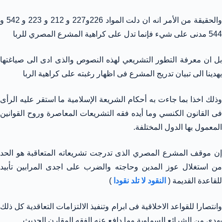
والحقيقة من الأمر انه ان دلت المواد 226و227 و 212 و 223 و 542 و
544 مدنى على شيء فإنما تدل على كراهية المشرع المصري للربا
بل ان معرفة التطور التشريعي لهذه النصوص والذى ادى الى صياغتها
يهدينا الى تبيان تدريج المشرع فى اظهار رغبته على كراهية الربا
وذلك اخذا بما جاءت به أحكام الشريعة الإسلامية ما استقر عليه الرأى
فى القانون الكنسي وما أيده فقه التشريعات المعاصرة وروح القوانين
المعمول بها الدول المختلفة.
إن موقف المشرع المصري الذى تدرجت تشريعاته المتعاقبة هو الحد
من استغلال عوز المدين وحاجته والضرب على اجدى المرابين تأبيد
للقاعدة القديمة (
النقود لا تلد نقودا
)
وانتصارا للقواعد الاخلاقية فى ابرام وتنفيذ الالتزامات التعاقدية كل ذلك
يهدى من الشرائع السماوية وما دافع عنه الفقه المقارن الحديث