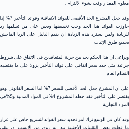
معلوم المقدار وقت نشوء الالتزام .
وقد جعل المشرع الحد الأقصى للفوائد الاتفاقية وفوائد التأخير 7% إذا
جاوزت الفوائد هذا الحد وجب تخفيضها ويعين على من تسلمها رد
للزيادة ولمن يسترد هذه الزيادة ان يقيم الدليل على الربا الفاحش
بجميع طرق الإثبات
ويراعى ان هذا الحكم يحد من حرية المتعاقدين فى الاتفاق على شروط
جزائية متى حدد سعر اتفاقي على فوائد التأخير يزولا على ما يقتضيه
النظام العام
على ان المشرع جعل الحد الأقصى للسعر 7% اما السعر القانوني وهو
يقتصر على التأخير فقد جعله المشروع 4%فى المواد المدنية و5%فى
المواد التجارية
وقد كان فى الوسع ترك امر تحديد سعر الفوائد لتشريع خاص على غرار
ما فعلت بعض التقنيات الأجنبية بيد انه روى من الانسب ان يبقى