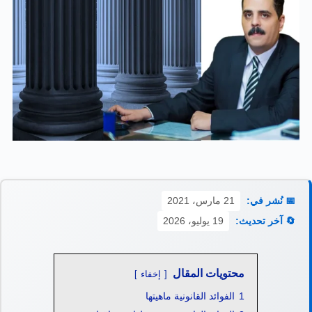
📅 نُشر في:
21 مارس، 2021
🔄 آخر تحديث:
19 يوليو، 2026
محتويات المقال
إخفاء
1
الفوائد القانونية ماهيتها