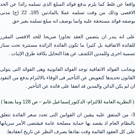
واقعا عن غلط كما يلزم بدفع فوائد المبلغ الذى تسلمه زائدا عن الحد
الاقصى وذلك من وقت تسلمه عملا بالمادتين 185، 22 (ج) مدنى
بوصفه فوائد مستحقة عليه وانما بوصف انه مبلغ تسلمه بغير حق
على انه يندر ان يتضمن العقد تجاوزا صريحا للحد الاقصى المقرر
للفائدة الاتفاقية بل كثيرا ما تكون الفائدة الزائدة مستترة تحت ستار
تسمية اخرى وللمدين الكشف عن هذا التحايل بكافة طرق الإثبات .
وبجانب الفوائد الاتفاقية توجد الفوائد القانونية وهى الفوائد التى يتولى
القانون تحديدها كتعويض عن التأخير فى الوفاء بالالتزام بدفع من النقود
ان لم يكن الدائن والمدين قد اتفقا على فائدة عن التأخير .
( النظرية العامة للالتزام- الدكتور إسماعيل غانم – ص 128 وما بعدها )
3- من المتفق عليه بيقين ان القوانين التى تحدد سعر الفائدة تتعلق
بالنظام العام اذ يقصد بها حماية مصلحة عامة فيقتضى الأمر سريانها
على كل العقود القائمة وقت نفاذها بصرف النظر عن تاريخ انعقادها.